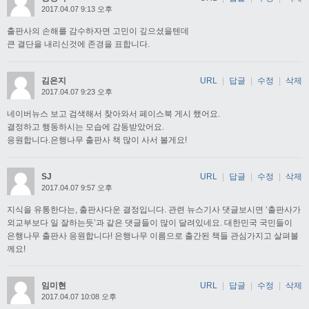
2017.04.07 9:13 오후
출판사의 손해를 감수하자면 고민이 깊으셨을텐데
큰 결단을 내리신것에 존경을 표합니다.
김은지
URL
|
답글
|
수정
|
삭제
2017.04.07 9:23 오후
네이버뉴스 보고 검색해서 찾아와서 페이스북 게시 했어요.
결정하고 행동하시는 모습에 감동받았어요.
응원합니다.은행나무 출판사 책 많이 사서 볼게요!
SJ
URL
|
답글
|
수정
|
삭제
2017.04.07 9:57 오후
지식을 유통한다는, 출판사다운 결정입니다. 관련 뉴스기사 댓글보시면 ‘출판사가
외교부보다 일 잘하는듯’과 같은 댓글들이 많이 달려있네요. 대한민국 국민들이
은행나무 출판사 응원합니다! 은행나무 이름으로 출간된 책들 관심가지고 살펴볼
께요!
임미현
URL
|
답글
|
수정
|
삭제
2017.04.07 10:08 오후