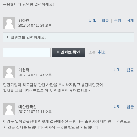
응원합니다 당연한 결정이에요!!
임하진
URL
|
답글
|
수정
|
삭제
2017.04.07 10:28 오후
비밀번호를 입력하세요.
또는
취소
이형택
URL
|
답글
2017.04.07 10:43 오후
민간기업이 외교감정 관련 사안을 무시하지않고 용단내린것에
갈채를 보냅니다~ 앞으로 더 많은 좋은책 부탁드려요~
대한민국인
URL
|
답글
2017.04.07 11:14 오후
어려운 일이었을텐데 이렇게 결단해주신 은행나무 출판사에 대한민국 국민으로
서 깊은 감사를 드립니다. 귀사의 무궁한 발전을 기원합니다.