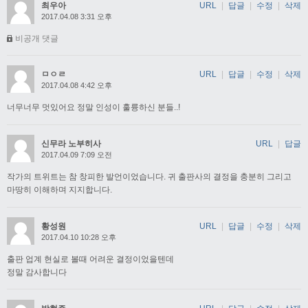
최우아
URL
|
답글
|
수정
|
삭제
2017.04.08 3:31 오후
비공개 댓글
ㅁㅇㄹ
URL
|
답글
|
수정
|
삭제
2017.04.08 4:42 오후
너무너무 멋있어요 정말 인성이 훌륭하신 분들..!
신무라 노부히사
URL
|
답글
2017.04.09 7:09 오전
작가의 트위트는 참 창피한 발언이었습니다. 귀 출판사의 결정을 충분히 그리고
마땅히 이해하며 지지합니다.
황성원
URL
|
답글
|
수정
|
삭제
2017.04.10 10:28 오후
출판 업계 현실로 볼때 어려운 결정이었을텐데
정말 감사합니다