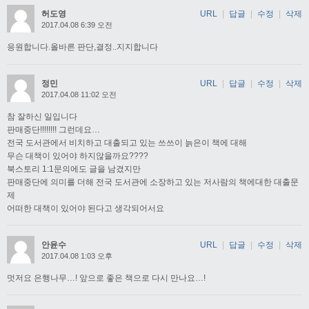
허도영
URL
|
답글
|
수정
|
삭제
2017.04.08 6:39 오전
응원합니다.올바른 판단,결정..지지합니다
정민
URL
|
답글
|
수정
|
삭제
2017.04.08 11:02 오전
참 잘하신 일입니다
판매중단!!!!!!!! 그런데요…
전국 도서관에서 비치하고 대출되고 있는 쓰쓰이 늙은이 책에 대해
무슨 대책이 있어야 하지않을까요????
북스토리 1:1문의에도 글을 남겼지만
판매중단에 의미를 더해 전국 도서관에 소장하고 있는 저사람의 책에대한 대출문
제
어떠한 대책이 있어야 된다고 생각되어서요
안윤수
URL
|
답글
|
수정
|
삭제
2017.04.08 1:03 오후
멋저요 은행나무…! 앞으로 좋은 책으로 다시 만나요…!