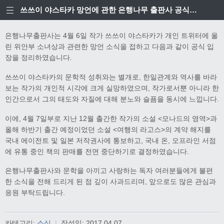
쓰쓰이 야스타카 망언에 관한 은행나무 출판사 공식입장
은행나무출판사는 4월 6일 작가 쓰쓰이 야스타카가 개인 트위터에 올
린 위안부 소녀상과 관련한 망언 소식을 접하고 다음과 같이 공식 입
장을 정리하였습니다.
쓰쓰이 야스타카의 문학적 성취와는 별개로, 한일관계와 역사를 바라
보는 작가의 개인적 시각에 크게 실망하였으며, 작가로서뿐 아니라 한
인간으로서 그의 태도와 자질에 대해 분노와 슬픔을 동시에 느낍니다.
이에, 4월 7일부로 지난 12월 출간한 작가의 소설 <모나드의 영역>과
올해 하반기 출간 예정이었던 소설 <여행의 라고스>의 계약 해지를
국내 에이전트 및 일본 저작권사에 통보하고, 국내 온, 오프라인 서점
에 유통 중인 책의 판매를 전면 중단하기로 결정하였습니다.
은행나무출판사와 문학을 아끼고 사랑하는 독자 여러분들에게 불편
한 소식을 전해 드리게 된 점 깊이 사과드리며, 앞으로도 많은 관심과
응원 부탁드립니다.
카테고리:
소식
|
작성일:
2017.04.07