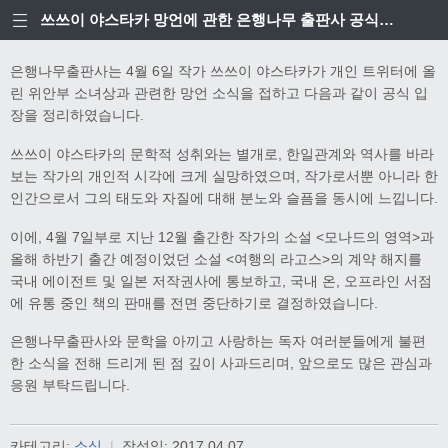
쓰쓰이 야스타카 망언에 관한 은행나무 출판사 공식입장
은행나무출판사는 4월 6일 작가 쓰쓰이 야스타카가 개인 트위터에 올
린 위안부 소녀상과 관련한 망언 소식을 접하고 다음과 같이 공식 입
장을 정리하였습니다.
쓰쓰이 야스타카의 문학적 성취와는 별개로, 한일관계와 역사를 바라
보는 작가의 개인적 시각에 크게 실망하였으며, 작가로서뿐 아니라 한
인간으로서 그의 태도와 자질에 대해 분노와 슬픔을 동시에 느낍니다.
이에, 4월 7일부로 지난 12월 출간한 작가의 소설 <모나드의 영역>과
올해 하반기 출간 예정이었던 소설 <여행의 라고스>의 계약 해지를
국내 에이전트 및 일본 저작권사에 통보하고, 국내 온, 오프라인 서점
에 유통 중인 책의 판매를 전면 중단하기로 결정하였습니다.
은행나무출판사와 문학을 아끼고 사랑하는 독자 여러분들에게 불편
한 소식을 전해 드리게 된 점 깊이 사과드리며, 앞으로도 많은 관심과
응원 부탁드립니다.
카테고리:
소식
|
작성일:
2017.04.07