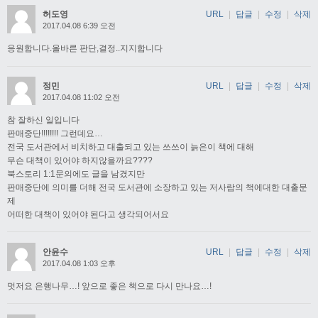
허도영
URL
|
답글
|
수정
|
삭제
2017.04.08 6:39 오전
응원합니다.올바른 판단,결정..지지합니다
정민
URL
|
답글
|
수정
|
삭제
2017.04.08 11:02 오전
참 잘하신 일입니다
판매중단!!!!!!!! 그런데요…
전국 도서관에서 비치하고 대출되고 있는 쓰쓰이 늙은이 책에 대해
무슨 대책이 있어야 하지않을까요????
북스토리 1:1문의에도 글을 남겼지만
판매중단에 의미를 더해 전국 도서관에 소장하고 있는 저사람의 책에대한 대출문
제
어떠한 대책이 있어야 된다고 생각되어서요
안윤수
URL
|
답글
|
수정
|
삭제
2017.04.08 1:03 오후
멋저요 은행나무…! 앞으로 좋은 책으로 다시 만나요…!