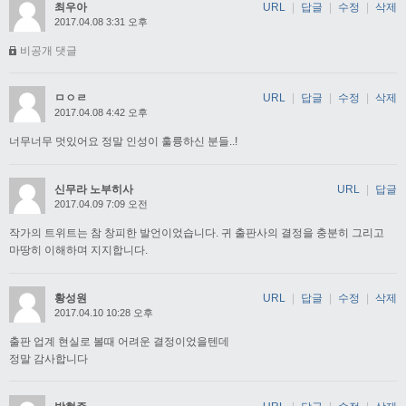
최우아
URL
|
답글
|
수정
|
삭제
2017.04.08 3:31 오후
비공개 댓글
ㅁㅇㄹ
URL
|
답글
|
수정
|
삭제
2017.04.08 4:42 오후
너무너무 멋있어요 정말 인성이 훌륭하신 분들..!
신무라 노부히사
URL
|
답글
2017.04.09 7:09 오전
작가의 트위트는 참 창피한 발언이었습니다. 귀 출판사의 결정을 충분히 그리고
마땅히 이해하며 지지합니다.
황성원
URL
|
답글
|
수정
|
삭제
2017.04.10 10:28 오후
출판 업계 현실로 볼때 어려운 결정이었을텐데
정말 감사합니다