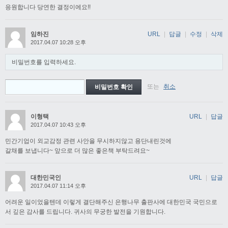
응원합니다 당연한 결정이에요!!
임하진
URL
|
답글
|
수정
|
삭제
2017.04.07 10:28 오후
비밀번호를 입력하세요.
또는
취소
이형택
URL
|
답글
2017.04.07 10:43 오후
민간기업이 외교감정 관련 사안을 무시하지않고 용단내린것에
갈채를 보냅니다~ 앞으로 더 많은 좋은책 부탁드려요~
대한민국인
URL
|
답글
2017.04.07 11:14 오후
어려운 일이었을텐데 이렇게 결단해주신 은행나무 출판사에 대한민국 국민으로
서 깊은 감사를 드립니다. 귀사의 무궁한 발전을 기원합니다.