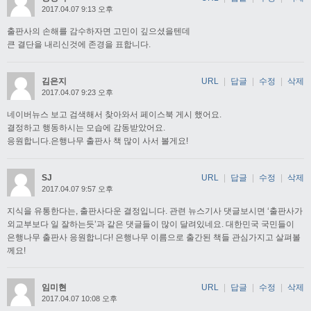
2017.04.07 9:13 오후
출판사의 손해를 감수하자면 고민이 깊으셨을텐데
큰 결단을 내리신것에 존경을 표합니다.
김은지
URL
|
답글
|
수정
|
삭제
2017.04.07 9:23 오후
네이버뉴스 보고 검색해서 찾아와서 페이스북 게시 했어요.
결정하고 행동하시는 모습에 감동받았어요.
응원합니다.은행나무 출판사 책 많이 사서 볼게요!
SJ
URL
|
답글
|
수정
|
삭제
2017.04.07 9:57 오후
지식을 유통한다는, 출판사다운 결정입니다. 관련 뉴스기사 댓글보시면 ‘출판사가
외교부보다 일 잘하는듯’과 같은 댓글들이 많이 달려있네요. 대한민국 국민들이
은행나무 출판사 응원합니다! 은행나무 이름으로 출간된 책들 관심가지고 살펴볼
께요!
임미현
URL
|
답글
|
수정
|
삭제
2017.04.07 10:08 오후