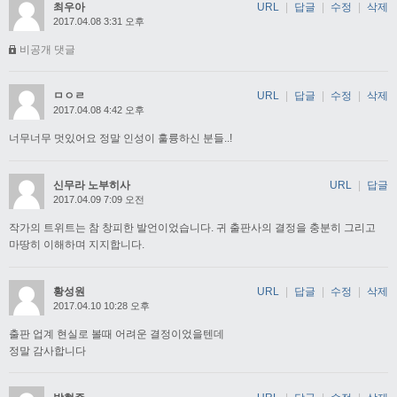
최우아
URL
|
답글
|
수정
|
삭제
2017.04.08 3:31 오후
비공개 댓글
ㅁㅇㄹ
URL
|
답글
|
수정
|
삭제
2017.04.08 4:42 오후
너무너무 멋있어요 정말 인성이 훌륭하신 분들..!
신무라 노부히사
URL
|
답글
2017.04.09 7:09 오전
작가의 트위트는 참 창피한 발언이었습니다. 귀 출판사의 결정을 충분히 그리고
마땅히 이해하며 지지합니다.
황성원
URL
|
답글
|
수정
|
삭제
2017.04.10 10:28 오후
출판 업계 현실로 볼때 어려운 결정이었을텐데
정말 감사합니다