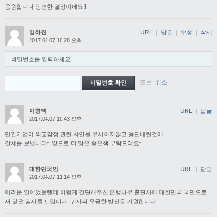
응원합니다 당연한 결정이에요!!
임하진
URL
|
답글
|
수정
|
삭제
2017.04.07 10:28 오후
비밀번호를 입력하세요.
또는
취소
이형택
URL
|
답글
2017.04.07 10:43 오후
민간기업이 외교감정 관련 사안을 무시하지않고 용단내린것에
갈채를 보냅니다~ 앞으로 더 많은 좋은책 부탁드려요~
대한민국인
URL
|
답글
2017.04.07 11:14 오후
어려운 일이었을텐데 이렇게 결단해주신 은행나무 출판사에 대한민국 국민으로
서 깊은 감사를 드립니다. 귀사의 무궁한 발전을 기원합니다.