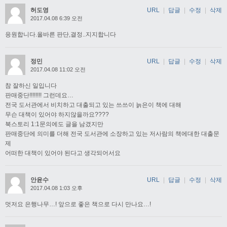
허도영
URL
|
답글
|
수정
|
삭제
2017.04.08 6:39 오전
응원합니다.올바른 판단,결정..지지합니다
정민
URL
|
답글
|
수정
|
삭제
2017.04.08 11:02 오전
참 잘하신 일입니다
판매중단!!!!!!!! 그런데요…
전국 도서관에서 비치하고 대출되고 있는 쓰쓰이 늙은이 책에 대해
무슨 대책이 있어야 하지않을까요????
북스토리 1:1문의에도 글을 남겼지만
판매중단에 의미를 더해 전국 도서관에 소장하고 있는 저사람의 책에대한 대출문
제
어떠한 대책이 있어야 된다고 생각되어서요
안윤수
URL
|
답글
|
수정
|
삭제
2017.04.08 1:03 오후
멋저요 은행나무…! 앞으로 좋은 책으로 다시 만나요…!