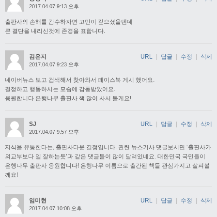
2017.04.07 9:13 오후
출판사의 손해를 감수하자면 고민이 깊으셨을텐데
큰 결단을 내리신것에 존경을 표합니다.
김은지
URL
|
답글
|
수정
|
삭제
2017.04.07 9:23 오후
네이버뉴스 보고 검색해서 찾아와서 페이스북 게시 했어요.
결정하고 행동하시는 모습에 감동받았어요.
응원합니다.은행나무 출판사 책 많이 사서 볼게요!
SJ
URL
|
답글
|
수정
|
삭제
2017.04.07 9:57 오후
지식을 유통한다는, 출판사다운 결정입니다. 관련 뉴스기사 댓글보시면 ‘출판사가
외교부보다 일 잘하는듯’과 같은 댓글들이 많이 달려있네요. 대한민국 국민들이
은행나무 출판사 응원합니다! 은행나무 이름으로 출간된 책들 관심가지고 살펴볼
께요!
임미현
URL
|
답글
|
수정
|
삭제
2017.04.07 10:08 오후