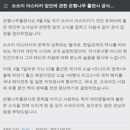
쓰쓰이 야스타카 망언에 관한 은행나무 출판사 공식입장
은행나무출판사는 4월 6일 작가 쓰쓰이 야스타카가 개인 트위터에 올
린 위안부 소녀상과 관련한 망언 소식을 접하고 다음과 같이 공식 입
장을 정리하였습니다.
쓰쓰이 야스타카의 문학적 성취와는 별개로, 한일관계와 역사를 바라
보는 작가의 개인적 시각에 크게 실망하였으며, 작가로서뿐 아니라 한
인간으로서 그의 태도와 자질에 대해 분노와 슬픔을 동시에 느낍니다.
이에, 4월 7일부로 지난 12월 출간한 작가의 소설 <모나드의 영역>과
올해 하반기 출간 예정이었던 소설 <여행의 라고스>의 계약 해지를
국내 에이전트 및 일본 저작권사에 통보하고, 국내 온, 오프라인 서점
에 유통 중인 책의 판매를 전면 중단하기로 결정하였습니다.
은행나무출판사와 문학을 아끼고 사랑하는 독자 여러분들에게 불편
한 소식을 전해 드리게 된 점 깊이 사과드리며, 앞으로도 많은 관심과
응원 부탁드립니다.
카테고리:
소식
|
작성일:
2017.04.07