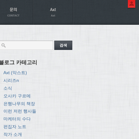
블로그 카테고리
Axt (악스트)
시리즈n
소식
오사카 구르메
은행나무의 책장
이런 저런 행사들
마케터의 수다
편집자 노트
작가 소개