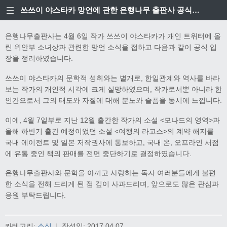
쓰쓰이 야스타카 망언에 관한 은행나무 출판사 공식입장
은행나무출판사는 4월 6일 작가 쓰쓰이 야스타카가 개인 트위터에 올
린 위안부 소녀상과 관련한 망언 소식을 접하고 다음과 같이 공식 입
장을 정리하였습니다.
쓰쓰이 야스타카의 문학적 성취와는 별개로, 한일관계와 역사를 바라
보는 작가의 개인적 시각에 크게 실망하였으며, 작가로서뿐 아니라 한
인간으로서 그의 태도와 자질에 대해 분노와 슬픔을 동시에 느낍니다.
이에, 4월 7일부로 지난 12월 출간한 작가의 소설 <모나드의 영역>과
올해 하반기 출간 예정이었던 소설 <여행의 라고스>의 계약 해지를
국내 에이전트 및 일본 저작권사에 통보하고, 국내 온, 오프라인 서점
에 유통 중인 책의 판매를 전면 중단하기로 결정하였습니다.
은행나무출판사와 문학을 아끼고 사랑하는 독자 여러분들에게 불편
한 소식을 전해 드리게 된 점 깊이 사과드리며, 앞으로도 많은 관심과
응원 부탁드립니다.
카테고리:
소식
|
작성일:
2017.04.07