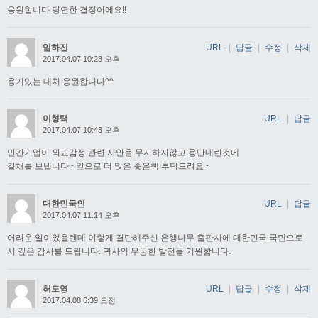
응원합니다 당연한 결정이에요!!
임하진
URL
|
답글
|
수정
|
삭제
2017.04.07 10:28 오후
용기있는 대처 응원합니다^^
이형택
URL
|
답글
2017.04.07 10:43 오후
민간기업이 외교감정 관련 사안을 무시하지않고 용단내린것에
갈채를 보냅니다~ 앞으로 더 많은 좋은책 부탁드려요~
대한민국인
URL
|
답글
2017.04.07 11:14 오후
어려운 일이었을텐데 이렇게 결단해주신 은행나무 출판사에 대한민국 국민으로
서 깊은 감사를 드립니다. 귀사의 무궁한 발전을 기원합니다.
허도영
URL
|
답글
|
수정
|
삭제
2017.04.08 6:39 오전