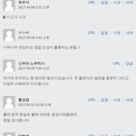
최우아
URL
|
답글
|
수정
|
삭제
2017.04.08 3:31 오후
비공개 댓글
ㅁㅇㄹ
URL
|
답글
|
수정
|
삭제
2017.04.08 4:42 오후
너무너무 멋있어요 정말 인성이 훌륭하신 분들..!
신무라 노부히사
URL
|
답글
2017.04.09 7:09 오전
작가의 트위트는 참 창피한 발언이었습니다. 귀 출판사의 결정을 충분히 그리고
마땅히 이해하며 지지합니다.
황성원
URL
|
답글
|
수정
|
삭제
2017.04.10 10:28 오후
출판 업계 현실로 볼때 어려운 결정이었을텐데
정말 감사합니다