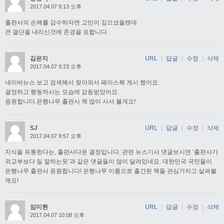
2017.04.07 9:13 오후
출판사의 손해를 감수하자면 고민이 깊으셨을텐데
큰 결단을 내리신것에 존경을 표합니다.
김은지
URL
|
답글
|
수정
|
삭제
2017.04.07 9:23 오후
네이버뉴스 보고 검색해서 찾아와서 페이스북 게시 했어요.
결정하고 행동하시는 모습에 감동받았어요.
응원합니다.은행나무 출판사 책 많이 사서 볼게요!
SJ
URL
|
답글
|
수정
|
삭제
2017.04.07 9:57 오후
지식을 유통한다는, 출판사다운 결정입니다. 관련 뉴스기사 댓글보시면 ‘출판사가
외교부보다 일 잘하는듯’과 같은 댓글들이 많이 달려있네요. 대한민국 국민들이
은행나무 출판사 응원합니다! 은행나무 이름으로 출간된 책들 관심가지고 살펴볼
께요!
임미현
URL
|
답글
|
수정
|
삭제
2017.04.07 10:08 오후