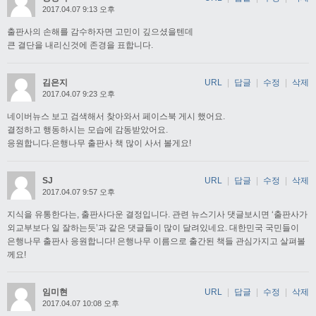
2017.04.07 9:13 오후
출판사의 손해를 감수하자면 고민이 깊으셨을텐데
큰 결단을 내리신것에 존경을 표합니다.
김은지
URL
|
답글
|
수정
|
삭제
2017.04.07 9:23 오후
네이버뉴스 보고 검색해서 찾아와서 페이스북 게시 했어요.
결정하고 행동하시는 모습에 감동받았어요.
응원합니다.은행나무 출판사 책 많이 사서 볼게요!
SJ
URL
|
답글
|
수정
|
삭제
2017.04.07 9:57 오후
지식을 유통한다는, 출판사다운 결정입니다. 관련 뉴스기사 댓글보시면 ‘출판사가
외교부보다 일 잘하는듯’과 같은 댓글들이 많이 달려있네요. 대한민국 국민들이
은행나무 출판사 응원합니다! 은행나무 이름으로 출간된 책들 관심가지고 살펴볼
께요!
임미현
URL
|
답글
|
수정
|
삭제
2017.04.07 10:08 오후