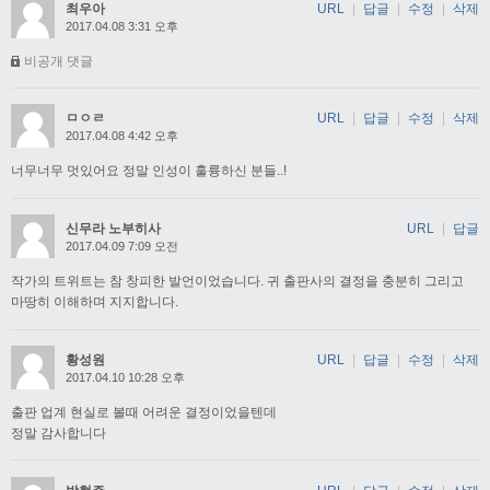
최우아
URL
|
답글
|
수정
|
삭제
2017.04.08 3:31 오후
비공개 댓글
ㅁㅇㄹ
URL
|
답글
|
수정
|
삭제
2017.04.08 4:42 오후
너무너무 멋있어요 정말 인성이 훌륭하신 분들..!
신무라 노부히사
URL
|
답글
2017.04.09 7:09 오전
작가의 트위트는 참 창피한 발언이었습니다. 귀 출판사의 결정을 충분히 그리고
마땅히 이해하며 지지합니다.
황성원
URL
|
답글
|
수정
|
삭제
2017.04.10 10:28 오후
출판 업계 현실로 볼때 어려운 결정이었을텐데
정말 감사합니다