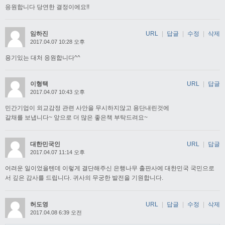
응원합니다 당연한 결정이에요!!
임하진
URL
|
답글
|
수정
|
삭제
2017.04.07 10:28 오후
용기있는 대처 응원합니다^^
이형택
URL
|
답글
2017.04.07 10:43 오후
민간기업이 외교감정 관련 사안을 무시하지않고 용단내린것에
갈채를 보냅니다~ 앞으로 더 많은 좋은책 부탁드려요~
대한민국인
URL
|
답글
2017.04.07 11:14 오후
어려운 일이었을텐데 이렇게 결단해주신 은행나무 출판사에 대한민국 국민으로
서 깊은 감사를 드립니다. 귀사의 무궁한 발전을 기원합니다.
허도영
URL
|
답글
|
수정
|
삭제
2017.04.08 6:39 오전