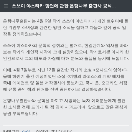
쓰쓰이 야스타카 망언에 관한 은행나무 출판사 공식입장
은행나무출판사는 4월 6일 작가 쓰쓰이 야스타카가 개인 트위터에 올
린 위안부 소녀상과 관련한 망언 소식을 접하고 다음과 같이 공식 입
장을 정리하였습니다.
쓰쓰이 야스타카의 문학적 성취와는 별개로, 한일관계와 역사를 바라
보는 작가의 개인적 시각에 크게 실망하였으며, 작가로서뿐 아니라 한
인간으로서 그의 태도와 자질에 대해 분노와 슬픔을 동시에 느낍니다.
이에, 4월 7일부로 지난 12월 출간한 작가의 소설 <모나드의 영역>과
올해 하반기 출간 예정이었던 소설 <여행의 라고스>의 계약 해지를
국내 에이전트 및 일본 저작권사에 통보하고, 국내 온, 오프라인 서점
에 유통 중인 책의 판매를 전면 중단하기로 결정하였습니다.
은행나무출판사와 문학을 아끼고 사랑하는 독자 여러분들에게 불편
한 소식을 전해 드리게 된 점 깊이 사과드리며, 앞으로도 많은 관심과
응원 부탁드립니다.
카테고리:
소식
|
작성일:
2017.04.07