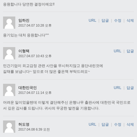
응원합니다 당연한 결정이에요!!
임하진
URL
|
답글
|
수정
|
삭제
2017.04.07 10:28 오후
용기있는 대처 응원합니다^^
이형택
URL
|
답글
2017.04.07 10:43 오후
민간기업이 외교감정 관련 사안을 무시하지않고 용단내린것에
갈채를 보냅니다~ 앞으로 더 많은 좋은책 부탁드려요~
대한민국인
URL
|
답글
2017.04.07 11:14 오후
어려운 일이었을텐데 이렇게 결단해주신 은행나무 출판사에 대한민국 국민으로
서 깊은 감사를 드립니다. 귀사의 무궁한 발전을 기원합니다.
허도영
URL
|
답글
|
수정
|
삭제
2017.04.08 6:39 오전