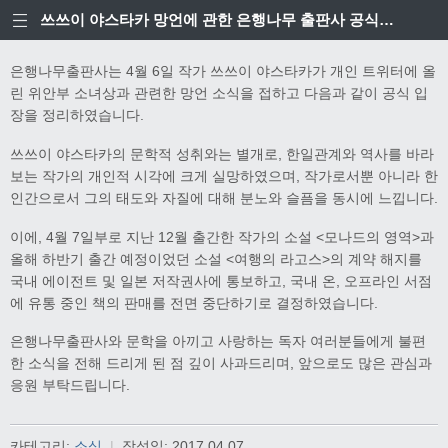
쓰쓰이 야스타카 망언에 관한 은행나무 출판사 공식입장
은행나무출판사는 4월 6일 작가 쓰쓰이 야스타카가 개인 트위터에 올
린 위안부 소녀상과 관련한 망언 소식을 접하고 다음과 같이 공식 입
장을 정리하였습니다.
쓰쓰이 야스타카의 문학적 성취와는 별개로, 한일관계와 역사를 바라
보는 작가의 개인적 시각에 크게 실망하였으며, 작가로서뿐 아니라 한
인간으로서 그의 태도와 자질에 대해 분노와 슬픔을 동시에 느낍니다.
이에, 4월 7일부로 지난 12월 출간한 작가의 소설 <모나드의 영역>과
올해 하반기 출간 예정이었던 소설 <여행의 라고스>의 계약 해지를
국내 에이전트 및 일본 저작권사에 통보하고, 국내 온, 오프라인 서점
에 유통 중인 책의 판매를 전면 중단하기로 결정하였습니다.
은행나무출판사와 문학을 아끼고 사랑하는 독자 여러분들에게 불편
한 소식을 전해 드리게 된 점 깊이 사과드리며, 앞으로도 많은 관심과
응원 부탁드립니다.
카테고리:
소식
|
작성일:
2017.04.07