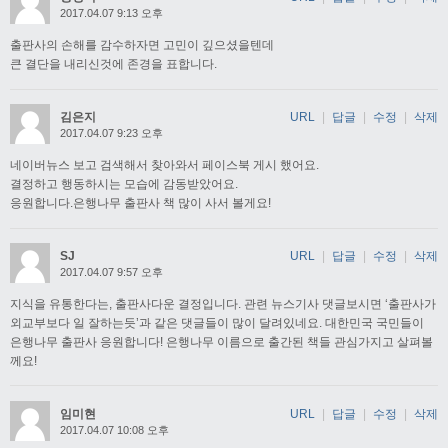
2017.04.07 9:13 오후
출판사의 손해를 감수하자면 고민이 깊으셨을텐데
큰 결단을 내리신것에 존경을 표합니다.
김은지
URL
|
답글
|
수정
|
삭제
2017.04.07 9:23 오후
네이버뉴스 보고 검색해서 찾아와서 페이스북 게시 했어요.
결정하고 행동하시는 모습에 감동받았어요.
응원합니다.은행나무 출판사 책 많이 사서 볼게요!
SJ
URL
|
답글
|
수정
|
삭제
2017.04.07 9:57 오후
지식을 유통한다는, 출판사다운 결정입니다. 관련 뉴스기사 댓글보시면 ‘출판사가
외교부보다 일 잘하는듯’과 같은 댓글들이 많이 달려있네요. 대한민국 국민들이
은행나무 출판사 응원합니다! 은행나무 이름으로 출간된 책들 관심가지고 살펴볼
께요!
임미현
URL
|
답글
|
수정
|
삭제
2017.04.07 10:08 오후