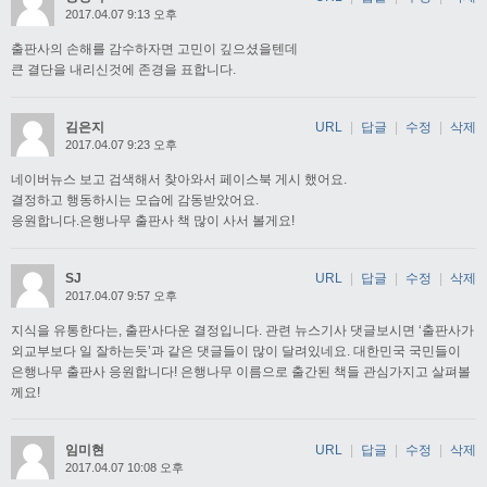
2017.04.07 9:13 오후
출판사의 손해를 감수하자면 고민이 깊으셨을텐데
큰 결단을 내리신것에 존경을 표합니다.
김은지
URL
|
답글
|
수정
|
삭제
2017.04.07 9:23 오후
네이버뉴스 보고 검색해서 찾아와서 페이스북 게시 했어요.
결정하고 행동하시는 모습에 감동받았어요.
응원합니다.은행나무 출판사 책 많이 사서 볼게요!
SJ
URL
|
답글
|
수정
|
삭제
2017.04.07 9:57 오후
지식을 유통한다는, 출판사다운 결정입니다. 관련 뉴스기사 댓글보시면 ‘출판사가
외교부보다 일 잘하는듯’과 같은 댓글들이 많이 달려있네요. 대한민국 국민들이
은행나무 출판사 응원합니다! 은행나무 이름으로 출간된 책들 관심가지고 살펴볼
께요!
임미현
URL
|
답글
|
수정
|
삭제
2017.04.07 10:08 오후