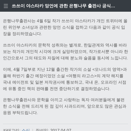
쓰쓰이 야스타카 망언에 관한 은행나무 출판사 공식입장
은행나무출판사는 4월 6일 작가 쓰쓰이 야스타카가 개인 트위터에 올
린 위안부 소녀상과 관련한 망언 소식을 접하고 다음과 같이 공식 입
장을 정리하였습니다.
쓰쓰이 야스타카의 문학적 성취와는 별개로, 한일관계와 역사를 바라
보는 작가의 개인적 시각에 크게 실망하였으며, 작가로서뿐 아니라 한
인간으로서 그의 태도와 자질에 대해 분노와 슬픔을 동시에 느낍니다.
이에, 4월 7일부로 지난 12월 출간한 작가의 소설 <모나드의 영역>과
올해 하반기 출간 예정이었던 소설 <여행의 라고스>의 계약 해지를
국내 에이전트 및 일본 저작권사에 통보하고, 국내 온, 오프라인 서점
에 유통 중인 책의 판매를 전면 중단하기로 결정하였습니다.
은행나무출판사와 문학을 아끼고 사랑하는 독자 여러분들에게 불편
한 소식을 전해 드리게 된 점 깊이 사과드리며, 앞으로도 많은 관심과
응원 부탁드립니다.
카테고리:
소식
|
작성일:
2017.04.07