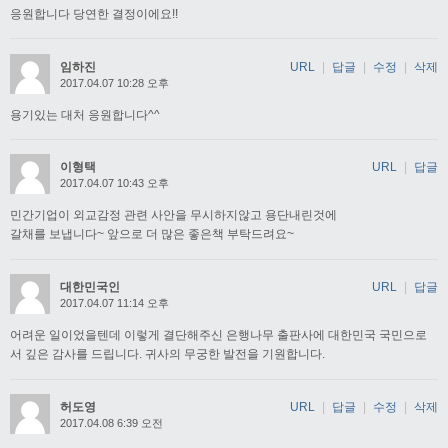
응원합니다 당연한 결정이에요!!
임하진
URL
|
답글
|
수정
|
삭제
2017.04.07 10:28 오후
용기있는 대처 응원합니다^^
이형택
URL
|
답글
2017.04.07 10:43 오후
민간기업이 외교감정 관련 사안을 무시하지않고 용단내린것에
갈채를 보냅니다~ 앞으로 더 많은 좋은책 부탁드려요~
대한민국인
URL
|
답글
2017.04.07 11:14 오후
어려운 일이었을텐데 이렇게 결단해주신 은행나무 출판사에 대한민국 국민으로
서 깊은 감사를 드립니다. 귀사의 무궁한 발전을 기원합니다.
허도영
URL
|
답글
|
수정
|
삭제
2017.04.08 6:39 오전