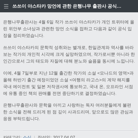
쓰쓰이 야스타카 망언에 관한 은행나무 출판사 공식입장
은행나무출판사는 4월 6일 작가 쓰쓰이 야스타카가 개인 트위터에 올
린 위안부 소녀상과 관련한 망언 소식을 접하고 다음과 같이 공식 입
장을 정리하였습니다.
쓰쓰이 야스타카의 문학적 성취와는 별개로, 한일관계와 역사를 바라
보는 작가의 개인적 시각에 크게 실망하였으며, 작가로서뿐 아니라 한
인간으로서 그의 태도와 자질에 대해 분노와 슬픔을 동시에 느낍니다.
이에, 4월 7일부로 지난 12월 출간한 작가의 소설 <모나드의 영역>과
올해 하반기 출간 예정이었던 소설 <여행의 라고스>의 계약 해지를
국내 에이전트 및 일본 저작권사에 통보하고, 국내 온, 오프라인 서점
에 유통 중인 책의 판매를 전면 중단하기로 결정하였습니다.
은행나무출판사와 문학을 아끼고 사랑하는 독자 여러분들에게 불편
한 소식을 전해 드리게 된 점 깊이 사과드리며, 앞으로도 많은 관심과
응원 부탁드립니다.
카테고리:
소식
|
작성일:
2017.04.07