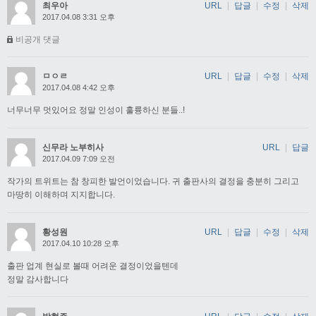
최우아
URL
|
답글
|
수정
|
삭제
2017.04.08 3:31 오후
비공개 댓글
ㅁㅇㄹ
URL
|
답글
|
수정
|
삭제
2017.04.08 4:42 오후
너무너무 멋있어요 정말 인성이 훌륭하신 분들..!
신무라 노부히사
URL
|
답글
2017.04.09 7:09 오전
작가의 트위트는 참 창피한 발언이었습니다. 귀 출판사의 결정을 충분히 그리고
마땅히 이해하며 지지합니다.
황성원
URL
|
답글
|
수정
|
삭제
2017.04.10 10:28 오후
출판 업계 현실로 볼때 어려운 결정이었을텐데
정말 감사합니다