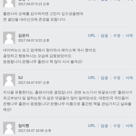
2017.04.07 9:13 오후
출판사의 손해를 감수하자면 고민이 깊으셨을텐데
큰 결단을 내리신것에 존경을 표합니다.
김은지
URL
|
답글
|
수정
|
삭제
2017.04.07 9:23 오후
네이버뉴스 보고 검색해서 찾아와서 페이스북 게시 했어요.
결정하고 행동하시는 모습에 감동받았어요.
응원합니다.은행나무 출판사 책 많이 사서 볼게요!
SJ
URL
|
답글
|
수정
|
삭제
2017.04.07 9:57 오후
지식을 유통한다는, 출판사다운 결정입니다. 관련 뉴스기사 댓글보시면 ‘출판사가
외교부보다 일 잘하는듯’과 같은 댓글들이 많이 달려있네요. 대한민국 국민들이
은행나무 출판사 응원합니다! 은행나무 이름으로 출간된 책들 관심가지고 살펴볼
께요!
임미현
URL
|
답글
|
수정
|
삭제
2017.04.07 10:08 오후