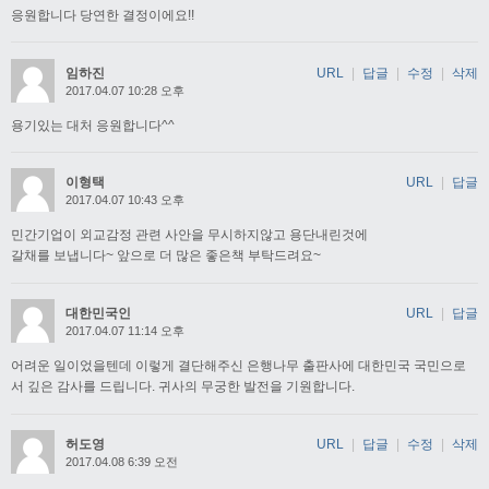
응원합니다 당연한 결정이에요!!
임하진
URL
|
답글
|
수정
|
삭제
2017.04.07 10:28 오후
용기있는 대처 응원합니다^^
이형택
URL
|
답글
2017.04.07 10:43 오후
민간기업이 외교감정 관련 사안을 무시하지않고 용단내린것에
갈채를 보냅니다~ 앞으로 더 많은 좋은책 부탁드려요~
대한민국인
URL
|
답글
2017.04.07 11:14 오후
어려운 일이었을텐데 이렇게 결단해주신 은행나무 출판사에 대한민국 국민으로
서 깊은 감사를 드립니다. 귀사의 무궁한 발전을 기원합니다.
허도영
URL
|
답글
|
수정
|
삭제
2017.04.08 6:39 오전