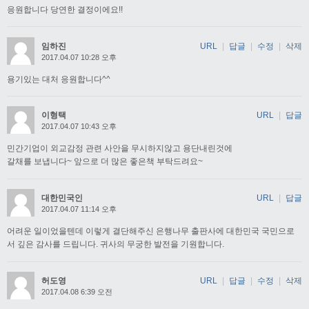
응원합니다 당연한 결정이에요!!
임하진
URL
|
답글
|
수정
|
삭제
2017.04.07 10:28 오후
용기있는 대처 응원합니다^^
이형택
URL
|
답글
2017.04.07 10:43 오후
민간기업이 외교감정 관련 사안을 무시하지않고 용단내린것에
갈채를 보냅니다~ 앞으로 더 많은 좋은책 부탁드려요~
대한민국인
URL
|
답글
2017.04.07 11:14 오후
어려운 일이었을텐데 이렇게 결단해주신 은행나무 출판사에 대한민국 국민으로
서 깊은 감사를 드립니다. 귀사의 무궁한 발전을 기원합니다.
허도영
URL
|
답글
|
수정
|
삭제
2017.04.08 6:39 오전