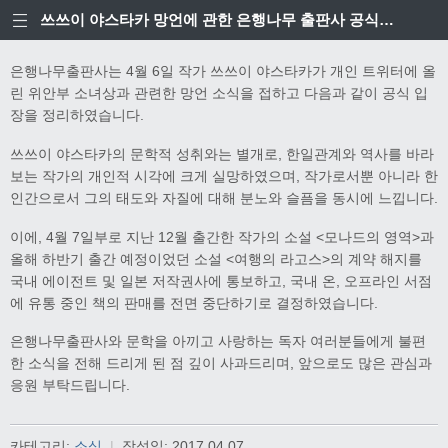
쓰쓰이 야스타카 망언에 관한 은행나무 출판사 공식입장
은행나무출판사는 4월 6일 작가 쓰쓰이 야스타카가 개인 트위터에 올
린 위안부 소녀상과 관련한 망언 소식을 접하고 다음과 같이 공식 입
장을 정리하였습니다.
쓰쓰이 야스타카의 문학적 성취와는 별개로, 한일관계와 역사를 바라
보는 작가의 개인적 시각에 크게 실망하였으며, 작가로서뿐 아니라 한
인간으로서 그의 태도와 자질에 대해 분노와 슬픔을 동시에 느낍니다.
이에, 4월 7일부로 지난 12월 출간한 작가의 소설 <모나드의 영역>과
올해 하반기 출간 예정이었던 소설 <여행의 라고스>의 계약 해지를
국내 에이전트 및 일본 저작권사에 통보하고, 국내 온, 오프라인 서점
에 유통 중인 책의 판매를 전면 중단하기로 결정하였습니다.
은행나무출판사와 문학을 아끼고 사랑하는 독자 여러분들에게 불편
한 소식을 전해 드리게 된 점 깊이 사과드리며, 앞으로도 많은 관심과
응원 부탁드립니다.
카테고리:
소식
|
작성일:
2017.04.07