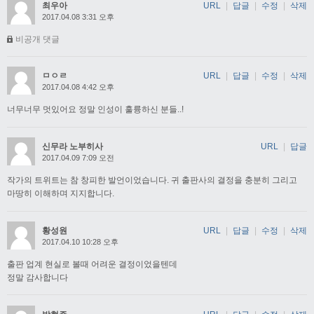
최우아
URL
|
답글
|
수정
|
삭제
2017.04.08 3:31 오후
비공개 댓글
ㅁㅇㄹ
URL
|
답글
|
수정
|
삭제
2017.04.08 4:42 오후
너무너무 멋있어요 정말 인성이 훌륭하신 분들..!
신무라 노부히사
URL
|
답글
2017.04.09 7:09 오전
작가의 트위트는 참 창피한 발언이었습니다. 귀 출판사의 결정을 충분히 그리고
마땅히 이해하며 지지합니다.
황성원
URL
|
답글
|
수정
|
삭제
2017.04.10 10:28 오후
출판 업계 현실로 볼때 어려운 결정이었을텐데
정말 감사합니다