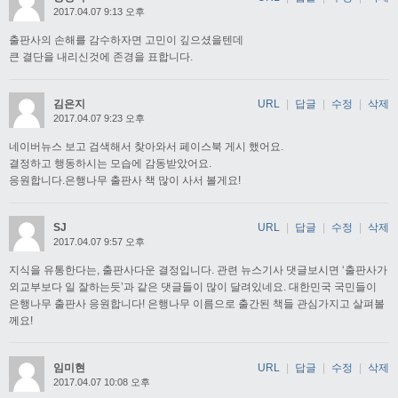
2017.04.07 9:13 오후
출판사의 손해를 감수하자면 고민이 깊으셨을텐데
큰 결단을 내리신것에 존경을 표합니다.
김은지
URL
|
답글
|
수정
|
삭제
2017.04.07 9:23 오후
네이버뉴스 보고 검색해서 찾아와서 페이스북 게시 했어요.
결정하고 행동하시는 모습에 감동받았어요.
응원합니다.은행나무 출판사 책 많이 사서 볼게요!
SJ
URL
|
답글
|
수정
|
삭제
2017.04.07 9:57 오후
지식을 유통한다는, 출판사다운 결정입니다. 관련 뉴스기사 댓글보시면 ‘출판사가
외교부보다 일 잘하는듯’과 같은 댓글들이 많이 달려있네요. 대한민국 국민들이
은행나무 출판사 응원합니다! 은행나무 이름으로 출간된 책들 관심가지고 살펴볼
께요!
임미현
URL
|
답글
|
수정
|
삭제
2017.04.07 10:08 오후