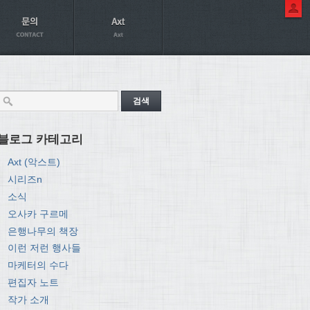
블로그 카테고리
Axt (악스트)
시리즈n
소식
오사카 구르메
은행나무의 책장
이런 저런 행사들
마케터의 수다
편집자 노트
작가 소개