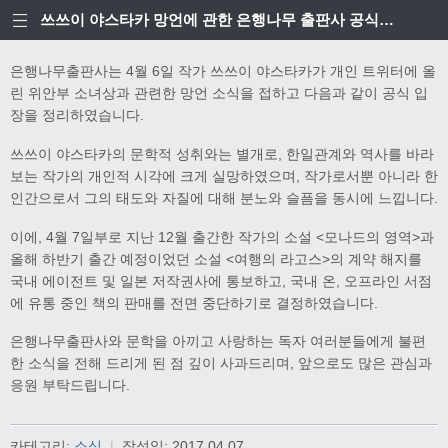
쓰쓰이 야스타카 망언에 관한 은행나무 출판사 공식입장
은행나무출판사는 4월 6일 작가 쓰쓰이 야스타카가 개인 트위터에 올
린 위안부 소녀상과 관련한 망언 소식을 접하고 다음과 같이 공식 입
장을 정리하였습니다.
쓰쓰이 야스타카의 문학적 성취와는 별개로, 한일관계와 역사를 바라
보는 작가의 개인적 시각에 크게 실망하였으며, 작가로서뿐 아니라 한
인간으로서 그의 태도와 자질에 대해 분노와 슬픔을 동시에 느낍니다.
이에, 4월 7일부로 지난 12월 출간한 작가의 소설 <모나드의 영역>과
올해 하반기 출간 예정이었던 소설 <여행의 라고스>의 계약 해지를
국내 에이전트 및 일본 저작권사에 통보하고, 국내 온, 오프라인 서점
에 유통 중인 책의 판매를 전면 중단하기로 결정하였습니다.
은행나무출판사와 문학을 아끼고 사랑하는 독자 여러분들에게 불편
한 소식을 전해 드리게 된 점 깊이 사과드리며, 앞으로도 많은 관심과
응원 부탁드립니다.
카테고리:
소식
|
작성일:
2017.04.07