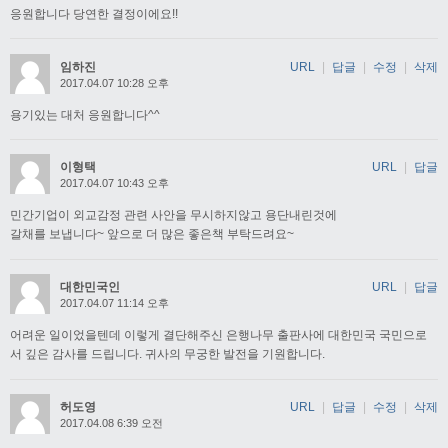
응원합니다 당연한 결정이에요!!
임하진
URL
|
답글
|
수정
|
삭제
2017.04.07 10:28 오후
용기있는 대처 응원합니다^^
이형택
URL
|
답글
2017.04.07 10:43 오후
민간기업이 외교감정 관련 사안을 무시하지않고 용단내린것에
갈채를 보냅니다~ 앞으로 더 많은 좋은책 부탁드려요~
대한민국인
URL
|
답글
2017.04.07 11:14 오후
어려운 일이었을텐데 이렇게 결단해주신 은행나무 출판사에 대한민국 국민으로
서 깊은 감사를 드립니다. 귀사의 무궁한 발전을 기원합니다.
허도영
URL
|
답글
|
수정
|
삭제
2017.04.08 6:39 오전