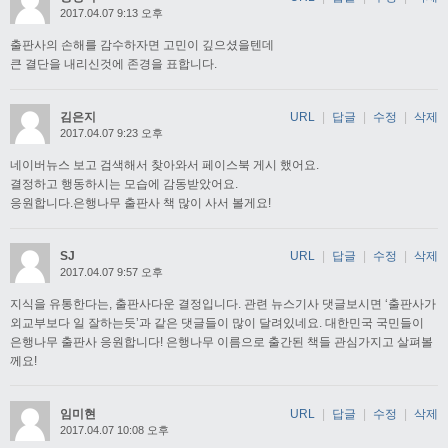
2017.04.07 9:13 오후
출판사의 손해를 감수하자면 고민이 깊으셨을텐데
큰 결단을 내리신것에 존경을 표합니다.
김은지
URL
|
답글
|
수정
|
삭제
2017.04.07 9:23 오후
네이버뉴스 보고 검색해서 찾아와서 페이스북 게시 했어요.
결정하고 행동하시는 모습에 감동받았어요.
응원합니다.은행나무 출판사 책 많이 사서 볼게요!
SJ
URL
|
답글
|
수정
|
삭제
2017.04.07 9:57 오후
지식을 유통한다는, 출판사다운 결정입니다. 관련 뉴스기사 댓글보시면 ‘출판사가
외교부보다 일 잘하는듯’과 같은 댓글들이 많이 달려있네요. 대한민국 국민들이
은행나무 출판사 응원합니다! 은행나무 이름으로 출간된 책들 관심가지고 살펴볼
께요!
임미현
URL
|
답글
|
수정
|
삭제
2017.04.07 10:08 오후