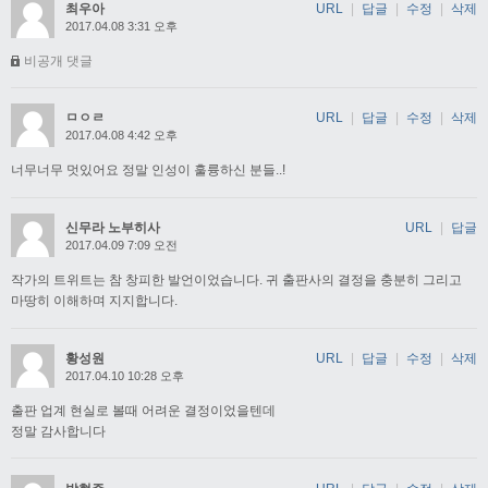
최우아
URL
|
답글
|
수정
|
삭제
2017.04.08 3:31 오후
비공개 댓글
ㅁㅇㄹ
URL
|
답글
|
수정
|
삭제
2017.04.08 4:42 오후
너무너무 멋있어요 정말 인성이 훌륭하신 분들..!
신무라 노부히사
URL
|
답글
2017.04.09 7:09 오전
작가의 트위트는 참 창피한 발언이었습니다. 귀 출판사의 결정을 충분히 그리고
마땅히 이해하며 지지합니다.
황성원
URL
|
답글
|
수정
|
삭제
2017.04.10 10:28 오후
출판 업계 현실로 볼때 어려운 결정이었을텐데
정말 감사합니다