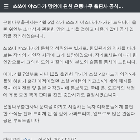
쓰쓰이 야스타카 망언에 관한 은행나무 출판사 공식입장
은행나무출판사는 4월 6일 작가 쓰쓰이 야스타카가 개인 트위터에 올
린 위안부 소녀상과 관련한 망언 소식을 접하고 다음과 같이 공식 입
장을 정리하였습니다.
쓰쓰이 야스타카의 문학적 성취와는 별개로, 한일관계와 역사를 바라
보는 작가의 개인적 시각에 크게 실망하였으며, 작가로서뿐 아니라 한
인간으로서 그의 태도와 자질에 대해 분노와 슬픔을 동시에 느낍니다.
이에, 4월 7일부로 지난 12월 출간한 작가의 소설 <모나드의 영역>과
올해 하반기 출간 예정이었던 소설 <여행의 라고스>의 계약 해지를
국내 에이전트 및 일본 저작권사에 통보하고, 국내 온, 오프라인 서점
에 유통 중인 책의 판매를 전면 중단하기로 결정하였습니다.
은행나무출판사와 문학을 아끼고 사랑하는 독자 여러분들에게 불편
한 소식을 전해 드리게 된 점 깊이 사과드리며, 앞으로도 많은 관심과
응원 부탁드립니다.
카테고리:
소식
|
작성일:
2017.04.07