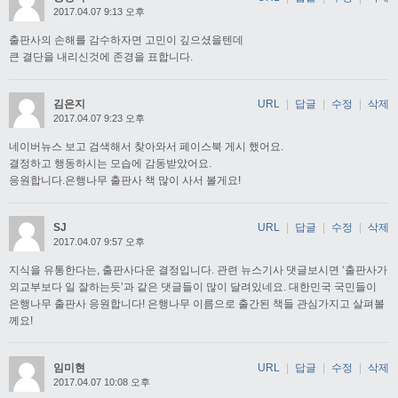
2017.04.07 9:13 오후
출판사의 손해를 감수하자면 고민이 깊으셨을텐데
큰 결단을 내리신것에 존경을 표합니다.
김은지
URL
|
답글
|
수정
|
삭제
2017.04.07 9:23 오후
네이버뉴스 보고 검색해서 찾아와서 페이스북 게시 했어요.
결정하고 행동하시는 모습에 감동받았어요.
응원합니다.은행나무 출판사 책 많이 사서 볼게요!
SJ
URL
|
답글
|
수정
|
삭제
2017.04.07 9:57 오후
지식을 유통한다는, 출판사다운 결정입니다. 관련 뉴스기사 댓글보시면 ‘출판사가
외교부보다 일 잘하는듯’과 같은 댓글들이 많이 달려있네요. 대한민국 국민들이
은행나무 출판사 응원합니다! 은행나무 이름으로 출간된 책들 관심가지고 살펴볼
께요!
임미현
URL
|
답글
|
수정
|
삭제
2017.04.07 10:08 오후