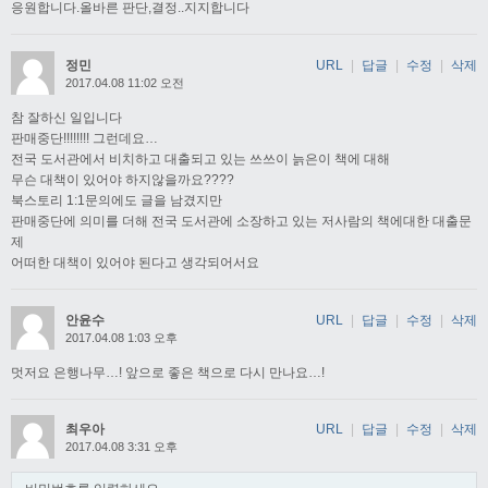
응원합니다.올바른 판단,결정..지지합니다
정민
URL
|
답글
|
수정
|
삭제
2017.04.08 11:02 오전
참 잘하신 일입니다
판매중단!!!!!!!! 그런데요…
전국 도서관에서 비치하고 대출되고 있는 쓰쓰이 늙은이 책에 대해
무슨 대책이 있어야 하지않을까요????
북스토리 1:1문의에도 글을 남겼지만
판매중단에 의미를 더해 전국 도서관에 소장하고 있는 저사람의 책에대한 대출문
제
어떠한 대책이 있어야 된다고 생각되어서요
안윤수
URL
|
답글
|
수정
|
삭제
2017.04.08 1:03 오후
멋저요 은행나무…! 앞으로 좋은 책으로 다시 만나요…!
최우아
URL
|
답글
|
수정
|
삭제
2017.04.08 3:31 오후