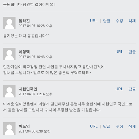
응원합니다 당연한 결정이에요!!
임하진
URL
|
답글
|
수정
|
삭제
2017.04.07 10:28 오후
용기있는 대처 응원합니다^^
이형택
URL
|
답글
2017.04.07 10:43 오후
민간기업이 외교감정 관련 사안을 무시하지않고 용단내린것에
갈채를 보냅니다~ 앞으로 더 많은 좋은책 부탁드려요~
대한민국인
URL
|
답글
2017.04.07 11:14 오후
어려운 일이었을텐데 이렇게 결단해주신 은행나무 출판사에 대한민국 국민으로
서 깊은 감사를 드립니다. 귀사의 무궁한 발전을 기원합니다.
허도영
URL
|
답글
|
수정
|
삭제
2017.04.08 6:39 오전