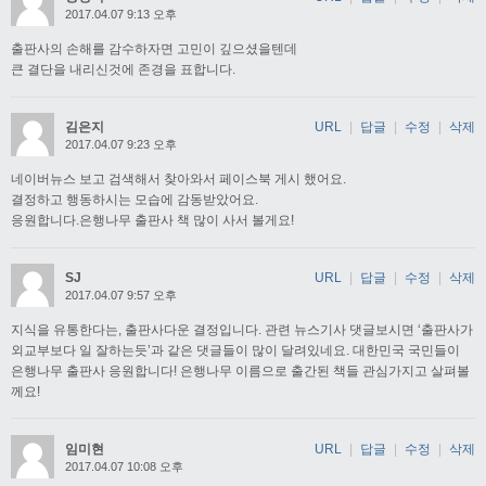
2017.04.07 9:13 오후
출판사의 손해를 감수하자면 고민이 깊으셨을텐데
큰 결단을 내리신것에 존경을 표합니다.
김은지
URL
|
답글
|
수정
|
삭제
2017.04.07 9:23 오후
네이버뉴스 보고 검색해서 찾아와서 페이스북 게시 했어요.
결정하고 행동하시는 모습에 감동받았어요.
응원합니다.은행나무 출판사 책 많이 사서 볼게요!
SJ
URL
|
답글
|
수정
|
삭제
2017.04.07 9:57 오후
지식을 유통한다는, 출판사다운 결정입니다. 관련 뉴스기사 댓글보시면 ‘출판사가
외교부보다 일 잘하는듯’과 같은 댓글들이 많이 달려있네요. 대한민국 국민들이
은행나무 출판사 응원합니다! 은행나무 이름으로 출간된 책들 관심가지고 살펴볼
께요!
임미현
URL
|
답글
|
수정
|
삭제
2017.04.07 10:08 오후