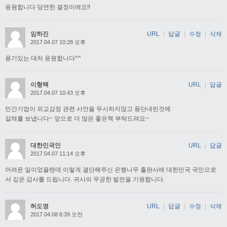
응원합니다 당연한 결정이에요!!
임하진
URL
|
답글
|
수정
|
삭제
2017.04.07 10:28 오후
용기있는 대처 응원합니다^^
이형택
URL
|
답글
2017.04.07 10:43 오후
민간기업이 외교감정 관련 사안을 무시하지않고 용단내린것에
갈채를 보냅니다~ 앞으로 더 많은 좋은책 부탁드려요~
대한민국인
URL
|
답글
2017.04.07 11:14 오후
어려운 일이었을텐데 이렇게 결단해주신 은행나무 출판사에 대한민국 국민으로
서 깊은 감사를 드립니다. 귀사의 무궁한 발전을 기원합니다.
허도영
URL
|
답글
|
수정
|
삭제
2017.04.08 6:39 오전