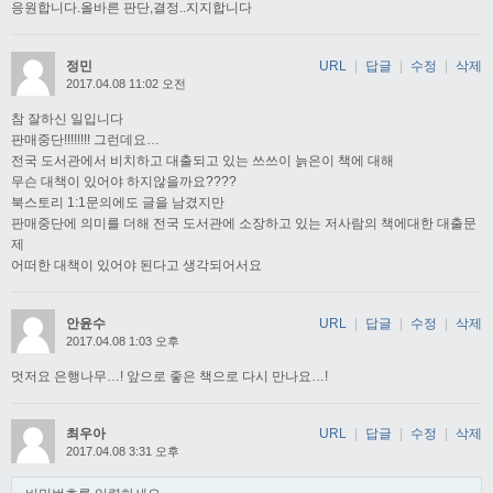
응원합니다.올바른 판단,결정..지지합니다
정민
URL
|
답글
|
수정
|
삭제
2017.04.08 11:02 오전
참 잘하신 일입니다
판매중단!!!!!!!! 그런데요…
전국 도서관에서 비치하고 대출되고 있는 쓰쓰이 늙은이 책에 대해
무슨 대책이 있어야 하지않을까요????
북스토리 1:1문의에도 글을 남겼지만
판매중단에 의미를 더해 전국 도서관에 소장하고 있는 저사람의 책에대한 대출문
제
어떠한 대책이 있어야 된다고 생각되어서요
안윤수
URL
|
답글
|
수정
|
삭제
2017.04.08 1:03 오후
멋저요 은행나무…! 앞으로 좋은 책으로 다시 만나요…!
최우아
URL
|
답글
|
수정
|
삭제
2017.04.08 3:31 오후