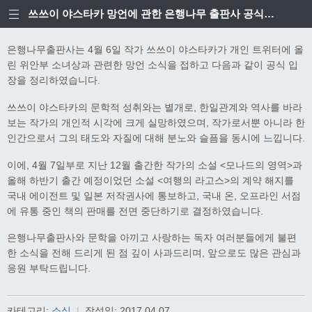
쓰쓰이 야스타카 망언에 관한 은행나무 출판사 공식입장
은행나무출판사는 4월 6일 작가 쓰쓰이 야스타카가 개인 트위터에 올
린 위안부 소녀상과 관련한 망언 소식을 접하고 다음과 같이 공식 입
장을 정리하였습니다.
쓰쓰이 야스타카의 문학적 성취와는 별개로, 한일관계와 역사를 바라
보는 작가의 개인적 시각에 크게 실망하였으며, 작가로서뿐 아니라 한
인간으로서 그의 태도와 자질에 대해 분노와 슬픔을 동시에 느낍니다.
이에, 4월 7일부로 지난 12월 출간한 작가의 소설 <모나드의 영역>과
올해 하반기 출간 예정이었던 소설 <여행의 라고스>의 계약 해지를
국내 에이전트 및 일본 저작권사에 통보하고, 국내 온, 오프라인 서점
에 유통 중인 책의 판매를 전면 중단하기로 결정하였습니다.
은행나무출판사와 문학을 아끼고 사랑하는 독자 여러분들에게 불편
한 소식을 전해 드리게 된 점 깊이 사과드리며, 앞으로도 많은 관심과
응원 부탁드립니다.
카테고리:
소식
|
작성일:
2017.04.07