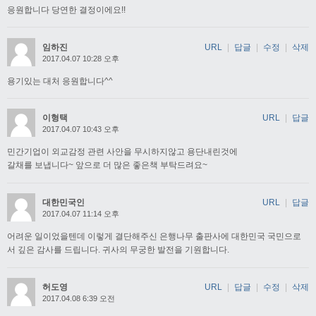
응원합니다 당연한 결정이에요!!
임하진
URL
|
답글
|
수정
|
삭제
2017.04.07 10:28 오후
용기있는 대처 응원합니다^^
이형택
URL
|
답글
2017.04.07 10:43 오후
민간기업이 외교감정 관련 사안을 무시하지않고 용단내린것에
갈채를 보냅니다~ 앞으로 더 많은 좋은책 부탁드려요~
대한민국인
URL
|
답글
2017.04.07 11:14 오후
어려운 일이었을텐데 이렇게 결단해주신 은행나무 출판사에 대한민국 국민으로
서 깊은 감사를 드립니다. 귀사의 무궁한 발전을 기원합니다.
허도영
URL
|
답글
|
수정
|
삭제
2017.04.08 6:39 오전