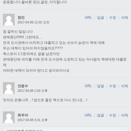
응원합니다.올바른 판단,결정..지지합니다
정민
URL
|
답글
|
수정
|
삭제
2017.04.08 11:02 오전
참 잘하신 일입니다
판매중단!!!!!!!! 그런데요…
전국 도서관에서 비치하고 대출되고 있는 쓰쓰이 늙은이 책에 대해
무슨 대책이 있어야 하지않을까요????
북스토리 1:1문의에도 글을 남겼지만
판매중단에 의미를 더해 전국 도서관에 소장하고 있는 저사람의 책에대한 대출문
제
어떠한 대책이 있어야 된다고 생각되어서요
안윤수
URL
|
답글
|
수정
|
삭제
2017.04.08 1:03 오후
멋저요 은행나무…! 앞으로 좋은 책으로 다시 만나요…!
최우아
URL
|
답글
|
수정
|
삭제
2017.04.08 3:31 오후