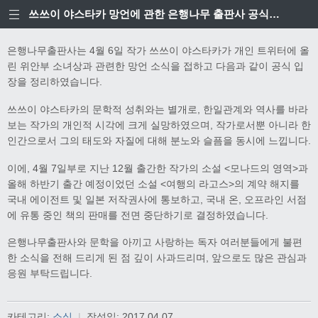
쓰쓰이 야스타카 망언에 관한 은행나무 출판사 공식입장
은행나무출판사는 4월 6일 작가 쓰쓰이 야스타카가 개인 트위터에 올
린 위안부 소녀상과 관련한 망언 소식을 접하고 다음과 같이 공식 입
장을 정리하였습니다.
쓰쓰이 야스타카의 문학적 성취와는 별개로, 한일관계와 역사를 바라
보는 작가의 개인적 시각에 크게 실망하였으며, 작가로서뿐 아니라 한
인간으로서 그의 태도와 자질에 대해 분노와 슬픔을 동시에 느낍니다.
이에, 4월 7일부로 지난 12월 출간한 작가의 소설 <모나드의 영역>과
올해 하반기 출간 예정이었던 소설 <여행의 라고스>의 계약 해지를
국내 에이전트 및 일본 저작권사에 통보하고, 국내 온, 오프라인 서점
에 유통 중인 책의 판매를 전면 중단하기로 결정하였습니다.
은행나무출판사와 문학을 아끼고 사랑하는 독자 여러분들에게 불편
한 소식을 전해 드리게 된 점 깊이 사과드리며, 앞으로도 많은 관심과
응원 부탁드립니다.
카테고리:
소식
|
작성일:
2017.04.07