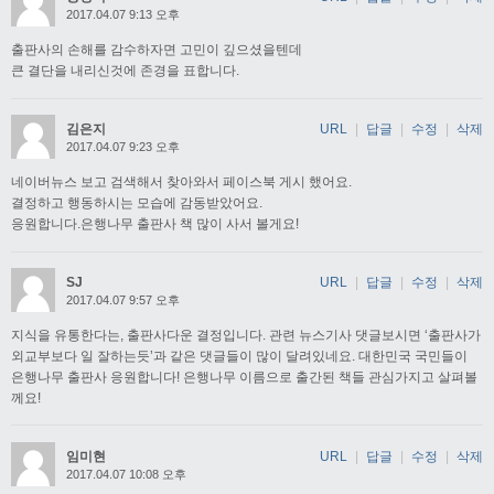
2017.04.07 9:13 오후
출판사의 손해를 감수하자면 고민이 깊으셨을텐데
큰 결단을 내리신것에 존경을 표합니다.
김은지
URL
|
답글
|
수정
|
삭제
2017.04.07 9:23 오후
네이버뉴스 보고 검색해서 찾아와서 페이스북 게시 했어요.
결정하고 행동하시는 모습에 감동받았어요.
응원합니다.은행나무 출판사 책 많이 사서 볼게요!
SJ
URL
|
답글
|
수정
|
삭제
2017.04.07 9:57 오후
지식을 유통한다는, 출판사다운 결정입니다. 관련 뉴스기사 댓글보시면 ‘출판사가
외교부보다 일 잘하는듯’과 같은 댓글들이 많이 달려있네요. 대한민국 국민들이
은행나무 출판사 응원합니다! 은행나무 이름으로 출간된 책들 관심가지고 살펴볼
께요!
임미현
URL
|
답글
|
수정
|
삭제
2017.04.07 10:08 오후