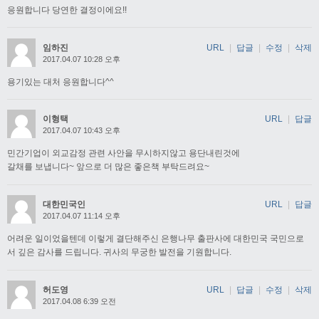
응원합니다 당연한 결정이에요!!
임하진
URL
|
답글
|
수정
|
삭제
2017.04.07 10:28 오후
용기있는 대처 응원합니다^^
이형택
URL
|
답글
2017.04.07 10:43 오후
민간기업이 외교감정 관련 사안을 무시하지않고 용단내린것에
갈채를 보냅니다~ 앞으로 더 많은 좋은책 부탁드려요~
대한민국인
URL
|
답글
2017.04.07 11:14 오후
어려운 일이었을텐데 이렇게 결단해주신 은행나무 출판사에 대한민국 국민으로
서 깊은 감사를 드립니다. 귀사의 무궁한 발전을 기원합니다.
허도영
URL
|
답글
|
수정
|
삭제
2017.04.08 6:39 오전