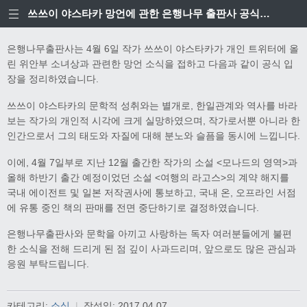
쓰쓰이 야스타카 망언에 관한 은행나무 출판사 공식입장
은행나무출판사는 4월 6일 작가 쓰쓰이 야스타카가 개인 트위터에 올
린 위안부 소녀상과 관련한 망언 소식을 접하고 다음과 같이 공식 입
장을 정리하였습니다.
쓰쓰이 야스타카의 문학적 성취와는 별개로, 한일관계와 역사를 바라
보는 작가의 개인적 시각에 크게 실망하였으며, 작가로서뿐 아니라 한
인간으로서 그의 태도와 자질에 대해 분노와 슬픔을 동시에 느낍니다.
이에, 4월 7일부로 지난 12월 출간한 작가의 소설 <모나드의 영역>과
올해 하반기 출간 예정이었던 소설 <여행의 라고스>의 계약 해지를
국내 에이전트 및 일본 저작권사에 통보하고, 국내 온, 오프라인 서점
에 유통 중인 책의 판매를 전면 중단하기로 결정하였습니다.
은행나무출판사와 문학을 아끼고 사랑하는 독자 여러분들에게 불편
한 소식을 전해 드리게 된 점 깊이 사과드리며, 앞으로도 많은 관심과
응원 부탁드립니다.
카테고리:
소식
|
작성일:
2017.04.07