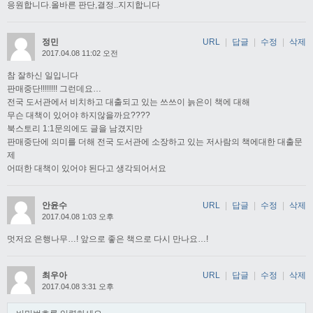
응원합니다.올바른 판단,결정..지지합니다
정민
URL
|
답글
|
수정
|
삭제
2017.04.08 11:02 오전
참 잘하신 일입니다
판매중단!!!!!!!! 그런데요…
전국 도서관에서 비치하고 대출되고 있는 쓰쓰이 늙은이 책에 대해
무슨 대책이 있어야 하지않을까요????
북스토리 1:1문의에도 글을 남겼지만
판매중단에 의미를 더해 전국 도서관에 소장하고 있는 저사람의 책에대한 대출문
제
어떠한 대책이 있어야 된다고 생각되어서요
안윤수
URL
|
답글
|
수정
|
삭제
2017.04.08 1:03 오후
멋저요 은행나무…! 앞으로 좋은 책으로 다시 만나요…!
최우아
URL
|
답글
|
수정
|
삭제
2017.04.08 3:31 오후