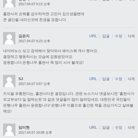
2017.04.07 9:13 오후
출판사의 손해를 감수하자면 고민이 깊으셨을텐데
큰 결단을 내리신것에 존경을 표합니다.
김은지
URL
|
답글
|
수정
|
삭제
2017.04.07 9:23 오후
네이버뉴스 보고 검색해서 찾아와서 페이스북 게시 했어요.
결정하고 행동하시는 모습에 감동받았어요.
응원합니다.은행나무 출판사 책 많이 사서 볼게요!
SJ
URL
|
답글
|
수정
|
삭제
2017.04.07 9:57 오후
지식을 유통한다는, 출판사다운 결정입니다. 관련 뉴스기사 댓글보시면 ‘출판사가
외교부보다 일 잘하는듯’과 같은 댓글들이 많이 달려있네요. 대한민국 국민들이
은행나무 출판사 응원합니다! 은행나무 이름으로 출간된 책들 관심가지고 살펴볼
께요!
임미현
URL
|
답글
|
수정
|
삭제
2017.04.07 10:08 오후