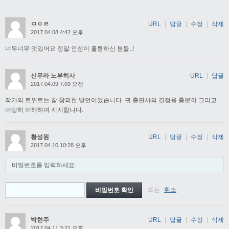
ㅁㅇㄹ
URL
|
답글
|
수정
|
삭제
2017.04.08 4:42 오후
너무너무 멋있어요 정말 인성이 훌륭하신 분들..!
신무라 노부히사
URL
|
답글
2017.04.09 7:09 오전
작가의 트위트는 참 창피한 발언이었습니다. 귀 출판사의 결정을 충분히 그리고
마땅히 이해하며 지지합니다.
황성원
URL
|
답글
|
수정
|
삭제
2017.04.10 10:28 오후
비밀번호를 입력하세요.
또는
취소
박현주
URL
|
답글
|
수정
|
삭제
2017.04.11 3:21 오후