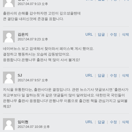
2017.04.07 9:13 오후
출판사의 손해를 감수하자면 고민이 깊으셨을텐데
큰 결단을 내리신것에 존경을 표합니다.
김은지
URL
|
답글
|
수정
|
삭제
2017.04.07 9:23 오후
네이버뉴스 보고 검색해서 찾아와서 페이스북 게시 했어요.
결정하고 행동하시는 모습에 감동받았어요.
응원합니다.은행나무 출판사 책 많이 사서 볼게요!
SJ
URL
|
답글
|
수정
|
삭제
2017.04.07 9:57 오후
지식을 유통한다는, 출판사다운 결정입니다. 관련 뉴스기사 댓글보시면 ‘출판사가
외교부보다 일 잘하는듯’과 같은 댓글들이 많이 달려있네요. 대한민국 국민들이
은행나무 출판사 응원합니다! 은행나무 이름으로 출간된 책들 관심가지고 살펴볼
께요!
임미현
URL
|
답글
|
수정
|
삭제
2017.04.07 10:08 오후