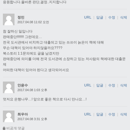
응원합니다.올바른 판단,결정..지지합니다
정민
URL
|
답글
|
수정
|
삭제
2017.04.08 11:02 오전
참 잘하신 일입니다
판매중단!!!!!!!! 그런데요…
전국 도서관에서 비치하고 대출되고 있는 쓰쓰이 늙은이 책에 대해
무슨 대책이 있어야 하지않을까요????
북스토리 1:1문의에도 글을 남겼지만
판매중단에 의미를 더해 전국 도서관에 소장하고 있는 저사람의 책에대한 대출문
제
어떠한 대책이 있어야 된다고 생각되어서요
안윤수
URL
|
답글
|
수정
|
삭제
2017.04.08 1:03 오후
멋저요 은행나무…! 앞으로 좋은 책으로 다시 만나요…!
최우아
URL
|
답글
|
수정
|
삭제
2017.04.08 3:31 오후
비공개 댓글