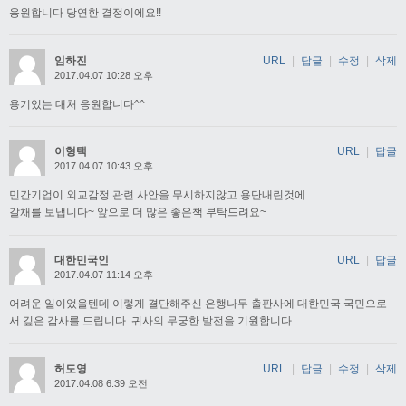
응원합니다 당연한 결정이에요!!
임하진
URL
|
답글
|
수정
|
삭제
2017.04.07 10:28 오후
용기있는 대처 응원합니다^^
이형택
URL
|
답글
2017.04.07 10:43 오후
민간기업이 외교감정 관련 사안을 무시하지않고 용단내린것에
갈채를 보냅니다~ 앞으로 더 많은 좋은책 부탁드려요~
대한민국인
URL
|
답글
2017.04.07 11:14 오후
어려운 일이었을텐데 이렇게 결단해주신 은행나무 출판사에 대한민국 국민으로
서 깊은 감사를 드립니다. 귀사의 무궁한 발전을 기원합니다.
허도영
URL
|
답글
|
수정
|
삭제
2017.04.08 6:39 오전