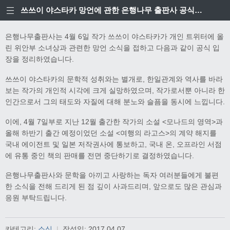
쓰쓰이 야스타카 망언에 관한 은행나무 출판사 공식입장
은행나무출판사는 4월 6일 작가 쓰쓰이 야스타카가 개인 트위터에 올
린 위안부 소녀상과 관련한 망언 소식을 접하고 다음과 같이 공식 입
장을 정리하였습니다.
쓰쓰이 야스타카의 문학적 성취와는 별개로, 한일관계와 역사를 바라
보는 작가의 개인적 시각에 크게 실망하였으며, 작가로서뿐 아니라 한
인간으로서 그의 태도와 자질에 대해 분노와 슬픔을 동시에 느낍니다.
이에, 4월 7일부로 지난 12월 출간한 작가의 소설 <모나드의 영역>과
올해 하반기 출간 예정이었던 소설 <여행의 라고스>의 계약 해지를
국내 에이전트 및 일본 저작권사에 통보하고, 국내 온, 오프라인 서점
에 유통 중인 책의 판매를 전면 중단하기로 결정하였습니다.
은행나무출판사와 문학을 아끼고 사랑하는 독자 여러분들에게 불편
한 소식을 전해 드리게 된 점 깊이 사과드리며, 앞으로도 많은 관심과
응원 부탁드립니다.
카테고리:
소식
|
작성일:
2017.04.07