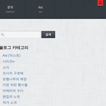
블로그 카테고리
Axt (악스트)
시리즈n
소식
오사카 구르메
은행나무의 책장
이런 저런 행사들
마케터의 수다
편집자 노트
작가 소개