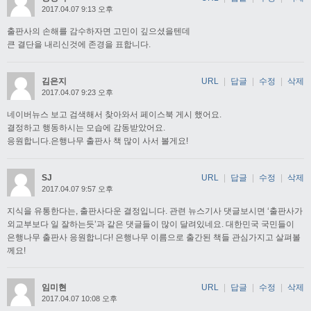
2017.04.07 9:13 오후
출판사의 손해를 감수하자면 고민이 깊으셨을텐데
큰 결단을 내리신것에 존경을 표합니다.
김은지
URL
|
답글
|
수정
|
삭제
2017.04.07 9:23 오후
네이버뉴스 보고 검색해서 찾아와서 페이스북 게시 했어요.
결정하고 행동하시는 모습에 감동받았어요.
응원합니다.은행나무 출판사 책 많이 사서 볼게요!
SJ
URL
|
답글
|
수정
|
삭제
2017.04.07 9:57 오후
지식을 유통한다는, 출판사다운 결정입니다. 관련 뉴스기사 댓글보시면 ‘출판사가
외교부보다 일 잘하는듯’과 같은 댓글들이 많이 달려있네요. 대한민국 국민들이
은행나무 출판사 응원합니다! 은행나무 이름으로 출간된 책들 관심가지고 살펴볼
께요!
임미현
URL
|
답글
|
수정
|
삭제
2017.04.07 10:08 오후