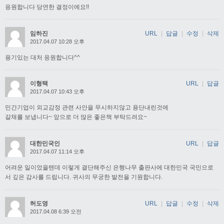
응원합니다 당연한 결정이에요!!
임하진
URL
|
답글
|
수정
|
삭제
2017.04.07 10:28 오후
용기있는 대처 응원합니다^^
이형택
URL
|
답글
2017.04.07 10:43 오후
민간기업이 외교감정 관련 사안을 무시하지않고 용단내린것에
갈채를 보냅니다~ 앞으로 더 많은 좋은책 부탁드려요~
대한민국인
URL
|
답글
2017.04.07 11:14 오후
어려운 일이었을텐데 이렇게 결단해주신 은행나무 출판사에 대한민국 국민으로
서 깊은 감사를 드립니다. 귀사의 무궁한 발전을 기원합니다.
허도영
URL
|
답글
|
수정
|
삭제
2017.04.08 6:39 오전