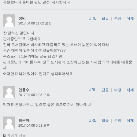
응원합니다.올바른 판단,결정..지지합니다
정민
URL
|
답글
|
수정
|
삭제
2017.04.08 11:02 오전
참 잘하신 일입니다
판매중단!!!!!!!! 그런데요…
전국 도서관에서 비치하고 대출되고 있는 쓰쓰이 늙은이 책에 대해
무슨 대책이 있어야 하지않을까요????
북스토리 1:1문의에도 글을 남겼지만
판매중단에 의미를 더해 전국 도서관에 소장하고 있는 저사람의 책에대한 대출문
제
어떠한 대책이 있어야 된다고 생각되어서요
안윤수
URL
|
답글
|
수정
|
삭제
2017.04.08 1:03 오후
멋저요 은행나무…! 앞으로 좋은 책으로 다시 만나요…!
최우아
URL
|
답글
|
수정
|
삭제
2017.04.08 3:31 오후
비공개 댓글