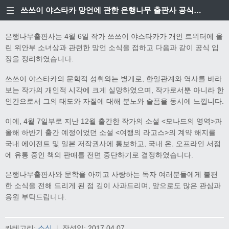
쓰쓰이 야스타카 망언에 관한 은행나무 출판사 공식입장
은행나무출판사는 4월 6일 작가 쓰쓰이 야스타카가 개인 트위터에 올
린 위안부 소녀상과 관련한 망언 소식을 접하고 다음과 같이 공식 입
장을 정리하였습니다.
쓰쓰이 야스타카의 문학적 성취와는 별개로, 한일관계와 역사를 바라
보는 작가의 개인적 시각에 크게 실망하였으며, 작가로서뿐 아니라 한
인간으로서 그의 태도와 자질에 대해 분노와 슬픔을 동시에 느낍니다.
이에, 4월 7일부로 지난 12월 출간한 작가의 소설 <모나드의 영역>과
올해 하반기 출간 예정이었던 소설 <여행의 라고스>의 계약 해지를
국내 에이전트 및 일본 저작권사에 통보하고, 국내 온, 오프라인 서점
에 유통 중인 책의 판매를 전면 중단하기로 결정하였습니다.
은행나무출판사와 문학을 아끼고 사랑하는 독자 여러분들에게 불편
한 소식을 전해 드리게 된 점 깊이 사과드리며, 앞으로도 많은 관심과
응원 부탁드립니다.
카테고리:
소식
|
작성일:
2017.04.07