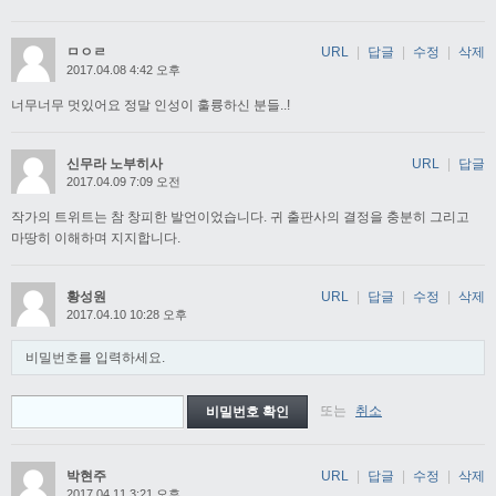
ㅁㅇㄹ
URL
|
답글
|
수정
|
삭제
2017.04.08 4:42 오후
너무너무 멋있어요 정말 인성이 훌륭하신 분들..!
신무라 노부히사
URL
|
답글
2017.04.09 7:09 오전
작가의 트위트는 참 창피한 발언이었습니다. 귀 출판사의 결정을 충분히 그리고
마땅히 이해하며 지지합니다.
황성원
URL
|
답글
|
수정
|
삭제
2017.04.10 10:28 오후
비밀번호를 입력하세요.
또는
취소
박현주
URL
|
답글
|
수정
|
삭제
2017.04.11 3:21 오후