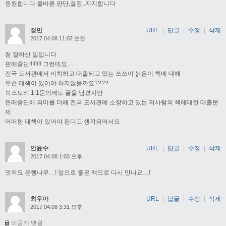
응원합니다.올바른 판단,결정..지지합니다
정민
URL
|
답글
|
수정
|
삭제
2017.04.08 11:02 오전
참 잘하신 일입니다
판매중단!!!!!!!! 그런데요…
전국 도서관에서 비치하고 대출되고 있는 쓰쓰이 늙은이 책에 대해
무슨 대책이 있어야 하지않을까요????
북스토리 1:1문의에도 글을 남겼지만
판매중단에 의미를 더해 전국 도서관에 소장하고 있는 저사람의 책에대한 대출문
제
어떠한 대책이 있어야 된다고 생각되어서요
안윤수
URL
|
답글
|
수정
|
삭제
2017.04.08 1:03 오후
멋저요 은행나무…! 앞으로 좋은 책으로 다시 만나요…!
최우아
URL
|
답글
|
수정
|
삭제
2017.04.08 3:31 오후
비공개 댓글