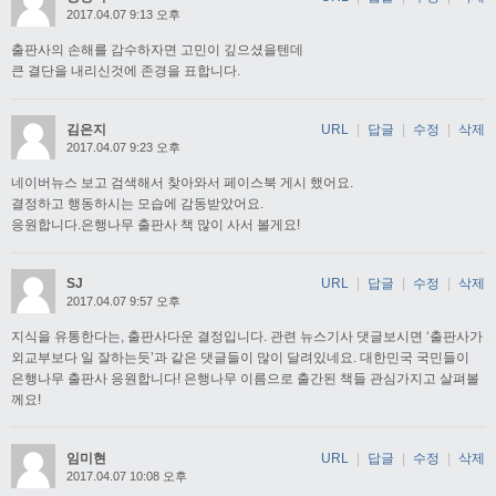
2017.04.07 9:13 오후
출판사의 손해를 감수하자면 고민이 깊으셨을텐데
큰 결단을 내리신것에 존경을 표합니다.
김은지
URL
|
답글
|
수정
|
삭제
2017.04.07 9:23 오후
네이버뉴스 보고 검색해서 찾아와서 페이스북 게시 했어요.
결정하고 행동하시는 모습에 감동받았어요.
응원합니다.은행나무 출판사 책 많이 사서 볼게요!
SJ
URL
|
답글
|
수정
|
삭제
2017.04.07 9:57 오후
지식을 유통한다는, 출판사다운 결정입니다. 관련 뉴스기사 댓글보시면 ‘출판사가
외교부보다 일 잘하는듯’과 같은 댓글들이 많이 달려있네요. 대한민국 국민들이
은행나무 출판사 응원합니다! 은행나무 이름으로 출간된 책들 관심가지고 살펴볼
께요!
임미현
URL
|
답글
|
수정
|
삭제
2017.04.07 10:08 오후