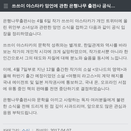
쓰쓰이 야스타카 망언에 관한 은행나무 출판사 공식입장
은행나무출판사는 4월 6일 작가 쓰쓰이 야스타카가 개인 트위터에 올
린 위안부 소녀상과 관련한 망언 소식을 접하고 다음과 같이 공식 입
장을 정리하였습니다.
쓰쓰이 야스타카의 문학적 성취와는 별개로, 한일관계와 역사를 바라
보는 작가의 개인적 시각에 크게 실망하였으며, 작가로서뿐 아니라 한
인간으로서 그의 태도와 자질에 대해 분노와 슬픔을 동시에 느낍니다.
이에, 4월 7일부로 지난 12월 출간한 작가의 소설 <모나드의 영역>과
올해 하반기 출간 예정이었던 소설 <여행의 라고스>의 계약 해지를
국내 에이전트 및 일본 저작권사에 통보하고, 국내 온, 오프라인 서점
에 유통 중인 책의 판매를 전면 중단하기로 결정하였습니다.
은행나무출판사와 문학을 아끼고 사랑하는 독자 여러분들에게 불편
한 소식을 전해 드리게 된 점 깊이 사과드리며, 앞으로도 많은 관심과
응원 부탁드립니다.
카테고리:
소식
|
작성일:
2017.04.07