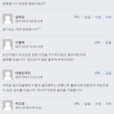
응원합니다 당연한 결정이에요!!
임하진
URL
|
답글
|
수정
|
삭제
2017.04.07 10:28 오후
용기있는 대처 응원합니다^^
이형택
URL
|
답글
2017.04.07 10:43 오후
민간기업이 외교감정 관련 사안을 무시하지않고 용단내린것에
갈채를 보냅니다~ 앞으로 더 많은 좋은책 부탁드려요~
대한민국인
URL
|
답글
2017.04.07 11:14 오후
어려운 일이었을텐데 이렇게 결단해주신 은행나무 출판사에 대한민국 국민으로
서 깊은 감사를 드립니다. 귀사의 무궁한 발전을 기원합니다.
허도영
URL
|
답글
|
수정
|
삭제
2017.04.08 6:39 오전