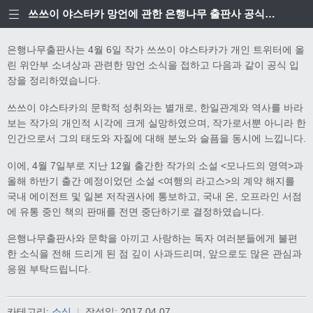
쓰쓰이 야스타카 망언에 관한 은행나무 출판사 공식입장
은행나무출판사는 4월 6일 작가 쓰쓰이 야스타카가 개인 트위터에 올
린 위안부 소녀상과 관련한 망언 소식을 접하고 다음과 같이 공식 입
장을 정리하였습니다.
쓰쓰이 야스타카의 문학적 성취와는 별개로, 한일관계와 역사를 바라
보는 작가의 개인적 시각에 크게 실망하였으며, 작가로서뿐 아니라 한
인간으로서 그의 태도와 자질에 대해 분노와 슬픔을 동시에 느낍니다.
이에, 4월 7일부로 지난 12월 출간한 작가의 소설 <모나드의 영역>과
올해 하반기 출간 예정이었던 소설 <여행의 라고스>의 계약 해지를
국내 에이전트 및 일본 저작권사에 통보하고, 국내 온, 오프라인 서점
에 유통 중인 책의 판매를 전면 중단하기로 결정하였습니다.
은행나무출판사와 문학을 아끼고 사랑하는 독자 여러분들에게 불편
한 소식을 전해 드리게 된 점 깊이 사과드리며, 앞으로도 많은 관심과
응원 부탁드립니다.
카테고리:
소식
|
작성일:
2017.04.07