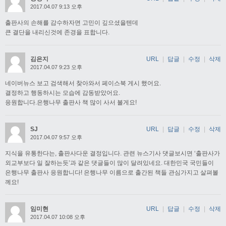
2017.04.07 9:13 오후
출판사의 손해를 감수하자면 고민이 깊으셨을텐데
큰 결단을 내리신것에 존경을 표합니다.
김은지
URL
|
답글
|
수정
|
삭제
2017.04.07 9:23 오후
네이버뉴스 보고 검색해서 찾아와서 페이스북 게시 했어요.
결정하고 행동하시는 모습에 감동받았어요.
응원합니다.은행나무 출판사 책 많이 사서 볼게요!
SJ
URL
|
답글
|
수정
|
삭제
2017.04.07 9:57 오후
지식을 유통한다는, 출판사다운 결정입니다. 관련 뉴스기사 댓글보시면 ‘출판사가
외교부보다 일 잘하는듯’과 같은 댓글들이 많이 달려있네요. 대한민국 국민들이
은행나무 출판사 응원합니다! 은행나무 이름으로 출간된 책들 관심가지고 살펴볼
께요!
임미현
URL
|
답글
|
수정
|
삭제
2017.04.07 10:08 오후