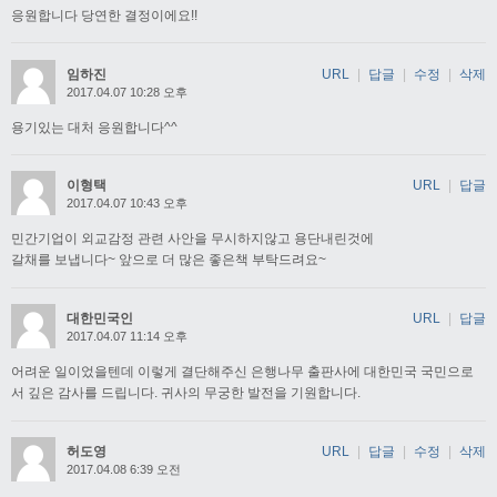
응원합니다 당연한 결정이에요!!
임하진
URL
|
답글
|
수정
|
삭제
2017.04.07 10:28 오후
용기있는 대처 응원합니다^^
이형택
URL
|
답글
2017.04.07 10:43 오후
민간기업이 외교감정 관련 사안을 무시하지않고 용단내린것에
갈채를 보냅니다~ 앞으로 더 많은 좋은책 부탁드려요~
대한민국인
URL
|
답글
2017.04.07 11:14 오후
어려운 일이었을텐데 이렇게 결단해주신 은행나무 출판사에 대한민국 국민으로
서 깊은 감사를 드립니다. 귀사의 무궁한 발전을 기원합니다.
허도영
URL
|
답글
|
수정
|
삭제
2017.04.08 6:39 오전