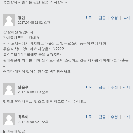
응원합니다.올바른 판단,결정..지지합니다
정민
URL
|
답글
|
수정
|
삭제
2017.04.08 11:02 오전
참 잘하신 일입니다
판매중단!!!!!!!! 그런데요…
전국 도서관에서 비치하고 대출되고 있는 쓰쓰이 늙은이 책에 대해
무슨 대책이 있어야 하지않을까요????
북스토리 1:1문의에도 글을 남겼지만
판매중단에 의미를 더해 전국 도서관에 소장하고 있는 저사람의 책에대한 대출문
제
어떠한 대책이 있어야 된다고 생각되어서요
안윤수
URL
|
답글
|
수정
|
삭제
2017.04.08 1:03 오후
멋저요 은행나무…! 앞으로 좋은 책으로 다시 만나요…!
최우아
URL
|
답글
|
수정
|
삭제
2017.04.08 3:31 오후
비공개 댓글