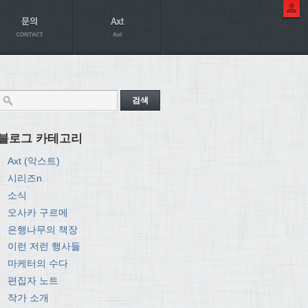
블로그 카테고리
Axt (악스트)
시리즈n
소식
오사카 구르메
은행나무의 책장
이런 저런 행사들
마케터의 수다
편집자 노트
작가 소개