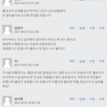
2017.04.07 9:13 오후
출판사의 손해를 감수하자면 고민이 깊으셨을텐데
큰 결단을 내리신것에 존경을 표합니다.
김은지
URL
|
답글
|
수정
|
삭제
2017.04.07 9:23 오후
네이버뉴스 보고 검색해서 찾아와서 페이스북 게시 했어요.
결정하고 행동하시는 모습에 감동받았어요.
응원합니다.은행나무 출판사 책 많이 사서 볼게요!
SJ
URL
|
답글
|
수정
|
삭제
2017.04.07 9:57 오후
지식을 유통한다는, 출판사다운 결정입니다. 관련 뉴스기사 댓글보시면 ‘출판사가
외교부보다 일 잘하는듯’과 같은 댓글들이 많이 달려있네요. 대한민국 국민들이
은행나무 출판사 응원합니다! 은행나무 이름으로 출간된 책들 관심가지고 살펴볼
께요!
임미현
URL
|
답글
|
수정
|
삭제
2017.04.07 10:08 오후