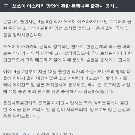
쓰쓰이 야스타카 망언에 관한 은행나무 출판사 공식입장
은행나무출판사는 4월 6일 작가 쓰쓰이 야스타카가 개인 트위터에 올
린 위안부 소녀상과 관련한 망언 소식을 접하고 다음과 같이 공식 입
장을 정리하였습니다.
쓰쓰이 야스타카의 문학적 성취와는 별개로, 한일관계와 역사를 바라
보는 작가의 개인적 시각에 크게 실망하였으며, 작가로서뿐 아니라 한
인간으로서 그의 태도와 자질에 대해 분노와 슬픔을 동시에 느낍니다.
이에, 4월 7일부로 지난 12월 출간한 작가의 소설 <모나드의 영역>과
올해 하반기 출간 예정이었던 소설 <여행의 라고스>의 계약 해지를
국내 에이전트 및 일본 저작권사에 통보하고, 국내 온, 오프라인 서점
에 유통 중인 책의 판매를 전면 중단하기로 결정하였습니다.
은행나무출판사와 문학을 아끼고 사랑하는 독자 여러분들에게 불편
한 소식을 전해 드리게 된 점 깊이 사과드리며, 앞으로도 많은 관심과
응원 부탁드립니다.
카테고리:
소식
|
작성일:
2017.04.07