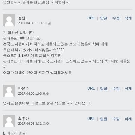
응원합니다.올바른 판단,결정..지지합니다
정민
URL
|
답글
|
수정
|
삭제
2017.04.08 11:02 오전
참 잘하신 일입니다
판매중단!!!!!!!! 그런데요…
전국 도서관에서 비치하고 대출되고 있는 쓰쓰이 늙은이 책에 대해
무슨 대책이 있어야 하지않을까요????
북스토리 1:1문의에도 글을 남겼지만
판매중단에 의미를 더해 전국 도서관에 소장하고 있는 저사람의 책에대한 대출문
제
어떠한 대책이 있어야 된다고 생각되어서요
안윤수
URL
|
답글
|
수정
|
삭제
2017.04.08 1:03 오후
멋저요 은행나무…! 앞으로 좋은 책으로 다시 만나요…!
최우아
URL
|
답글
|
수정
|
삭제
2017.04.08 3:31 오후
비공개 댓글