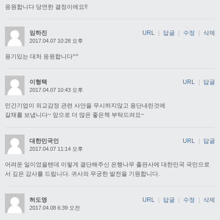
응원합니다 당연한 결정이에요!!
임하진
URL
|
답글
|
수정
|
삭제
2017.04.07 10:28 오후
용기있는 대처 응원합니다^^
이형택
URL
|
답글
2017.04.07 10:43 오후
민간기업이 외교감정 관련 사안을 무시하지않고 용단내린것에
갈채를 보냅니다~ 앞으로 더 많은 좋은책 부탁드려요~
대한민국인
URL
|
답글
2017.04.07 11:14 오후
어려운 일이었을텐데 이렇게 결단해주신 은행나무 출판사에 대한민국 국민으로
서 깊은 감사를 드립니다. 귀사의 무궁한 발전을 기원합니다.
허도영
URL
|
답글
|
수정
|
삭제
2017.04.08 6:39 오전