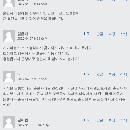
2017.04.07 9:13 오후
출판사의 손해를 감수하자면 고민이 깊으셨을텐데
큰 결단을 내리신것에 존경을 표합니다.
김은지
URL
|
답글
|
수정
|
삭제
2017.04.07 9:23 오후
네이버뉴스 보고 검색해서 찾아와서 페이스북 게시 했어요.
결정하고 행동하시는 모습에 감동받았어요.
응원합니다.은행나무 출판사 책 많이 사서 볼게요!
SJ
URL
|
답글
|
수정
|
삭제
2017.04.07 9:57 오후
지식을 유통한다는, 출판사다운 결정입니다. 관련 뉴스기사 댓글보시면 ‘출판사가
외교부보다 일 잘하는듯’과 같은 댓글들이 많이 달려있네요. 대한민국 국민들이
은행나무 출판사 응원합니다! 은행나무 이름으로 출간된 책들 관심가지고 살펴볼
께요!
임미현
URL
|
답글
|
수정
|
삭제
2017.04.07 10:08 오후