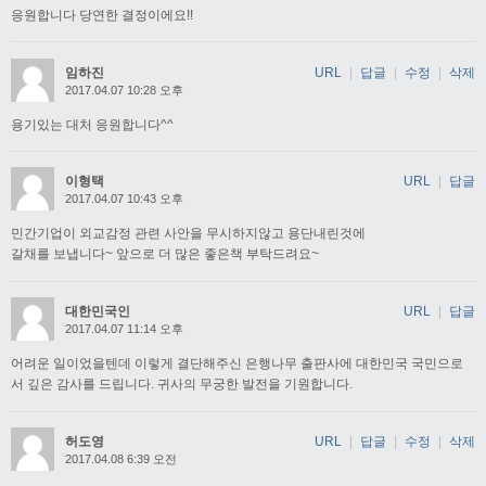
응원합니다 당연한 결정이에요!!
임하진
URL
|
답글
|
수정
|
삭제
2017.04.07 10:28 오후
용기있는 대처 응원합니다^^
이형택
URL
|
답글
2017.04.07 10:43 오후
민간기업이 외교감정 관련 사안을 무시하지않고 용단내린것에
갈채를 보냅니다~ 앞으로 더 많은 좋은책 부탁드려요~
대한민국인
URL
|
답글
2017.04.07 11:14 오후
어려운 일이었을텐데 이렇게 결단해주신 은행나무 출판사에 대한민국 국민으로
서 깊은 감사를 드립니다. 귀사의 무궁한 발전을 기원합니다.
허도영
URL
|
답글
|
수정
|
삭제
2017.04.08 6:39 오전