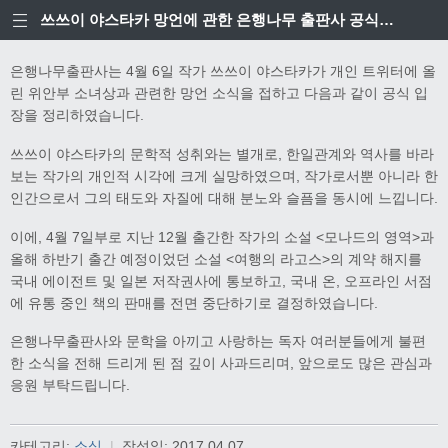
쓰쓰이 야스타카 망언에 관한 은행나무 출판사 공식입장
은행나무출판사는 4월 6일 작가 쓰쓰이 야스타카가 개인 트위터에 올
린 위안부 소녀상과 관련한 망언 소식을 접하고 다음과 같이 공식 입
장을 정리하였습니다.
쓰쓰이 야스타카의 문학적 성취와는 별개로, 한일관계와 역사를 바라
보는 작가의 개인적 시각에 크게 실망하였으며, 작가로서뿐 아니라 한
인간으로서 그의 태도와 자질에 대해 분노와 슬픔을 동시에 느낍니다.
이에, 4월 7일부로 지난 12월 출간한 작가의 소설 <모나드의 영역>과
올해 하반기 출간 예정이었던 소설 <여행의 라고스>의 계약 해지를
국내 에이전트 및 일본 저작권사에 통보하고, 국내 온, 오프라인 서점
에 유통 중인 책의 판매를 전면 중단하기로 결정하였습니다.
은행나무출판사와 문학을 아끼고 사랑하는 독자 여러분들에게 불편
한 소식을 전해 드리게 된 점 깊이 사과드리며, 앞으로도 많은 관심과
응원 부탁드립니다.
카테고리:
소식
|
작성일:
2017.04.07