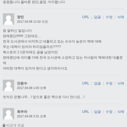
응원합니다.올바른 판단,결정..지지합니다
정민
URL
|
답글
|
수정
|
삭제
2017.04.08 11:02 오전
참 잘하신 일입니다
판매중단!!!!!!!! 그런데요…
전국 도서관에서 비치하고 대출되고 있는 쓰쓰이 늙은이 책에 대해
무슨 대책이 있어야 하지않을까요????
북스토리 1:1문의에도 글을 남겼지만
판매중단에 의미를 더해 전국 도서관에 소장하고 있는 저사람의 책에대한 대출문
제
어떠한 대책이 있어야 된다고 생각되어서요
안윤수
URL
|
답글
|
수정
|
삭제
2017.04.08 1:03 오후
멋저요 은행나무…! 앞으로 좋은 책으로 다시 만나요…!
최우아
URL
|
답글
|
수정
|
삭제
2017.04.08 3:31 오후
비공개 댓글