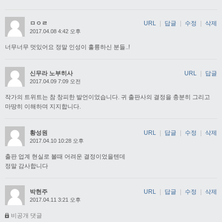
ㅁㅇㄹ
URL
|
답글
|
수정
|
삭제
2017.04.08 4:42 오후
너무너무 멋있어요 정말 인성이 훌륭하신 분들..!
신무라 노부히사
URL
|
답글
2017.04.09 7:09 오전
작가의 트위트는 참 창피한 발언이었습니다. 귀 출판사의 결정을 충분히 그리고
마땅히 이해하며 지지합니다.
황성원
URL
|
답글
|
수정
|
삭제
2017.04.10 10:28 오후
출판 업계 현실로 볼때 어려운 결정이었을텐데
정말 감사합니다
박현주
URL
|
답글
|
수정
|
삭제
2017.04.11 3:21 오후
비공개 댓글