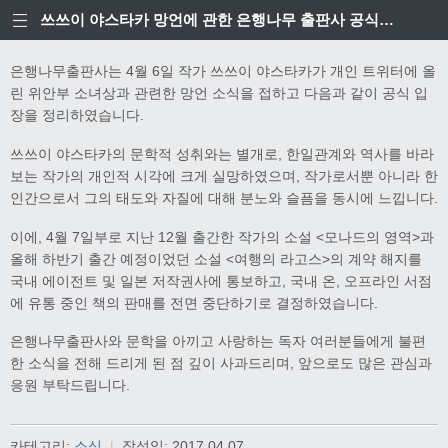
쓰쓰이 야스타카 망언에 관한 은행나무 출판사 공식입장
은행나무출판사는 4월 6일 작가 쓰쓰이 야스타카가 개인 트위터에 올
린 위안부 소녀상과 관련한 망언 소식을 접하고 다음과 같이 공식 입
장을 정리하였습니다.
쓰쓰이 야스타카의 문학적 성취와는 별개로, 한일관계와 역사를 바라
보는 작가의 개인적 시각에 크게 실망하였으며, 작가로서뿐 아니라 한
인간으로서 그의 태도와 자질에 대해 분노와 슬픔을 동시에 느낍니다.
이에, 4월 7일부로 지난 12월 출간한 작가의 소설 <모나드의 영역>과
올해 하반기 출간 예정이었던 소설 <여행의 라고스>의 계약 해지를
국내 에이전트 및 일본 저작권사에 통보하고, 국내 온, 오프라인 서점
에 유통 중인 책의 판매를 전면 중단하기로 결정하였습니다.
은행나무출판사와 문학을 아끼고 사랑하는 독자 여러분들에게 불편
한 소식을 전해 드리게 된 점 깊이 사과드리며, 앞으로도 많은 관심과
응원 부탁드립니다.
카테고리:
소식
|
작성일:
2017.04.07