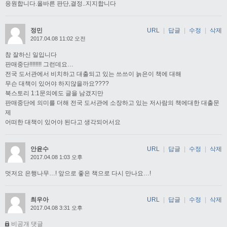
응원합니다.올바른 판단,결정..지지합니다
정민
URL
|
답글
|
수정
|
삭제
2017.04.08 11:02 오전
참 잘하신 일입니다
판매중단!!!!!!!! 그런데요…
전국 도서관에서 비치하고 대출되고 있는 쓰쓰이 늙은이 책에 대해
무슨 대책이 있어야 하지않을까요????
북스토리 1:1문의에도 글을 남겼지만
판매중단에 의미를 더해 전국 도서관에 소장하고 있는 저사람의 책에대한 대출문
제
어떠한 대책이 있어야 된다고 생각되어서요
안윤수
URL
|
답글
|
수정
|
삭제
2017.04.08 1:03 오후
멋저요 은행나무…! 앞으로 좋은 책으로 다시 만나요…!
최우아
URL
|
답글
|
수정
|
삭제
2017.04.08 3:31 오후
비공개 댓글