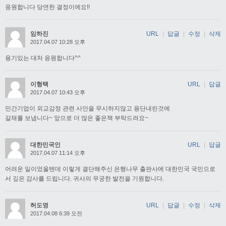
응원합니다 당연한 결정이에요!!
임하진
URL
|
답글
|
수정
|
삭제
2017.04.07 10:28 오후
용기있는 대처 응원합니다^^
이형택
URL
|
답글
2017.04.07 10:43 오후
민간기업이 외교감정 관련 사안을 무시하지않고 용단내린것에
갈채를 보냅니다~ 앞으로 더 많은 좋은책 부탁드려요~
대한민국인
URL
|
답글
2017.04.07 11:14 오후
어려운 일이었을텐데 이렇게 결단해주신 은행나무 출판사에 대한민국 국민으로
서 깊은 감사를 드립니다. 귀사의 무궁한 발전을 기원합니다.
허도영
URL
|
답글
|
수정
|
삭제
2017.04.08 6:39 오전