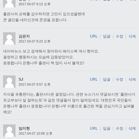
2017.04.07 9:13 오후
출판사의 손해를 감수하자면 고민이 깊으셨을텐데
큰 결단을 내리신것에 존경을 표합니다.
김은지
URL
|
답글
|
수정
|
삭제
2017.04.07 9:23 오후
네이버뉴스 보고 검색해서 찾아와서 페이스북 게시 했어요.
결정하고 행동하시는 모습에 감동받았어요.
응원합니다.은행나무 출판사 책 많이 사서 볼게요!
SJ
URL
|
답글
|
수정
|
삭제
2017.04.07 9:57 오후
지식을 유통한다는, 출판사다운 결정입니다. 관련 뉴스기사 댓글보시면 ‘출판사가
외교부보다 일 잘하는듯’과 같은 댓글들이 많이 달려있네요. 대한민국 국민들이
은행나무 출판사 응원합니다! 은행나무 이름으로 출간된 책들 관심가지고 살펴볼
께요!
임미현
URL
|
답글
|
수정
|
삭제
2017.04.07 10:08 오후