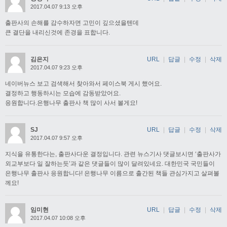
2017.04.07 9:13 오후
출판사의 손해를 감수하자면 고민이 깊으셨을텐데
큰 결단을 내리신것에 존경을 표합니다.
김은지
URL
|
답글
|
수정
|
삭제
2017.04.07 9:23 오후
네이버뉴스 보고 검색해서 찾아와서 페이스북 게시 했어요.
결정하고 행동하시는 모습에 감동받았어요.
응원합니다.은행나무 출판사 책 많이 사서 볼게요!
SJ
URL
|
답글
|
수정
|
삭제
2017.04.07 9:57 오후
지식을 유통한다는, 출판사다운 결정입니다. 관련 뉴스기사 댓글보시면 ‘출판사가
외교부보다 일 잘하는듯’과 같은 댓글들이 많이 달려있네요. 대한민국 국민들이
은행나무 출판사 응원합니다! 은행나무 이름으로 출간된 책들 관심가지고 살펴볼
께요!
임미현
URL
|
답글
|
수정
|
삭제
2017.04.07 10:08 오후