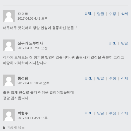
ㅁㅇㄹ
URL
|
답글
|
수정
|
삭제
2017.04.08 4:42 오후
너무너무 멋있어요 정말 인성이 훌륭하신 분들..!
신무라 노부히사
URL
|
답글
2017.04.09 7:09 오전
작가의 트위트는 참 창피한 발언이었습니다. 귀 출판사의 결정을 충분히 그리고
마땅히 이해하며 지지합니다.
황성원
URL
|
답글
|
수정
|
삭제
2017.04.10 10:28 오후
출판 업계 현실로 볼때 어려운 결정이었을텐데
정말 감사합니다
박현주
URL
|
답글
|
수정
|
삭제
2017.04.11 3:21 오후
비공개 댓글