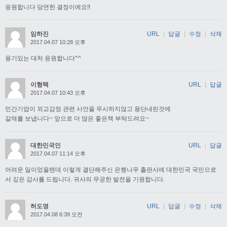
응원합니다 당연한 결정이에요!!
임하진
URL
|
답글
|
수정
|
삭제
2017.04.07 10:28 오후
용기있는 대처 응원합니다^^
이형택
URL
|
답글
2017.04.07 10:43 오후
민간기업이 외교감정 관련 사안을 무시하지않고 용단내린것에
갈채를 보냅니다~ 앞으로 더 많은 좋은책 부탁드려요~
대한민국인
URL
|
답글
2017.04.07 11:14 오후
어려운 일이었을텐데 이렇게 결단해주신 은행나무 출판사에 대한민국 국민으로
서 깊은 감사를 드립니다. 귀사의 무궁한 발전을 기원합니다.
허도영
URL
|
답글
|
수정
|
삭제
2017.04.08 6:39 오전