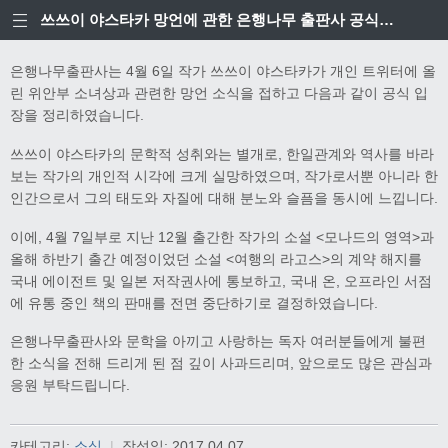
쓰쓰이 야스타카 망언에 관한 은행나무 출판사 공식입장
은행나무출판사는 4월 6일 작가 쓰쓰이 야스타카가 개인 트위터에 올
린 위안부 소녀상과 관련한 망언 소식을 접하고 다음과 같이 공식 입
장을 정리하였습니다.
쓰쓰이 야스타카의 문학적 성취와는 별개로, 한일관계와 역사를 바라
보는 작가의 개인적 시각에 크게 실망하였으며, 작가로서뿐 아니라 한
인간으로서 그의 태도와 자질에 대해 분노와 슬픔을 동시에 느낍니다.
이에, 4월 7일부로 지난 12월 출간한 작가의 소설 <모나드의 영역>과
올해 하반기 출간 예정이었던 소설 <여행의 라고스>의 계약 해지를
국내 에이전트 및 일본 저작권사에 통보하고, 국내 온, 오프라인 서점
에 유통 중인 책의 판매를 전면 중단하기로 결정하였습니다.
은행나무출판사와 문학을 아끼고 사랑하는 독자 여러분들에게 불편
한 소식을 전해 드리게 된 점 깊이 사과드리며, 앞으로도 많은 관심과
응원 부탁드립니다.
카테고리:
소식
|
작성일:
2017.04.07