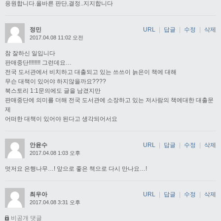
응원합니다.올바른 판단,결정..지지합니다
정민
URL
|
답글
|
수정
|
삭제
2017.04.08 11:02 오전
참 잘하신 일입니다
판매중단!!!!!!!! 그런데요…
전국 도서관에서 비치하고 대출되고 있는 쓰쓰이 늙은이 책에 대해
무슨 대책이 있어야 하지않을까요????
북스토리 1:1문의에도 글을 남겼지만
판매중단에 의미를 더해 전국 도서관에 소장하고 있는 저사람의 책에대한 대출문
제
어떠한 대책이 있어야 된다고 생각되어서요
안윤수
URL
|
답글
|
수정
|
삭제
2017.04.08 1:03 오후
멋저요 은행나무…! 앞으로 좋은 책으로 다시 만나요…!
최우아
URL
|
답글
|
수정
|
삭제
2017.04.08 3:31 오후
비공개 댓글