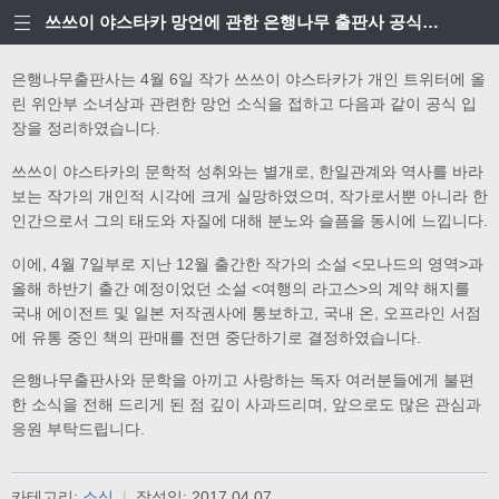
쓰쓰이 야스타카 망언에 관한 은행나무 출판사 공식입장
은행나무출판사는 4월 6일 작가 쓰쓰이 야스타카가 개인 트위터에 올
린 위안부 소녀상과 관련한 망언 소식을 접하고 다음과 같이 공식 입
장을 정리하였습니다.
쓰쓰이 야스타카의 문학적 성취와는 별개로, 한일관계와 역사를 바라
보는 작가의 개인적 시각에 크게 실망하였으며, 작가로서뿐 아니라 한
인간으로서 그의 태도와 자질에 대해 분노와 슬픔을 동시에 느낍니다.
이에, 4월 7일부로 지난 12월 출간한 작가의 소설 <모나드의 영역>과
올해 하반기 출간 예정이었던 소설 <여행의 라고스>의 계약 해지를
국내 에이전트 및 일본 저작권사에 통보하고, 국내 온, 오프라인 서점
에 유통 중인 책의 판매를 전면 중단하기로 결정하였습니다.
은행나무출판사와 문학을 아끼고 사랑하는 독자 여러분들에게 불편
한 소식을 전해 드리게 된 점 깊이 사과드리며, 앞으로도 많은 관심과
응원 부탁드립니다.
카테고리:
소식
|
작성일:
2017.04.07