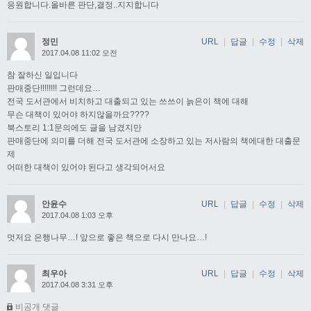
응원합니다.올바른 판단,결정..지지합니다
정민
URL
|
답글
|
수정
|
삭제
2017.04.08 11:02 오전
참 잘하신 일입니다
판매중단!!!!!!!! 그런데요…
전국 도서관에서 비치하고 대출되고 있는 쓰쓰이 늙은이 책에 대해
무슨 대책이 있어야 하지않을까요????
북스토리 1:1문의에도 글을 남겼지만
판매중단에 의미를 더해 전국 도서관에 소장하고 있는 저사람의 책에대한 대출문
제
어떠한 대책이 있어야 된다고 생각되어서요
안윤수
URL
|
답글
|
수정
|
삭제
2017.04.08 1:03 오후
멋저요 은행나무…! 앞으로 좋은 책으로 다시 만나요…!
최우아
URL
|
답글
|
수정
|
삭제
2017.04.08 3:31 오후
비공개 댓글