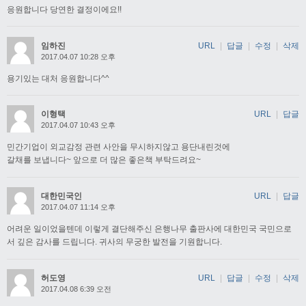
응원합니다 당연한 결정이에요!!
임하진
URL
|
답글
|
수정
|
삭제
2017.04.07 10:28 오후
용기있는 대처 응원합니다^^
이형택
URL
|
답글
2017.04.07 10:43 오후
민간기업이 외교감정 관련 사안을 무시하지않고 용단내린것에
갈채를 보냅니다~ 앞으로 더 많은 좋은책 부탁드려요~
대한민국인
URL
|
답글
2017.04.07 11:14 오후
어려운 일이었을텐데 이렇게 결단해주신 은행나무 출판사에 대한민국 국민으로
서 깊은 감사를 드립니다. 귀사의 무궁한 발전을 기원합니다.
허도영
URL
|
답글
|
수정
|
삭제
2017.04.08 6:39 오전