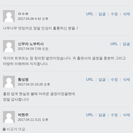
ㅁㅇㄹ
URL
|
답글
|
수정
|
삭제
2017.04.08 4:42 오후
너무너무 멋있어요 정말 인성이 훌륭하신 분들..!
신무라 노부히사
URL
|
답글
2017.04.09 7:09 오전
작가의 트위트는 참 창피한 발언이었습니다. 귀 출판사의 결정을 충분히 그리고
마땅히 이해하며 지지합니다.
황성원
URL
|
답글
|
수정
|
삭제
2017.04.10 10:28 오후
출판 업계 현실로 볼때 어려운 결정이었을텐데
정말 감사합니다
박현주
URL
|
답글
|
수정
|
삭제
2017.04.11 3:21 오후
비공개 댓글