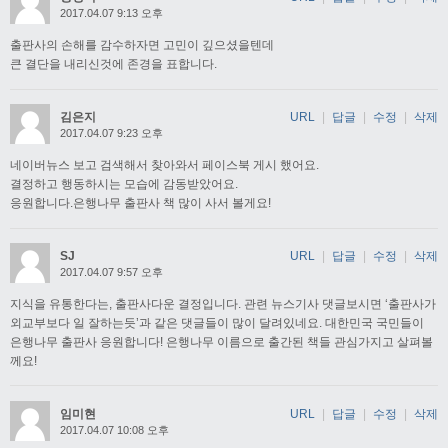
2017.04.07 9:13 오후
출판사의 손해를 감수하자면 고민이 깊으셨을텐데
큰 결단을 내리신것에 존경을 표합니다.
김은지
URL
|
답글
|
수정
|
삭제
2017.04.07 9:23 오후
네이버뉴스 보고 검색해서 찾아와서 페이스북 게시 했어요.
결정하고 행동하시는 모습에 감동받았어요.
응원합니다.은행나무 출판사 책 많이 사서 볼게요!
SJ
URL
|
답글
|
수정
|
삭제
2017.04.07 9:57 오후
지식을 유통한다는, 출판사다운 결정입니다. 관련 뉴스기사 댓글보시면 ‘출판사가
외교부보다 일 잘하는듯’과 같은 댓글들이 많이 달려있네요. 대한민국 국민들이
은행나무 출판사 응원합니다! 은행나무 이름으로 출간된 책들 관심가지고 살펴볼
께요!
임미현
URL
|
답글
|
수정
|
삭제
2017.04.07 10:08 오후