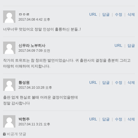
ㅁㅇㄹ
URL
|
답글
|
수정
|
삭제
2017.04.08 4:42 오후
너무너무 멋있어요 정말 인성이 훌륭하신 분들..!
신무라 노부히사
URL
|
답글
2017.04.09 7:09 오전
작가의 트위트는 참 창피한 발언이었습니다. 귀 출판사의 결정을 충분히 그리고
마땅히 이해하며 지지합니다.
황성원
URL
|
답글
|
수정
|
삭제
2017.04.10 10:28 오후
출판 업계 현실로 볼때 어려운 결정이었을텐데
정말 감사합니다
박현주
URL
|
답글
|
수정
|
삭제
2017.04.11 3:21 오후
비공개 댓글