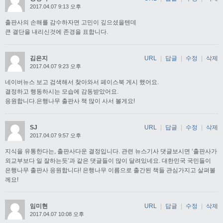
2017.04.07 9:13 오후
출판사의 손해를 감수하자면 고민이 깊으셨을텐데
큰 결단을 내리신것에 존경을 표합니다.
김은지
URL
|
답글
|
수정
|
삭제
2017.04.07 9:23 오후
네이버뉴스 보고 검색해서 찾아와서 페이스북 게시 했어요.
결정하고 행동하시는 모습에 감동받았어요.
응원합니다.은행나무 출판사 책 많이 사서 볼게요!
SJ
URL
|
답글
|
수정
|
삭제
2017.04.07 9:57 오후
지식을 유통한다는, 출판사다운 결정입니다. 관련 뉴스기사 댓글보시면 ‘출판사가
외교부보다 일 잘하는듯’과 같은 댓글들이 많이 달려있네요. 대한민국 국민들이
은행나무 출판사 응원합니다! 은행나무 이름으로 출간된 책들 관심가지고 살펴볼
께요!
임미현
URL
|
답글
|
수정
|
삭제
2017.04.07 10:08 오후