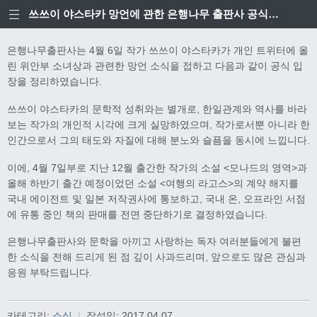
쓰쓰이 야스타카 망언에 관한 은행나무 출판사 공식입장
은행나무출판사는 4월 6일 작가 쓰쓰이 야스타카가 개인 트위터에 올
린 위안부 소녀상과 관련한 망언 소식을 접하고 다음과 같이 공식 입
장을 정리하였습니다.
쓰쓰이 야스타카의 문학적 성취와는 별개로, 한일관계와 역사를 바라
보는 작가의 개인적 시각에 크게 실망하였으며, 작가로서뿐 아니라 한
인간으로서 그의 태도와 자질에 대해 분노와 슬픔을 동시에 느낍니다.
이에, 4월 7일부로 지난 12월 출간한 작가의 소설 <모나드의 영역>과
올해 하반기 출간 예정이었던 소설 <여행의 라고스>의 계약 해지를
국내 에이전트 및 일본 저작권사에 통보하고, 국내 온, 오프라인 서점
에 유통 중인 책의 판매를 전면 중단하기로 결정하였습니다.
은행나무출판사와 문학을 아끼고 사랑하는 독자 여러분들에게 불편
한 소식을 전해 드리게 된 점 깊이 사과드리며, 앞으로도 많은 관심과
응원 부탁드립니다.
카테고리:
소식
|
작성일:
2017.04.07