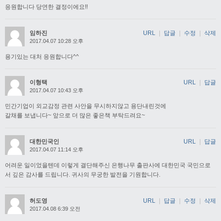
응원합니다 당연한 결정이에요!!
임하진
URL
|
답글
|
수정
|
삭제
2017.04.07 10:28 오후
용기있는 대처 응원합니다^^
이형택
URL
|
답글
2017.04.07 10:43 오후
민간기업이 외교감정 관련 사안을 무시하지않고 용단내린것에
갈채를 보냅니다~ 앞으로 더 많은 좋은책 부탁드려요~
대한민국인
URL
|
답글
2017.04.07 11:14 오후
어려운 일이었을텐데 이렇게 결단해주신 은행나무 출판사에 대한민국 국민으로
서 깊은 감사를 드립니다. 귀사의 무궁한 발전을 기원합니다.
허도영
URL
|
답글
|
수정
|
삭제
2017.04.08 6:39 오전