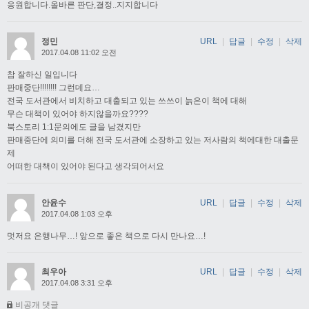
응원합니다.올바른 판단,결정..지지합니다
정민
URL
|
답글
|
수정
|
삭제
2017.04.08 11:02 오전
참 잘하신 일입니다
판매중단!!!!!!!! 그런데요…
전국 도서관에서 비치하고 대출되고 있는 쓰쓰이 늙은이 책에 대해
무슨 대책이 있어야 하지않을까요????
북스토리 1:1문의에도 글을 남겼지만
판매중단에 의미를 더해 전국 도서관에 소장하고 있는 저사람의 책에대한 대출문
제
어떠한 대책이 있어야 된다고 생각되어서요
안윤수
URL
|
답글
|
수정
|
삭제
2017.04.08 1:03 오후
멋저요 은행나무…! 앞으로 좋은 책으로 다시 만나요…!
최우아
URL
|
답글
|
수정
|
삭제
2017.04.08 3:31 오후
비공개 댓글