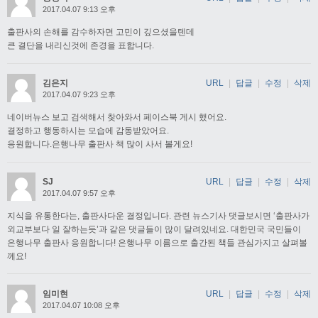
2017.04.07 9:13 오후
출판사의 손해를 감수하자면 고민이 깊으셨을텐데
큰 결단을 내리신것에 존경을 표합니다.
김은지
URL
|
답글
|
수정
|
삭제
2017.04.07 9:23 오후
네이버뉴스 보고 검색해서 찾아와서 페이스북 게시 했어요.
결정하고 행동하시는 모습에 감동받았어요.
응원합니다.은행나무 출판사 책 많이 사서 볼게요!
SJ
URL
|
답글
|
수정
|
삭제
2017.04.07 9:57 오후
지식을 유통한다는, 출판사다운 결정입니다. 관련 뉴스기사 댓글보시면 ‘출판사가
외교부보다 일 잘하는듯’과 같은 댓글들이 많이 달려있네요. 대한민국 국민들이
은행나무 출판사 응원합니다! 은행나무 이름으로 출간된 책들 관심가지고 살펴볼
께요!
임미현
URL
|
답글
|
수정
|
삭제
2017.04.07 10:08 오후