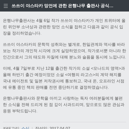
쓰쓰이 야스타카 망언에 관한 은행나무 출판사 공식입장
은행나무출판사는 4월 6일 작가 쓰쓰이 야스타카가 개인 트위터에 올
린 위안부 소녀상과 관련한 망언 소식을 접하고 다음과 같이 공식 입
장을 정리하였습니다.
쓰쓰이 야스타카의 문학적 성취와는 별개로, 한일관계와 역사를 바라
보는 작가의 개인적 시각에 크게 실망하였으며, 작가로서뿐 아니라 한
인간으로서 그의 태도와 자질에 대해 분노와 슬픔을 동시에 느낍니다.
이에, 4월 7일부로 지난 12월 출간한 작가의 소설 <모나드의 영역>과
올해 하반기 출간 예정이었던 소설 <여행의 라고스>의 계약 해지를
국내 에이전트 및 일본 저작권사에 통보하고, 국내 온, 오프라인 서점
에 유통 중인 책의 판매를 전면 중단하기로 결정하였습니다.
은행나무출판사와 문학을 아끼고 사랑하는 독자 여러분들에게 불편
한 소식을 전해 드리게 된 점 깊이 사과드리며, 앞으로도 많은 관심과
응원 부탁드립니다.
카테고리:
소식
|
작성일:
2017.04.07