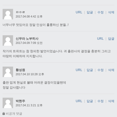
ㅁㅇㄹ
URL
|
답글
|
수정
|
삭제
2017.04.08 4:42 오후
너무너무 멋있어요 정말 인성이 훌륭하신 분들..!
신무라 노부히사
URL
|
답글
2017.04.09 7:09 오전
작가의 트위트는 참 창피한 발언이었습니다. 귀 출판사의 결정을 충분히 그리고
마땅히 이해하며 지지합니다.
황성원
URL
|
답글
|
수정
|
삭제
2017.04.10 10:28 오후
출판 업계 현실로 볼때 어려운 결정이었을텐데
정말 감사합니다
박현주
URL
|
답글
|
수정
|
삭제
2017.04.11 3:21 오후
비공개 댓글