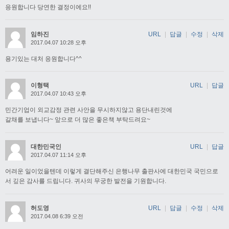
응원합니다 당연한 결정이에요!!
임하진
URL
|
답글
|
수정
|
삭제
2017.04.07 10:28 오후
용기있는 대처 응원합니다^^
이형택
URL
|
답글
2017.04.07 10:43 오후
민간기업이 외교감정 관련 사안을 무시하지않고 용단내린것에
갈채를 보냅니다~ 앞으로 더 많은 좋은책 부탁드려요~
대한민국인
URL
|
답글
2017.04.07 11:14 오후
어려운 일이었을텐데 이렇게 결단해주신 은행나무 출판사에 대한민국 국민으로
서 깊은 감사를 드립니다. 귀사의 무궁한 발전을 기원합니다.
허도영
URL
|
답글
|
수정
|
삭제
2017.04.08 6:39 오전