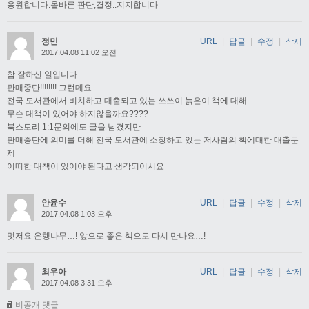
응원합니다.올바른 판단,결정..지지합니다
정민
URL
|
답글
|
수정
|
삭제
2017.04.08 11:02 오전
참 잘하신 일입니다
판매중단!!!!!!!! 그런데요…
전국 도서관에서 비치하고 대출되고 있는 쓰쓰이 늙은이 책에 대해
무슨 대책이 있어야 하지않을까요????
북스토리 1:1문의에도 글을 남겼지만
판매중단에 의미를 더해 전국 도서관에 소장하고 있는 저사람의 책에대한 대출문
제
어떠한 대책이 있어야 된다고 생각되어서요
안윤수
URL
|
답글
|
수정
|
삭제
2017.04.08 1:03 오후
멋저요 은행나무…! 앞으로 좋은 책으로 다시 만나요…!
최우아
URL
|
답글
|
수정
|
삭제
2017.04.08 3:31 오후
비공개 댓글