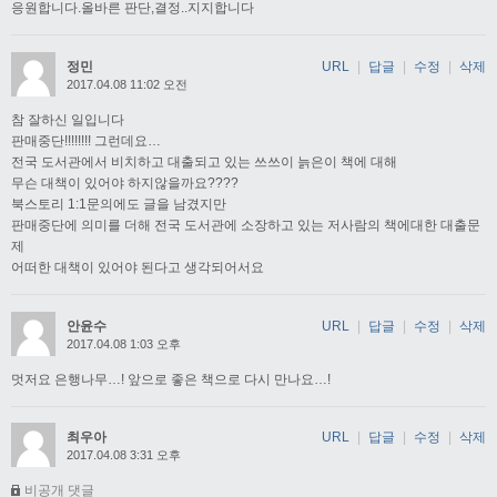
응원합니다.올바른 판단,결정..지지합니다
정민
URL
|
답글
|
수정
|
삭제
2017.04.08 11:02 오전
참 잘하신 일입니다
판매중단!!!!!!!! 그런데요…
전국 도서관에서 비치하고 대출되고 있는 쓰쓰이 늙은이 책에 대해
무슨 대책이 있어야 하지않을까요????
북스토리 1:1문의에도 글을 남겼지만
판매중단에 의미를 더해 전국 도서관에 소장하고 있는 저사람의 책에대한 대출문
제
어떠한 대책이 있어야 된다고 생각되어서요
안윤수
URL
|
답글
|
수정
|
삭제
2017.04.08 1:03 오후
멋저요 은행나무…! 앞으로 좋은 책으로 다시 만나요…!
최우아
URL
|
답글
|
수정
|
삭제
2017.04.08 3:31 오후
비공개 댓글