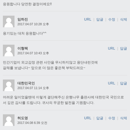
응원합니다 당연한 결정이에요!!
임하진
URL
|
답글
|
수정
|
삭제
2017.04.07 10:28 오후
용기있는 대처 응원합니다^^
이형택
URL
|
답글
2017.04.07 10:43 오후
민간기업이 외교감정 관련 사안을 무시하지않고 용단내린것에
갈채를 보냅니다~ 앞으로 더 많은 좋은책 부탁드려요~
대한민국인
URL
|
답글
2017.04.07 11:14 오후
어려운 일이었을텐데 이렇게 결단해주신 은행나무 출판사에 대한민국 국민으로
서 깊은 감사를 드립니다. 귀사의 무궁한 발전을 기원합니다.
허도영
URL
|
답글
|
수정
|
삭제
2017.04.08 6:39 오전