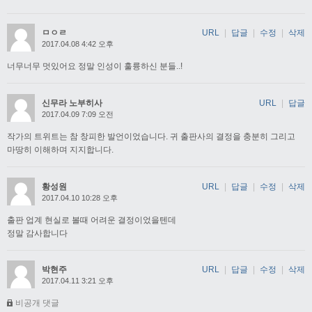
ㅁㅇㄹ
URL
|
답글
|
수정
|
삭제
2017.04.08 4:42 오후
너무너무 멋있어요 정말 인성이 훌륭하신 분들..!
신무라 노부히사
URL
|
답글
2017.04.09 7:09 오전
작가의 트위트는 참 창피한 발언이었습니다. 귀 출판사의 결정을 충분히 그리고
마땅히 이해하며 지지합니다.
황성원
URL
|
답글
|
수정
|
삭제
2017.04.10 10:28 오후
출판 업계 현실로 볼때 어려운 결정이었을텐데
정말 감사합니다
박현주
URL
|
답글
|
수정
|
삭제
2017.04.11 3:21 오후
비공개 댓글