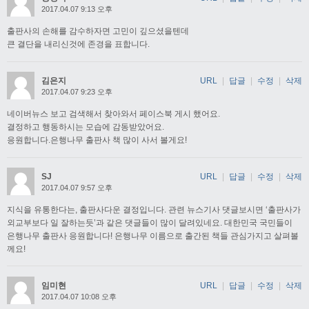
2017.04.07 9:13 오후
출판사의 손해를 감수하자면 고민이 깊으셨을텐데
큰 결단을 내리신것에 존경을 표합니다.
김은지
URL
|
답글
|
수정
|
삭제
2017.04.07 9:23 오후
네이버뉴스 보고 검색해서 찾아와서 페이스북 게시 했어요.
결정하고 행동하시는 모습에 감동받았어요.
응원합니다.은행나무 출판사 책 많이 사서 볼게요!
SJ
URL
|
답글
|
수정
|
삭제
2017.04.07 9:57 오후
지식을 유통한다는, 출판사다운 결정입니다. 관련 뉴스기사 댓글보시면 ‘출판사가
외교부보다 일 잘하는듯’과 같은 댓글들이 많이 달려있네요. 대한민국 국민들이
은행나무 출판사 응원합니다! 은행나무 이름으로 출간된 책들 관심가지고 살펴볼
께요!
임미현
URL
|
답글
|
수정
|
삭제
2017.04.07 10:08 오후