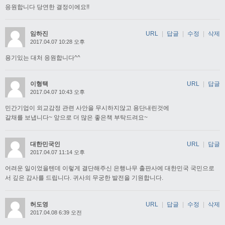
응원합니다 당연한 결정이에요!!
임하진
URL
|
답글
|
수정
|
삭제
2017.04.07 10:28 오후
용기있는 대처 응원합니다^^
이형택
URL
|
답글
2017.04.07 10:43 오후
민간기업이 외교감정 관련 사안을 무시하지않고 용단내린것에
갈채를 보냅니다~ 앞으로 더 많은 좋은책 부탁드려요~
대한민국인
URL
|
답글
2017.04.07 11:14 오후
어려운 일이었을텐데 이렇게 결단해주신 은행나무 출판사에 대한민국 국민으로
서 깊은 감사를 드립니다. 귀사의 무궁한 발전을 기원합니다.
허도영
URL
|
답글
|
수정
|
삭제
2017.04.08 6:39 오전