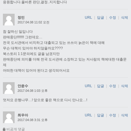
응원합니다.올바른 판단,결정..지지합니다
정민
URL
|
답글
|
수정
|
삭제
2017.04.08 11:02 오전
참 잘하신 일입니다
판매중단!!!!!!!! 그런데요…
전국 도서관에서 비치하고 대출되고 있는 쓰쓰이 늙은이 책에 대해
무슨 대책이 있어야 하지않을까요????
북스토리 1:1문의에도 글을 남겼지만
판매중단에 의미를 더해 전국 도서관에 소장하고 있는 저사람의 책에대한 대출문
제
어떠한 대책이 있어야 된다고 생각되어서요
안윤수
URL
|
답글
|
수정
|
삭제
2017.04.08 1:03 오후
멋저요 은행나무…! 앞으로 좋은 책으로 다시 만나요…!
최우아
URL
|
답글
|
수정
|
삭제
2017.04.08 3:31 오후
비공개 댓글