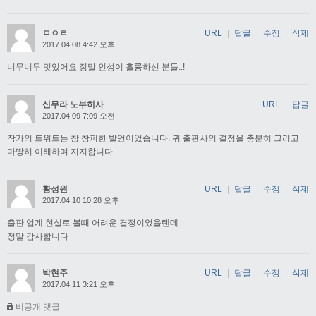
ㅁㅇㄹ
URL
|
답글
|
수정
|
삭제
2017.04.08 4:42 오후
너무너무 멋있어요 정말 인성이 훌륭하신 분들..!
신무라 노부히사
URL
|
답글
2017.04.09 7:09 오전
작가의 트위트는 참 창피한 발언이었습니다. 귀 출판사의 결정을 충분히 그리고
마땅히 이해하며 지지합니다.
황성원
URL
|
답글
|
수정
|
삭제
2017.04.10 10:28 오후
출판 업계 현실로 볼때 어려운 결정이었을텐데
정말 감사합니다
박현주
URL
|
답글
|
수정
|
삭제
2017.04.11 3:21 오후
비공개 댓글