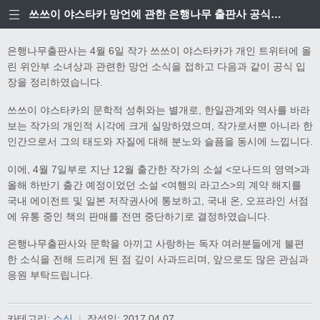
쓰쓰이 야스타카 망언에 관한 은행나무 출판사 공식입장
은행나무출판사는 4월 6일 작가 쓰쓰이 야스타카가 개인 트위터에 올
린 위안부 소녀상과 관련한 망언 소식을 접하고 다음과 같이 공식 입
장을 정리하였습니다.
쓰쓰이 야스타카의 문학적 성취와는 별개로, 한일관계와 역사를 바라
보는 작가의 개인적 시각에 크게 실망하였으며, 작가로서뿐 아니라 한
인간으로서 그의 태도와 자질에 대해 분노와 슬픔을 동시에 느낍니다.
이에, 4월 7일부로 지난 12월 출간한 작가의 소설 <모나드의 영역>과
올해 하반기 출간 예정이었던 소설 <여행의 라고스>의 계약 해지를
국내 에이전트 및 일본 저작권사에 통보하고, 국내 온, 오프라인 서점
에 유통 중인 책의 판매를 전면 중단하기로 결정하였습니다.
은행나무출판사와 문학을 아끼고 사랑하는 독자 여러분들에게 불편
한 소식을 전해 드리게 된 점 깊이 사과드리며, 앞으로도 많은 관심과
응원 부탁드립니다.
카테고리:
소식
|
작성일:
2017.04.07