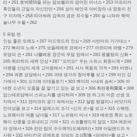
리 • 251 호박琥珀을 파는 암보쎌리의 검어진 비너스 • 253 아프리카
흑인들의 근일의 자신만만 • 256 상아 해안국 아비장의 내 깜둥이 친
구 아자메 • 258 띠아싸레 감옥의 검은 죄수들 • 260 술 나와라 뚝딱,
술나무 수풀 • 262
5 유럽 편
인심 좋은 또레도 • 267 마드릿드의 인상 • 269 서반아의 가가대소 •
272 빠리의 노래 • 275 보들레에르 묘에서 • 277 까르띠에 라뗑 • 279
로댕의 손 • 281 나뽈레옹 장군의 무덤 앞에서 • 283 몽블랑의 신화 •
285 취리히의 새벽 인상 • 287 “꼬끼오!” 우는 스위스 회중시계 • 289
아펜젤 산상의 세계 고아원에서 • 291 서서 목동의 각적 • 293 비엔나
• 294 쾨른 성당에서 • 296 괴테 생가의 청마루를 보고 • 299 라인 강
가에서 • 301 도이체 이데올로기 • 303 백이의 사내의 솜씨 • 305 마
네켄 소년이 오줌을 잘 깔기고 있는 걸 보고 • 306 화란풍和蘭風 • 308
암스테르담에서 스피노자를 생각하며 • 309 덴 하그의 이준 선생 묘
지에서 • 311 덴마크의 공기 속에서는 • 312 달밤 랑겔리니 바닷가의
인어상을 보고 • 314 밀레스의 조각 <신의 손>을 보고 • 315 스웨덴,
노르웨이의 여름 남녀들 • 317 노르웨이 미녀 • 319 베르겐 쪽의 노르
웨이 산중을 오르내리고 가며 • 321 스코틀랜드의 담요 • 324 에든버
러 성에서 • 326 런던 탑의 수수께끼(오페레타) • 328 아일랜드의 두
사랑 • 332 바티칸궁 피에트로 성당의 조상彫像 <피에타>를 보고 •