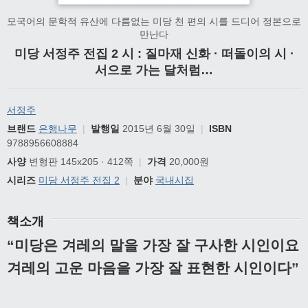
모국어의 문학적 유산에 다름없는 미당 천 편의 시를 드디어 정본으로
만난다
미당 서정주 전집 2 시 : 질마재 신화 · 떠돌이의 시 ·
서으로 가는 달처럼…
서정주
브랜드
은행나무
|
발행일
2015년 6월 30일
|
ISBN
9788956608884
사양
변형판 145x205 · 412쪽
|
가격
20,000원
시리즈
미당 서정주 전집 2
|
분야
국내시집
책소개
“
미당은 겨레의 말을 가장 잘 구사한 시인이요
겨레의 고운 마음을 가장 잘 표현한 시인이다
”