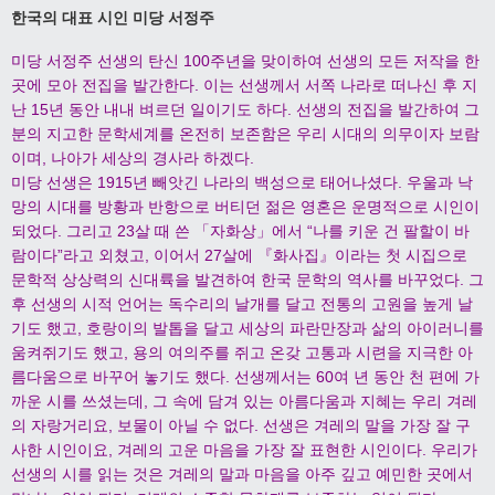
한국의 대표 시인 미당 서정주
미당 서정주 선생의 탄신 100주년을 맞이하여 선생의 모든 저작을 한
곳에 모아 전집을 발간한다. 이는 선생께서 서쪽 나라로 떠나신 후 지
난 15년 동안 내내 벼르던 일이기도 하다. 선생의 전집을 발간하여 그
분의 지고한 문학세계를 온전히 보존함은 우리 시대의 의무이자 보람
이며, 나아가 세상의 경사라 하겠다.
미당 선생은 1915년 빼앗긴 나라의 백성으로 태어나셨다. 우울과 낙
망의 시대를 방황과 반항으로 버티던 젊은 영혼은 운명적으로 시인이
되었다. 그리고 23살 때 쓴 「자화상」에서 “나를 키운 건 팔할이 바
람이다”라고 외쳤고, 이어서 27살에 『화사집』이라는 첫 시집으로
문학적 상상력의 신대륙을 발견하여 한국 문학의 역사를 바꾸었다. 그
후 선생의 시적 언어는 독수리의 날개를 달고 전통의 고원을 높게 날
기도 했고, 호랑이의 발톱을 달고 세상의 파란만장과 삶의 아이러니를
움켜쥐기도 했고, 용의 여의주를 쥐고 온갖 고통과 시련을 지극한 아
름다움으로 바꾸어 놓기도 했다. 선생께서는 60여 년 동안 천 편에 가
까운 시를 쓰셨는데, 그 속에 담겨 있는 아름다움과 지혜는 우리 겨레
의 자랑거리요, 보물이 아닐 수 없다. 선생은 겨레의 말을 가장 잘 구
사한 시인이요, 겨레의 고운 마음을 가장 잘 표현한 시인이다. 우리가
선생의 시를 읽는 것은 겨레의 말과 마음을 아주 깊고 예민한 곳에서