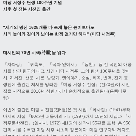
미당 서정주 탄생
100
주년 기념
사후 첫 정본 시전집 출간
“
세계의 명산
1628
개를 다 포개 놓은 높이보다도
시의 높이와 깊이와 넓이는 한정 없기만 하다
”
(
미당 서정주
)
대시인의
70
년 시력
(
詩歷
)
을 읽다
「자화상」 「귀촉도」 「국화 옆에서」 「동천」 등 전 국민의 애송
시를 남긴 한국의 대표 시인 미당 서정주. 그의 탄생 100주년을 맞아
시, 자서전, 산문, 시론, 방랑기, 옛이야기, 소설, 희곡, 번역, 전기 등
생전에 출간된 저서를 망라한 『미당 서정주 전집』(전20권)이 시전
집을 시작으로 2016년 상반기까지 순차적으로 출간된다(은행나무
刊).
이번에 출간된 미당 시전집(전5권)은 첫 시집 『화사집』(1941)부터
마지막 시집 『80소년 떠돌이의 시』(1997)까지 15권의 시집과 『서
정주문학전집』(일지사, 1972) 제1권의 신작시 55편을 포함, 총 950
편의 시를 수록한 미당 사후 최초의 정본이다. 미당 연구자와 제자로