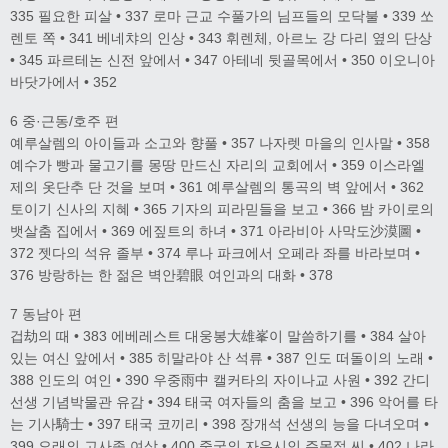
335 필요한 피살 • 337 로마 근교 수풀가의 님프들의 모닥불 • 339 쏘
렌토 쪽 • 341 베네챠의 인상 • 343 휘렌체, 아르노 강 다리 옆의 단상
• 345 파르테논 신전 앞에서 • 347 아테네 뒷골목에서 • 350 이오니아
바닷가에서 • 352
6 중·근동/호주 편
예루살렘의 아이들과 소고와 향풀 • 357 나자렛 마을의 인사말 • 358
예수가 빵과 물고기를 몽땅 만드신 자리의 교회에서 • 359 이스라엘
제의 옷단추 단 것을 보며 • 361 예루살렘의 통곡의 벽 앞에서 • 362
토이기 신사의 지혜 • 365 기자의 피라믿들을 보고 • 366 밤 카이로의
뱃살춤 집에서 • 369 에짚트의 하녀 • 371 아라비아 사막도沙漠圖 •
372 젯다의 석유 졸부 • 374 루나 파크에서 오페라 좌를 바라보며 •
376 방랑하는 한 젊은 벽안碧眼 여인과의 대화 • 378
7 동남아 편
겁劫의 때 • 383 에베레스트 대웅봉大雄峯이 말씀하기를 • 384 살아
있는 여신 앞에서 • 385 히말라야 산 석류 • 387 인도 떠돌이의 노래 •
388 인도의 여인 • 390 우중雨中 캘커타의 자이나교 사원 • 392 간디
선생 기념박물관 유감 • 394 태국 여자들의 춤을 보고 • 396 악어를 타
는 기사騎士 • 397 태국 코끼리 • 398 장개석 선생의 능을 다녀오며 •
399 오래의 고사족 여상 • 400 중국의 자유시인 주몽접 씨 • 402 나라