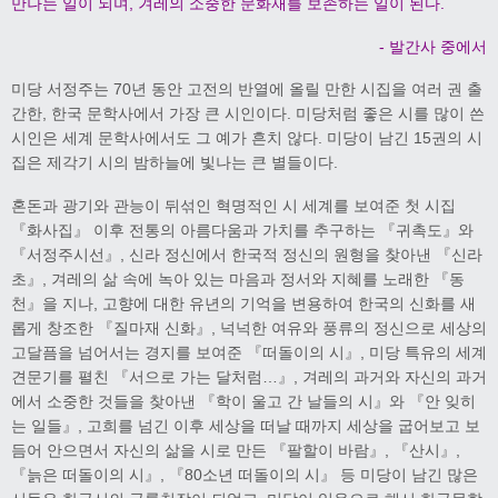
만나는 일이 되며, 겨레의 소중한 문화재를 보존하는 일이 된다.
- 발간사 중에서
미당 서정주는 70년 동안 고전의 반열에 올릴 만한 시집을 여러 권 출
간한, 한국 문학사에서 가장 큰 시인이다. 미당처럼 좋은 시를 많이 쓴
시인은 세계 문학사에서도 그 예가 흔치 않다. 미당이 남긴 15권의 시
집은 제각기 시의 밤하늘에 빛나는 큰 별들이다.
혼돈과 광기와 관능이 뒤섞인 혁명적인 시 세계를 보여준 첫 시집
『화사집』 이후 전통의 아름다움과 가치를 추구하는 『귀촉도』와
『서정주시선』, 신라 정신에서 한국적 정신의 원형을 찾아낸 『신라
초』, 겨레의 삶 속에 녹아 있는 마음과 정서와 지혜를 노래한 『동
천』을 지나, 고향에 대한 유년의 기억을 변용하여 한국의 신화를 새
롭게 창조한 『질마재 신화』, 넉넉한 여유와 풍류의 정신으로 세상의
고달픔을 넘어서는 경지를 보여준 『떠돌이의 시』, 미당 특유의 세계
견문기를 펼친 『서으로 가는 달처럼…』, 겨레의 과거와 자신의 과거
에서 소중한 것들을 찾아낸 『학이 울고 간 날들의 시』와 『안 잊히
는 일들』, 고희를 넘긴 이후 세상을 떠날 때까지 세상을 굽어보고 보
듬어 안으면서 자신의 삶을 시로 만든 『팔할이 바람』, 『산시』,
『늙은 떠돌이의 시』, 『80소년 떠돌이의 시』 등 미당이 남긴 많은