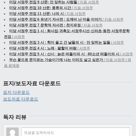
미당 서정주 전집 9 산문: 안 잊히는 사람들
/ 지음 서정주
미당 서정주 전집 10 산문: 풍류의 시간
/ 지음 서정주
미당 서정주 전집 11 산문: 나의 시
/ 지음 서정주
미당 서정주 전집 6 유년기 자서전 : 도깨비 난 마을 이야기
/ 지음 서정주
미당 서정주 전집 7 문학적 자서전 : 천지유정
/ 지음 서정주
미당 서정주 전집 1 시 : 화사집·귀촉도·서정주시선·신라초·동천·서정주문학
전집
/ 서정주
미당 서정주 전집 3 시 : 학이 울고 간 날들의 시 · 안 잊히는 일들
/ 서정주
미당 서정주 전집 4 시 : 노래 · 팔할이 바람
/ 서정주
미당 서정주 전집 5 시 : 산시 · 늙은 떠돌이의 시 · 80소년 떠돌이의 시
/ 서정주
무슨 꽃으로 문지르는 가슴이기에 나는 이리도 살고 싶은가
/ 지음 서정주 | 엮
음 윤재웅
표지/보도자료 다운로드
표지 다운로드
보도자료 다운로드
독자 리뷰