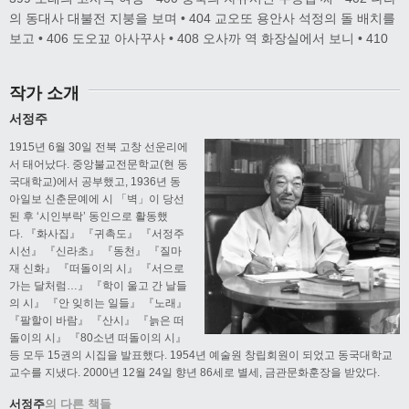
의 동대사 대불전 지붕을 보며 • 404 교오또 용안사 석정의 돌 배치를
보고 • 406 도오꾜 아사꾸사 • 408 오사까 역 화장실에서 보니 • 410
작가 소개
서정주
1915년 6월 30일 전북 고창 선운리에
서 태어났다. 중앙불교전문학교(현 동
국대학교)에서 공부했고, 1936년 동
아일보 신춘문예에 시 「벽」이 당선
된 후 ‘시인부락’ 동인으로 활동했
다. 『화사집』 『귀촉도』 『서정주
시선』 『신라초』 『동천』 『질마
재 신화』 『떠돌이의 시』 『서으로
가는 달처럼…』 『학이 울고 간 날들
의 시』 『안 잊히는 일들』 『노래』
『팔할이 바람』 『산시』 『늙은 떠
돌이의 시』 『80소년 떠돌이의 시』
등 모두 15권의 시집을 발표했다. 1954년 예술원 창립회원이 되었고 동국대학교
교수를 지냈다. 2000년 12월 24일 향년 86세로 별세, 금관문화훈장을 받았다.
서정주
의 다른 책들