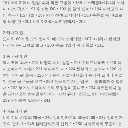
187 루이지애나 밀림 속의 외론 고양이 • 189 노스캐롤라이나의 노처
녀 미스 팍스 • 191 워싱턴 DC • 193 텐 달라 모어! • 194 시카고의 나
의 친구 미스 티클 • 197 링컨 선생 묘지에서 • 199 폭풍설 속 버팔로
행 비행 편 • 201 나이아가라 폭포 옆에서 • 202
2 캐나다 편
오타와 60리 링크의 엄마와 애기의 스케이팅 • 207 <거위가 황제인
나라>라는 그림을 보고 • 209 몬트리얼의 북극 풍설 • 211
3 중・남미 편
멕시코에 와서 • 215 태양과 처녀 심장 • 217 쿠에르나바카 • 219 멕
시코에서의 수혈 • 221 파나마의 시 • 224 싼부라스 섬에서 • 226 페
루의 당나귀 웃음 • 228 잉카문명 시절 여자들이 손가락 끝마다 끼었
던 순금 골무들을 보고 • 230 천국으로 가는 입구 — 발파라이소 항에
서 • 232 부에노스아이레스의 주정뱅이 꽃나무 • 234 아르헨티나 농
촌 근처 • 236 쌍파울루의 히피 시장 유감 • 238 모레나 여인송頌 •
239 쌈바춤에 말려서 • 241
4 아프리카 편
나이로비 시장의 매물 • 245 킬리만자로의 해돋이 때 • 247 킬리만자
로의 신화 1 • 248 킬리만자로의 신화 2 • 250 나이로비의 두견새 소