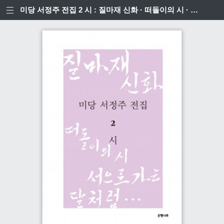
미당 서정주 전집 2 시 : 질마재 신화 · 떠돌이의 시 · 서으로 가는 달처럼…