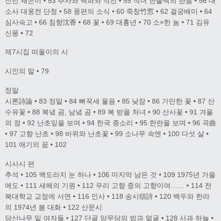
신선 재곤이 • 53 추사와 백파와 석전 • 55 석녀 한물댁의 한숨 • 56 내
소사 대웅전 단청 • 58 풍편의 소식 • 60 죽창竹窓 • 62 걸궁배미 • 64
심사숙고 • 66 침향沈香 • 68 꽃 • 69 대흉년 • 70 소×한 놈 • 71 김유
신풍 • 72
제7시집 떠돌이의 시
시인의 말 • 79
정말
시론詩論 • 83 정말 • 84 뻐꾹새 울음 • 85 낮잠 • 86 가만한 꽃 • 87 산
수유꽃 • 88 북녘 곰, 남녘 곰 • 89 복 받을 처녀 • 90 산사꽃 • 91 겨울
의 정 • 92 난초잎을 보며 • 94 한국 종소리 • 95 한란을 보며 • 96 곡曲
• 97 고향 난초 • 98 바위와 난초꽃 • 99 소나무 속엔 • 100 다섯 살 •
101 애기의 꿈 • 102
시사시 편
추석 • 105 백도라지 눈 하나 • 106 마지막 남은 것 • 109 1975년 가을
에도 • 111 새해의 기원 • 112 우리 고향 중의 고향이여…… • 114 전
북대학교 교정에 서면 • 116 인사 • 118 송시頌詩 • 120 백두와 한라
의 1974년 봄 대화 • 122 산문시
당산나무 밑 여자들 • 127 단골 암무당의 밥과 얼굴 • 128 사과 하늘 •