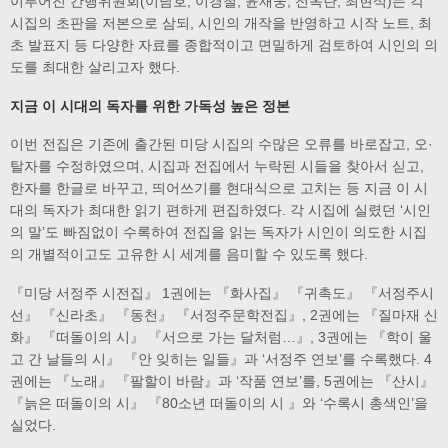
이루어진 간행위원회(이남호, 이경철, 윤재웅, 전옥란, 최현식)는 각
시집의 초판을 저본으로 삼되, 시인의 개작을 반영하고 시작 노트, 최
초 발표지 등 다양한 자료를 종합적이고 면밀하게 검토하여 시인의 의
도를 최대한 살리고자 했다.
지금 이 시대의 독자를 위한 가독성 높은 정본
이번 전집은 기존에 출간된 미당 시집의 수많은 오류를 바로잡고, 오·
탈자를 수정하였으며, 시집과 전집에서 누락된 시들을 찾아서 싣고,
한자를 한글로 바꾸고, 띄어쓰기를 현대식으로 고치는 등 지금 이 시
대의 독자가 최대한 읽기 편하게 편집하였다. 각 시집에 실렸던 ‘시인
의 말’도 빠짐없이 수록하여 전집을 읽는 독자가 시인이 의도한 시집
의 개별적이고도 고유한 시 세계를 음미할 수 있도록 했다.
『미당 서정주 시전집』 1권에는 『화사집』 『귀촉도』 『서정주시
선』 『신라초』 『동천』 『서정주문학전집』, 2권에는 『질마재 신
화』 『떠돌이의 시』 『서으로 가는 달처럼…』, 3권에는 『학이 울
고 간 날들의 시』 『안 잊히는 일들』과 ‘서정주 연보’를 수록했다. 4
권에는 『노래』 『팔할이 바람』과 ‘작품 연보’를, 5권에는 『산시』
『늙은 떠돌이의 시』 『80소년 떠돌이의 시 』와 ‘수록시 총색인’을
실었다.