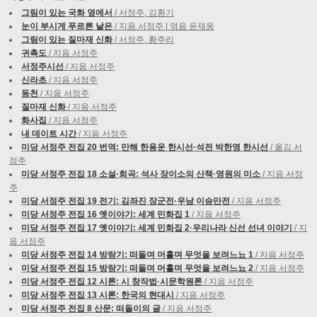
그림이 있는 국화 옆에서
/ 서정주, 김환기
눈이 부시게 푸르른 날은
/ 지음 서정주 | 엮음 윤재웅
그림이 있는 질마재 신화
/ 서정주, 황주리
귀촉도
/ 지음 서정주
서정주시선
/ 지음 서정주
신라초
/ 지음 서정주
동천
/ 지음 서정주
질마재 신화
/ 지음 서정주
화사집
/ 지음 서정주
내 데이트 시간
/ 지음 서정주
미당 서정주 전집 20 번역: 만해 한용운 한시선·석전 박한영 한시선
/ 옮김 서
정주
미당 서정주 전집 18 소설·희곡: 석사 장이소의 산책·영원의 미소
/ 지음 서정
주
미당 서정주 전집 19 전기: 김좌진 장군전·우남 이승만전
/ 지음 서정주
미당 서정주 전집 16 옛이야기: 세계 민화집 1
/ 지음 서정주
미당 서정주 전집 17 옛이야기: 세계 민화집 2·우리나라 신선 선녀 이야기
/ 지
음 서정주
미당 서정주 전집 14 방랑기: 떠돌며 머흘며 무엇을 보려느뇨 1
/ 지음 서정주
미당 서정주 전집 15 방랑기: 떠돌며 머흘며 무엇을 보려느뇨 2
/ 지음 서정주
미당 서정주 전집 12 시론: 시 창작법·시문학원론
/ 지음 서정주
미당 서정주 전집 13 시론: 한국의 현대시
/ 지음 서정주
미당 서정주 전집 8 산문: 떠돌이의 글
/ 지음 서정주