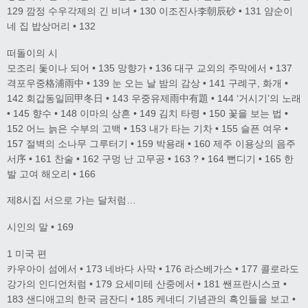
129 깜정 수우각제의 긴 비녀 • 130 이조진사李朝辰砂 • 131 얌순이
네 집 밥상머리 • 132
떠돌이의 시
모조리 돛이나 되어 • 135 망향가 • 136 대구 교외의 주막에서 • 137
격포우중格浦雨中 • 139 눈 오는 날 밤의 감상 • 141 구례구, 화개 •
142 회갑동일回甲冬日 • 143 우중유제雨中有題 • 144 ‘거시기’의 노래
• 145 향수 • 148 이마의 상흔 • 149 김치 타령 • 150 꽃을 보는 법 •
152 어느 늙은 수부의 고백 • 153 내가 타는 기차 • 155 슬픈 여우 •
157 절벽의 소나무 그루터기 • 159 박용래 • 160 제주 이용상의 음주
서序 • 161 찬술 • 162 구멍 난 고무공 • 163 ? • 164 뻔디기 • 165 한
발 고여 해오리 • 166
제8시집 서으로 가는 달처럼…
시인의 말 • 169
1 미국 편
카우아이 섬에서 • 173 네바다 사막 • 176 라스베가스 • 177 콜로라도
강가의 인디언처럼 • 179 요세미테 산중에서 • 181 쌘프란시스코 •
183 샌디애고의 한국 금잔디 • 185 케네디 기념관의 흑인들을 보고 •