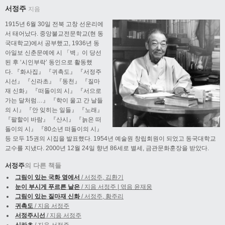
서정주
지음
1915년 6월 30일 전북 고창 선운리에
서 태어났다. 중앙불교전문학교(현 동
국대학교)에서 공부했고, 1936년 동
아일보 신춘문예에 시 「벽」이 당선
된 후 ‘시인부락’ 동인으로 활동했
다. 『화사집』 『귀촉도』 『서정주
시선』 『신라초』 『동천』 『질마
재 신화』 『떠돌이의 시』 『서으로
가는 달처럼…』 『학이 울고 간 날들
의 시』 『안 잊히는 일들』 『노래』
『팔할이 바람』 『산시』 『늙은 떠
돌이의 시』 『80소년 떠돌이의 시』
등 모두 15권의 시집을 발표했다. 1954년 예술원 창립회원이 되었고 동국대학교
교수를 지냈다. 2000년 12월 24일 향년 86세로 별세, 금관문화훈장을 받았다.
서정주
의 다른 책들
그림이 있는 국화 옆에서
/ 서정주, 김환기
눈이 부시게 푸르른 날은
/ 지음 서정주 | 엮음 윤재웅
그림이 있는 질마재 신화
/ 서정주, 황주리
귀촉도
/ 지음 서정주
서정주시선
/ 지음 서정주