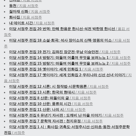
신라초
/ 지음 서정주
동천
/ 지음 서정주
질마재 신화
/ 지음 서정주
화사집
/ 지음 서정주
내 데이트 시간
/ 지음 서정주
미당 서정주 전집 20 번역: 만해 한용운 한시선·석전 박한영 한시선
/ 옮김 서
정주
미당 서정주 전집 18 소설·희곡: 석사 장이소의 산책·영원의 미소
/ 지음 서정
주
미당 서정주 전집 19 전기: 김좌진 장군전·우남 이승만전
/ 지음 서정주
미당 서정주 전집 14 방랑기: 떠돌며 머흘며 무엇을 보려느뇨 1
/ 지음 서정주
미당 서정주 전집 15 방랑기: 떠돌며 머흘며 무엇을 보려느뇨 2
/ 지음 서정주
미당 서정주 전집 16 옛이야기: 세계 민화집 1
/ 지음 서정주
미당 서정주 전집 17 옛이야기: 세계 민화집 2·우리나라 신선 선녀 이야기
/ 지
음 서정주
미당 서정주 전집 12 시론: 시 창작법·시문학원론
/ 지음 서정주
미당 서정주 전집 13 시론: 한국의 현대시
/ 지음 서정주
미당 서정주 전집 8 산문: 떠돌이의 글
/ 지음 서정주
미당 서정주 전집 10 산문: 풍류의 시간
/ 지음 서정주
미당 서정주 전집 11 산문: 나의 시
/ 지음 서정주
미당 서정주 전집 6 유년기 자서전 : 도깨비 난 마을 이야기
/ 지음 서정주
미당 서정주 전집 7 문학적 자서전 : 천지유정
/ 지음 서정주
미당 서정주 전집 1 시 : 화사집·귀촉도·서정주시선·신라초·동천·서정주문학
전집
/ 서정주