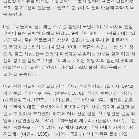
편집상의 오류를 바로잡고 종합적으로 분석 정리해 새롭게 편집하였
으며, 총 247편의 산문을 네 권으로 분류해 각 권의 내용에 따라 제목
을 붙였다.
8권 『떠돌이의 글』에는 스무 살 청년이 노년에 이르기까지의 인생
편력이 솔직 담백한 문체로 담겼고, 9권 『안 잊히는 사람들』에는 일
기와 편지, 주변 인물들과의 생생한 일화가 실려 우리 현대 문학의 내
면 풍경이 고스란히 드러나 있다. 10권 『풍류의 시간』에는 신라 정
신 및 불교 사상, 한국 전통의 아름다움을 알리는 산문을 실어 미당 정
신의 정수를 담았고, 11권 『나의 시』에는 미당 시의 정신적 뿌리와
단행본으로는 접할 수 없었던 다수의 자작시 해설, 후배들에게 주는
글 등을 수록했다.
미당 산문 전집의 저본으로 삼은 『서정주문학전집』(일지사, 1972)
과 산문집 『미당 수상록』(민음사, 1976), 『나의 문학, 나의 인생』
(세종출판공사, 1977), 『미당 산문』(『미당 수상록』 개정판, 민음
사, 1993) 외에도 1935년에서 2000년 사이에 신문, 잡지에 발표한 글
을 새로 찾아서 추가했다. 여기에 더해 산문 선집 『내 영원은 물빛 라
일락』(갑인출판사, 1977), 『하느님의 에누리』(문음사, 1977), 『한
송이 국화꽃을 피우기 위해』(민예사, 1980), 『육자배기 가락에 타는
진달래』(예전사, 1985), 『시인과 국화』(『내 영원은 물빛 라일