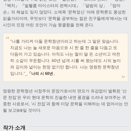
『백치』 『빌헬름 마이스터의 편력시대』 「달밤의 상」 『엄마
손』의 해설도 잊지 않았다. 소제목 ‘문학정신’ 아래 문학론도 풍성한
읽을거리이며, 무엇보다 ‘문학을 공부하는 젊은 친구들에게’에서는 대
시인의 진정 어린 조언이 가슴 뭉클함을 전해 온다.
“나를 가리켜 다들 문학청년이라고 하는데 그 말은 맞습니다.
지금도 나는 늘 새로운 마음으로 시 한 줄 한 줄을 다듬고 또
다듬어 가고 있습니다. 아직도 나는 철이 덜 든 소년이고 여전
히 소같이 우둔합니다. 60년 넘게 시를 써 왔는데도 시의 높이
와 깊이와 넓이는 한정 없기만 합니다. 나는 영원한 문학청년
입니다.”_
「나의 시 60년
」
영원한 문학청년 서정주의 문장가로서의 면모가 유감없이 발휘된 ‘산
문 전집’은 우리 현대 문학의 진솔한 내면 풍경을 드러내 보여주는 귀
중한 사료로서, ‘시 전집’과 함께 미당 문학을 이해하는 데 없어서는 안
될 보고
일 것이다.
寶庫
작가 소개