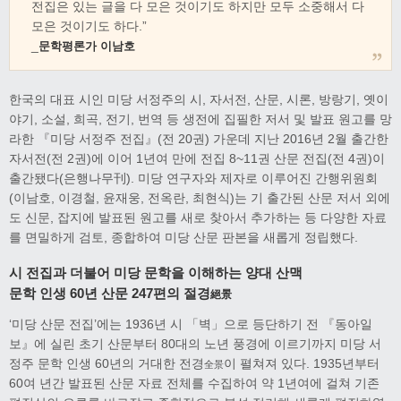
전집은 있는 글을 다 모은 것이기도 하지만 모두 소중해서 다
모은 것이기도 하다.”
_
문학평론가 이남호
한국의 대표 시인 미당 서정주의 시, 자서전, 산문, 시론, 방랑기, 옛이
야기, 소설, 희곡, 전기, 번역 등 생전에 집필한 저서 및 발표 원고를 망
라한 『미당 서정주 전집』(전 20권) 가운데 지난 2016년 2월 출간한
자서전(전 2권)에 이어 1년여 만에 전집 8~11권 산문 전집(전 4권)이
출간됐다(은행나무刊). 미당 연구자와 제자로 이루어진 간행위원회
(이남호, 이경철, 윤재웅, 전옥란, 최현식)는 기 출간된 산문 저서 외에
도 신문, 잡지에 발표된 원고를 새로 찾아서 추가하는 등 다양한 자료
를 면밀하게 검토, 종합하여 미당 산문 판본을 새롭게 정립했다.
시 전집과 더불어 미당 문학을 이해하는 양대 산맥
문학 인생 60년 산문 247편의 절경
絕景
‘미당 산문 전집’에는 1936년 시 「벽」으로 등단하기 전 『동아일
보』에 실린 초기 산문부터 80대의 노년 풍경에 이르기까지 미당 서
정주 문학 인생 60년의 거대한 전경
이 펼쳐져 있다. 1935년부터
全景
60여 년간 발표된 산문 자료 전체를 수집하여 약 1년여에 걸쳐 기존