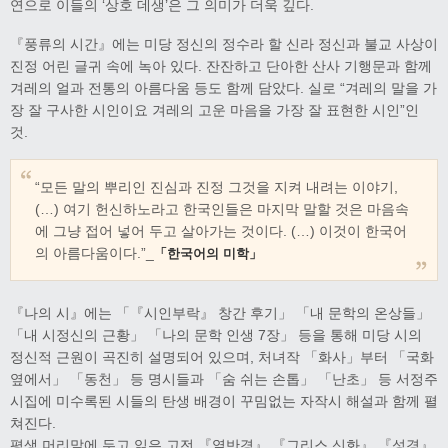
연으로 이들의 ‘상호 데생’은 그 의미가 더욱 깊다.
『풍류의 시간』에는 미당 정신의 정수라 할 신라 정신과 불교 사상이
진정 어린 글귀 속에 녹아 있다. 잔잔하고 단아한 산사 기행문과 함께
겨레의 얼과 전통의 아름다움 등도 함께 담았다. 실로 “겨레의 말을 가
장 잘 구사한 시인이요 겨레의 고운 마음을 가장 잘 표현한 시인”인
것.
“모든 말의 뿌리인 진심과 진정 그것을 지켜 내려는 이야기,
(…) 여기 헌신하노라고 한국인들은 마지막 말할 것은 마음속
에 그냥 접어 넣어 두고 살아가는 것이다. (…) 이것이 한국어
의 아름다움이다.”_
「한국어의 미학」
『나의 시』에는 「『시인부락』 창간 후기」 「내 문학의 온상들」
「내 시정신의 근황」 「나의 문학 인생 7장」 등을 통해 미당 시의
정신적 근원이 곡진히 설명되어 있으며, 처녀작 「화사」부터 「국화
옆에서」 「동천」 등 명시들과 「숨 쉬는 손톱」 「난초」 등 서정주
시집에 미수록된 시들의 탄생 배경이 꾸밈없는 자작시 해설과 함께 펼
쳐진다.
평생 머리맡에 두고 읽은 고전 『열반경』 『그리스 신화』 『성경』