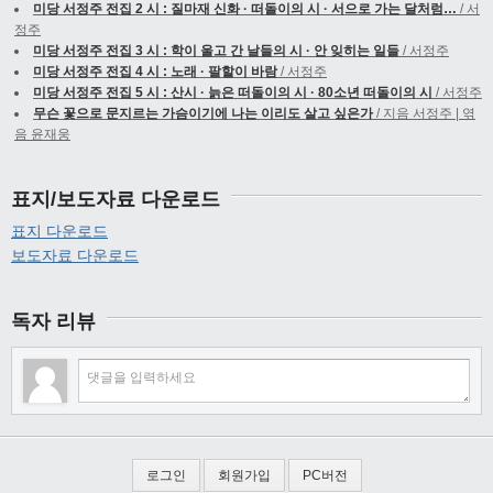
미당 서정주 전집 2 시 : 질마재 신화 · 떠돌이의 시 · 서으로 가는 달처럼…
/ 서
정주
미당 서정주 전집 3 시 : 학이 울고 간 날들의 시 · 안 잊히는 일들
/ 서정주
미당 서정주 전집 4 시 : 노래 · 팔할이 바람
/ 서정주
미당 서정주 전집 5 시 : 산시 · 늙은 떠돌이의 시 · 80소년 떠돌이의 시
/ 서정주
무슨 꽃으로 문지르는 가슴이기에 나는 이리도 살고 싶은가
/ 지음 서정주 | 엮
음 윤재웅
표지/보도자료 다운로드
표지 다운로드
보도자료 다운로드
독자 리뷰
로그인
회원가입
PC버전