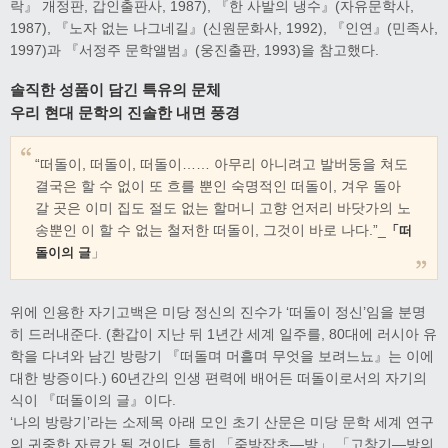
락』 개정판, 갑인출판사, 1987), 『한 사발의 냉수』(자유문학사,
1987), 『노자 없는 나그네길』(신원문화사, 1992), 『인연』(민족사,
1997)과 『서정주 문학앨범』(웅진출판, 1993)을 참고했다.
솔직한 성품이 담긴 특유의 문체
우리 현대 문학의 진솔한 내면 풍경
“떠돌이, 떠돌이, 떠돌이…… 아무리 아니려고 발버둥을 쳐도
결국은 할 수 없이 또 흐를 뿐인 숙명적인 떠돌이, 겨우 돌아
갈 곳은 이미 집도 절도 없는 할머니 고향 언저리 바닷가의 노
송뿐인 이 할 수 없는 철저한 떠돌이, 그것이 바로 나다.”_
「떠
」
돌이의 글
위에 인용한 자기고백은 미당 정신의 진수가 ‘떠돌이 정신’임을 분명
히 드러내준다. (환갑이 지난 뒤 1년간 세계 일주를, 80대에 러시아 유
학을 다녀와 남긴 방랑기 『떠돌며 머흘며 무엇을 보려느뇨』는 이에
대한 방증이다.) 60년간의 인생 편력에 배어든 떠돌이로서의 자기의
식이 『떠돌이의 글』이다.
‘나의 방랑기’라는 소제목 아래 모인 초기 산문은 미당 문학 세계 연구
의 귀중한 자료가 될 것이다. 특히 「죽방잡초―방」 「고창기―방의