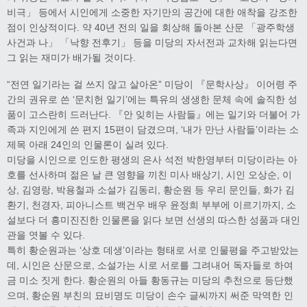
비극」 등에서 시인에게 소중한 자기만의 공간에 대한 애착을 강조한
점이 인상적이다. 약 40년 전의 일을 회상해 돌아본 산문 「광주학생
사건과 나」 「낙향 전후기」 등을 미당의 자서전과 교차해 읽는다면
그 읽는 재미가 배가될 것이다.
“전연 일기라는 걸 쓰지 않고 살아온” 미당이 『문학사상』 이어령 주
간의 권유로 쓴 ‘문치헌 일기’에는 특유의 생생한 문체 속에 솔직한 성
품이 고스란히 드러난다. 『안 잊히는 사람들』에는 일기와 더불어 가
족과 지인에게 쓴 편지 15편이 담겼으며, ‘내가 만난 사람들’이라는 소
제목 아래 24인의 인물론이 실려 있다.
미당을 시인으로 인도한 평생의 은사 석전 박한영부터 미당이라는 아
호를 선사하며 젊은 날 큰 영향을 끼친 미사 배상기, 시인 오상순, 이
상, 김영랑, 박용철과 소설가 김동리, 황순원 등 우리 문인들, 화가 김
환기, 천경자, 피아니스트 백건우 배우 윤정희 부부에 이르기까지, 소
설보다 더 흥미진진한 인물론을 읽다 보면 선생의 따스한 성품과 대인
관을 엿볼 수 있다.
특히 황순원과는 ‘상호 데생’이라는 형태로 서로 인물평을 주고받았는
데, 시인은 산문으로, 소설가는 시로 서로를 그려내어 독자들로 하여
금 미소 짓게 한다. 황순원의 아들 황동규는 미당의 추천으로 등단했
으며, 황순원 부친의 묘비명도 미당이 손수 글씨까지 써준 막역한 인