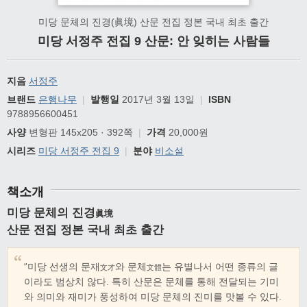
미당 문체의 진경(眞境) 산문 전집 정본 국내 최초 출간
미당 서정주 전집 9 산문: 안 잊히는 사람들
지음
서정주
브랜드
은행나무
|
발행일
2017년 3월 13일
|
ISBN
9788956600451
사양
변형판 145x205 · 392쪽
|
가격
20,000원
시리즈
미당 서정주 전집 9
|
분야
비소설
책소개
미당 문체의 진경
眞境
산문 전집 정본 국내 최초 출간
“미당 선생의 문재
와 문체
는 유별나서 어떤 종류의 글
文才
文體
이라도 범상치 않다. 특히 산문은 문체를 통해 전달되는 기미
와 의미와 재미가 풍성하여 미당 문체의 진미를 맛볼 수 있다.