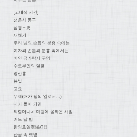
[고대적 시간]
선운사 동구
삼경三更
재채기
우리 님의 손톱의 분홍 속에는
여자의 손톱의 분홍 속에서는
비인 금가락지 구멍
수로부인의 얼굴
영산홍
봄볕
고요
무제(매가 꿩의 일로서…)
내가 돌이 되면
외할머니네 마당에 올라온 해일
어느 날 밤
한양호일漢陽好日
산골 속 햇볕