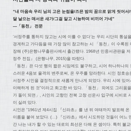
“내 마음속 우리 님의 고은 눈썹을/즈믄 밤의 꿈으로 맑게 씻어서
달 날으는 매서운 새가/그걸 알고 시늉하며 비끼어 가네”
―「동천」 전문
‘서정주를 통하지 않고는 시에 이를 수 없다’는 우리 시단의 통설을
경계하고 가다듬을 때 가장 많이 참고하는 시 「동천」이 수록된 
장해 (주)은행나무출판사에서 출간됐다. 1968년 민중서관판을 저
정주 전집』 (은행나무, 2015)을 따랐다.
「동천」은 다섯 행의 짧은 시임에도 불구하고, 시어 하나하나의 
스러운 4음보 율격의 변주로써, 온 우주를 망라한다. 시인 정호승
서정주 시인을 결정적으로 새롭게 만나게 되었다. 우리 시에 있어
이해하게 된 것”이라고 회고한 바 있다. 「동천」 외에도 그리움
가 돌이 되면」, 시인의 고향인 전북 고창 선운사 입구에 시비로 
이 실려 있다.
시인은 “1961년 제4시집 『신라초』를 낸 뒤 여태까지 발표해 온
이름을 붙여 보았다. (…) 『신라초』에서 시도하던 것들이 어느 
간 나는 내가 할 수 있는 대로의 최선은 다해 온 셈이다. 특히 불