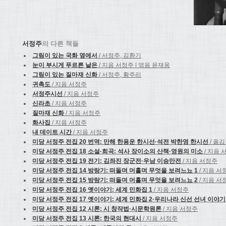
서정주
의 다른 책들
그림이 있는 국화 옆에서
/ 서정주, 김환기
눈이 부시게 푸르른 날은
/ 지음 서정주 | 엮음 윤재웅
그림이 있는 질마재 신화
/ 서정주, 황주리
귀촉도
/ 지음 서정주
서정주시선
/ 지음 서정주
신라초
/ 지음 서정주
질마재 신화
/ 지음 서정주
화사집
/ 지음 서정주
내 데이트 시간
/ 지음 서정주
미당 서정주 전집 20 번역: 만해 한용운 한시선·석전 박한영 한시선
/ 옮
미당 서정주 전집 18 소설·희곡: 석사 장이소의 산책·영원의 미소
/ 지음 
미당 서정주 전집 19 전기: 김좌진 장군전·우남 이승만전
/ 지음 서정주
미당 서정주 전집 14 방랑기: 떠돌며 머흘며 무엇을 보려느뇨 1
/ 지음 서
미당 서정주 전집 15 방랑기: 떠돌며 머흘며 무엇을 보려느뇨 2
/ 지음 서
미당 서정주 전집 16 옛이야기: 세계 민화집 1
/ 지음 서정주
미당 서정주 전집 17 옛이야기: 세계 민화집 2·우리나라 신선 선녀 이야기
미당 서정주 전집 12 시론: 시 창작법·시문학원론
/ 지음 서정주
미당 서정주 전집 13 시론: 한국의 현대시
/ 지음 서정주