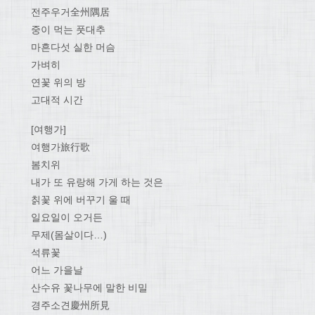
전주우거全州隅居
중이 먹는 풋대추
마흔다섯 실한 머슴
가벼히
연꽃 위의 방
고대적 시간
[여행가]
여행가旅行歌
봄치위
내가 또 유랑해 가게 하는 것은
칡꽃 위에 버꾸기 울 때
일요일이 오거든
무제(몸살이다…)
석류꽃
어느 가을날
산수유 꽃나무에 말한 비밀
경주소견慶州所見