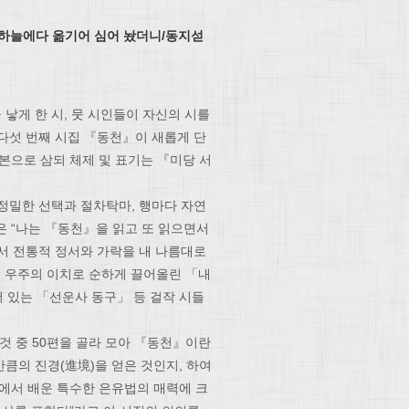
/하늘에다 옮기어 심어 놨더니/동지섣
 낳게 한 시, 뭇 시인들이 자신의 시를
다섯 번째 시집 『동천』이 새롭게 단
본으로 삼되 체제 및 표기는 『미당 서
정밀한 선택과 절차탁마, 행마다 자연
은 “나는 『동천』을 읽고 또 읽으면서
서 전통적 정서와 가락을 내 나름대로
을 우주의 이치로 순하게 끌어올린 「내
서 있는 「선운사 동구」 등 걸작 시들
 것 중 50편을 골라 모아 『동천』이란
만큼의 진경(進境)을 얻은 것인지, 하여
교에서 배운 특수한 은유법의 매력에 크