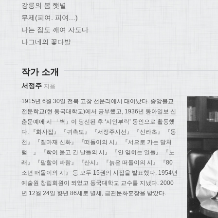
강릉의 봄 햇볕
무제(피여. 피여…)
나는 잠도 깨여 자도다
나그네의 꽃다발
작가 소개
서정주
지음
1915년 6월 30일 전북 고창 선운리에서 태어났다. 중앙불교
전문학교(현 동국대학교)에서 공부했고, 1936년 동아일보 신
춘문예에 시 「벽」이 당선된 후 ‘시인부락’ 동인으로 활동했
다. 『화사집』 『귀촉도』 『서정주시선』 『신라초』 『동
천』 『질마재 신화』 『떠돌이의 시』 『서으로 가는 달처
럼…』 『학이 울고 간 날들의 시』 『안 잊히는 일들』 『노
래』 『팔할이 바람』 『산시』 『늙은 떠돌이의 시』 『80
소년 떠돌이의 시』 등 모두 15권의 시집을 발표했다. 1954년
예술원 창립회원이 되었고 동국대학교 교수를 지냈다. 2000
년 12월 24일 향년 86세로 별세, 금관문화훈장을 받았다.