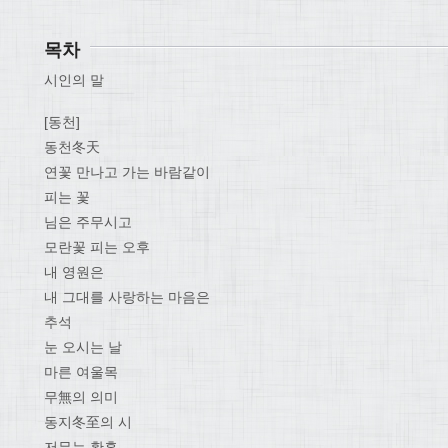
목차
시인의 말
[동천]
동천冬天
연꽃 만나고 가는 바람같이
피는 꽃
님은 주무시고
모란꽃 피는 오후
내 영원은
내 그대를 사랑하는 마음은
추석
눈 오시는 날
마른 여울목
무無의 의미
동지冬至의 시
저무는 황혼