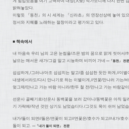
게 힘입었음을 여기 고백하여 대성(大聖) 석가모니께 다시 한번 
밝혀놓았다.
이렇듯 『동천』의 시 세계는 『신라초』의 연장선상에 놓여 있으며
정서와 지혜를 노래하는 절창이라고 평가되고 있다.
■ 책속에서
내 마음속 우리 님의 고은 눈썹을/즈믄 밤의 꿈으로 맑게 씻어서
날으는 매서운 새가/그걸 알고 시늉하며 비끼어 가네
―「동천」 전
섭섭하게,/그러나/아조 섭섭치는 말고/좀 섭섭한 듯만 하게,//이별
내생에서라도/다시 만나기로 하는 이별이게,//연꽃/만나러 가는/바
엊그제/만나고 가는 바람 아니라/한두 철 전/만나고 가는 바람같
선운사 골째기로/선운사 동백꽃을 보러 갔더니/동백꽃은 아직 일
기 가락에/작년 것만 상기도 남었습디다./그것도 목이 쉬어 남었
내가/돌이 되면//돌은/연꽃이 되고//연꽃은/호수가 되고//내가/호수
돌이 되고.
―「내가 돌이 되면」 전문