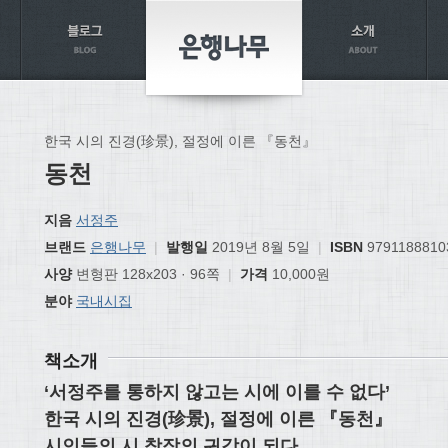
한국 시의 진경(珍景), 절정에 이른 『동천』
동천
지음
서정주
브랜드
은행나무
|
발행일
2019년 8월 5일
|
ISBN
9791188810
사양
변형판 128x203 · 96쪽
|
가격
10,000원
분야
국내시집
책소개
‘서정주를 통하지 않고는 시에 이를 수 없다’
한국 시의 진경(珍景), 절정에 이른 『동천』
시인들의 시 창작의 귀감이 되다