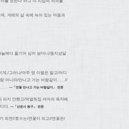
감사를 표한다”라고 이 시집의 의의를
, 겨레의 삶 속에 녹아 있는 마음과
/하늘에다 옮기어 심어 놨더니/동지섣달
문
이게,/그러나/아주 영 이별은 말고/어디
람 아니라/만나고 가는 바람같이……//
이……
―「연꽃 만나고 가는 바람같이」 전문
러 피지 안했고/막걸릿집 여자의 육자배
습디다.
―「선운사 동구」 전문
가 되면//호수는/연꽃이 되고//연꽃은/