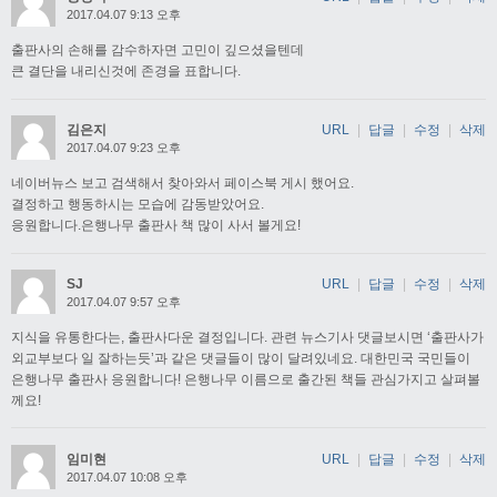
2017.04.07 9:13 오후
출판사의 손해를 감수하자면 고민이 깊으셨을텐데
큰 결단을 내리신것에 존경을 표합니다.
김은지
URL
|
답글
|
수정
|
삭제
2017.04.07 9:23 오후
네이버뉴스 보고 검색해서 찾아와서 페이스북 게시 했어요.
결정하고 행동하시는 모습에 감동받았어요.
응원합니다.은행나무 출판사 책 많이 사서 볼게요!
SJ
URL
|
답글
|
수정
|
삭제
2017.04.07 9:57 오후
지식을 유통한다는, 출판사다운 결정입니다. 관련 뉴스기사 댓글보시면 ‘출판사가
외교부보다 일 잘하는듯’과 같은 댓글들이 많이 달려있네요. 대한민국 국민들이
은행나무 출판사 응원합니다! 은행나무 이름으로 출간된 책들 관심가지고 살펴볼
께요!
임미현
URL
|
답글
|
수정
|
삭제
2017.04.07 10:08 오후