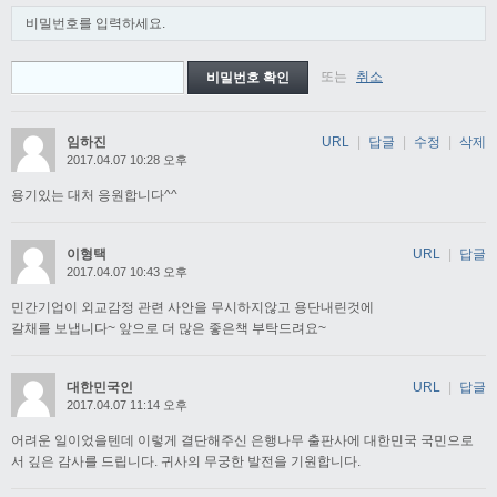
비밀번호를 입력하세요.
또는
취소
임하진
URL
|
답글
|
수정
|
삭제
2017.04.07 10:28 오후
용기있는 대처 응원합니다^^
이형택
URL
|
답글
2017.04.07 10:43 오후
민간기업이 외교감정 관련 사안을 무시하지않고 용단내린것에
갈채를 보냅니다~ 앞으로 더 많은 좋은책 부탁드려요~
대한민국인
URL
|
답글
2017.04.07 11:14 오후
어려운 일이었을텐데 이렇게 결단해주신 은행나무 출판사에 대한민국 국민으로
서 깊은 감사를 드립니다. 귀사의 무궁한 발전을 기원합니다.