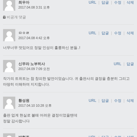
최우아
URL
|
답글
|
수정
|
삭제
2017.04.08 3:31 오후
비공개 댓글
ㅁㅇㄹ
URL
|
답글
|
수정
|
삭제
2017.04.08 4:42 오후
너무너무 멋있어요 정말 인성이 훌륭하신 분들..!
신무라 노부히사
URL
|
답글
2017.04.09 7:09 오전
작가의 트위트는 참 창피한 발언이었습니다. 귀 출판사의 결정을 충분히 그리고
마땅히 이해하며 지지합니다.
황성원
URL
|
답글
|
수정
|
삭제
2017.04.10 10:28 오후
출판 업계 현실로 볼때 어려운 결정이었을텐데
정말 감사합니다