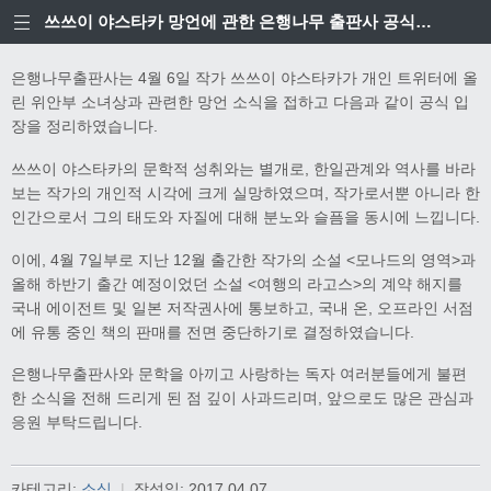
쓰쓰이 야스타카 망언에 관한 은행나무 출판사 공식입장
은행나무출판사는 4월 6일 작가 쓰쓰이 야스타카가 개인 트위터에 올
린 위안부 소녀상과 관련한 망언 소식을 접하고 다음과 같이 공식 입
장을 정리하였습니다.
쓰쓰이 야스타카의 문학적 성취와는 별개로, 한일관계와 역사를 바라
보는 작가의 개인적 시각에 크게 실망하였으며, 작가로서뿐 아니라 한
인간으로서 그의 태도와 자질에 대해 분노와 슬픔을 동시에 느낍니다.
이에, 4월 7일부로 지난 12월 출간한 작가의 소설 <모나드의 영역>과
올해 하반기 출간 예정이었던 소설 <여행의 라고스>의 계약 해지를
국내 에이전트 및 일본 저작권사에 통보하고, 국내 온, 오프라인 서점
에 유통 중인 책의 판매를 전면 중단하기로 결정하였습니다.
은행나무출판사와 문학을 아끼고 사랑하는 독자 여러분들에게 불편
한 소식을 전해 드리게 된 점 깊이 사과드리며, 앞으로도 많은 관심과
응원 부탁드립니다.
카테고리:
소식
|
작성일:
2017.04.07