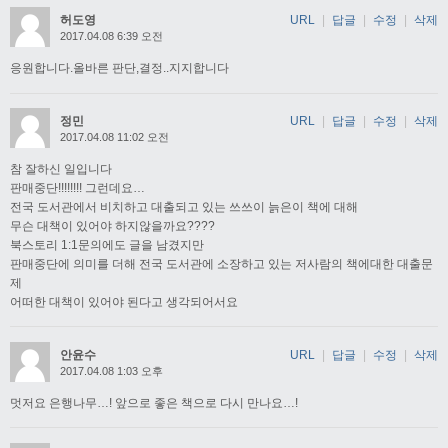
허도영
URL
|
답글
|
수정
|
삭제
2017.04.08 6:39 오전
응원합니다.올바른 판단,결정..지지합니다
정민
URL
|
답글
|
수정
|
삭제
2017.04.08 11:02 오전
참 잘하신 일입니다
판매중단!!!!!!!! 그런데요…
전국 도서관에서 비치하고 대출되고 있는 쓰쓰이 늙은이 책에 대해
무슨 대책이 있어야 하지않을까요????
북스토리 1:1문의에도 글을 남겼지만
판매중단에 의미를 더해 전국 도서관에 소장하고 있는 저사람의 책에대한 대출문
제
어떠한 대책이 있어야 된다고 생각되어서요
안윤수
URL
|
답글
|
수정
|
삭제
2017.04.08 1:03 오후
멋저요 은행나무…! 앞으로 좋은 책으로 다시 만나요…!