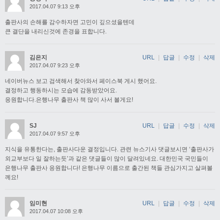
2017.04.07 9:13 오후
출판사의 손해를 감수하자면 고민이 깊으셨을텐데
큰 결단을 내리신것에 존경을 표합니다.
김은지
URL
|
답글
|
수정
|
삭제
2017.04.07 9:23 오후
네이버뉴스 보고 검색해서 찾아와서 페이스북 게시 했어요.
결정하고 행동하시는 모습에 감동받았어요.
응원합니다.은행나무 출판사 책 많이 사서 볼게요!
SJ
URL
|
답글
|
수정
|
삭제
2017.04.07 9:57 오후
지식을 유통한다는, 출판사다운 결정입니다. 관련 뉴스기사 댓글보시면 ‘출판사가
외교부보다 일 잘하는듯’과 같은 댓글들이 많이 달려있네요. 대한민국 국민들이
은행나무 출판사 응원합니다! 은행나무 이름으로 출간된 책들 관심가지고 살펴볼
께요!
임미현
URL
|
답글
|
수정
|
삭제
2017.04.07 10:08 오후