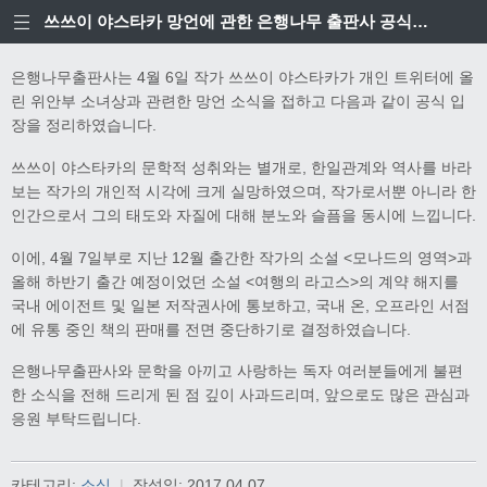
쓰쓰이 야스타카 망언에 관한 은행나무 출판사 공식입장
은행나무출판사는 4월 6일 작가 쓰쓰이 야스타카가 개인 트위터에 올
린 위안부 소녀상과 관련한 망언 소식을 접하고 다음과 같이 공식 입
장을 정리하였습니다.
쓰쓰이 야스타카의 문학적 성취와는 별개로, 한일관계와 역사를 바라
보는 작가의 개인적 시각에 크게 실망하였으며, 작가로서뿐 아니라 한
인간으로서 그의 태도와 자질에 대해 분노와 슬픔을 동시에 느낍니다.
이에, 4월 7일부로 지난 12월 출간한 작가의 소설 <모나드의 영역>과
올해 하반기 출간 예정이었던 소설 <여행의 라고스>의 계약 해지를
국내 에이전트 및 일본 저작권사에 통보하고, 국내 온, 오프라인 서점
에 유통 중인 책의 판매를 전면 중단하기로 결정하였습니다.
은행나무출판사와 문학을 아끼고 사랑하는 독자 여러분들에게 불편
한 소식을 전해 드리게 된 점 깊이 사과드리며, 앞으로도 많은 관심과
응원 부탁드립니다.
카테고리:
소식
|
작성일:
2017.04.07