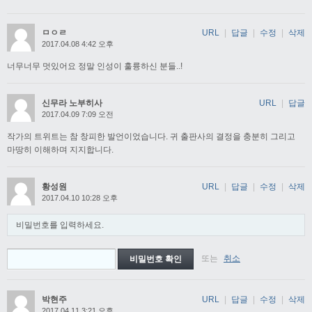
ㅁㅇㄹ
URL
|
답글
|
수정
|
삭제
2017.04.08 4:42 오후
너무너무 멋있어요 정말 인성이 훌륭하신 분들..!
신무라 노부히사
URL
|
답글
2017.04.09 7:09 오전
작가의 트위트는 참 창피한 발언이었습니다. 귀 출판사의 결정을 충분히 그리고
마땅히 이해하며 지지합니다.
황성원
URL
|
답글
|
수정
|
삭제
2017.04.10 10:28 오후
비밀번호를 입력하세요.
또는
취소
박현주
URL
|
답글
|
수정
|
삭제
2017.04.11 3:21 오후