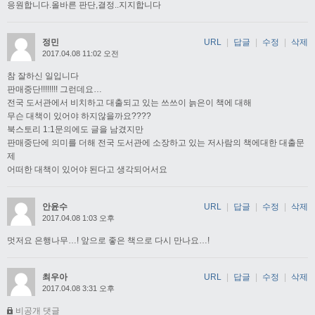
응원합니다.올바른 판단,결정..지지합니다
정민
URL
|
답글
|
수정
|
삭제
2017.04.08 11:02 오전
참 잘하신 일입니다
판매중단!!!!!!!! 그런데요…
전국 도서관에서 비치하고 대출되고 있는 쓰쓰이 늙은이 책에 대해
무슨 대책이 있어야 하지않을까요????
북스토리 1:1문의에도 글을 남겼지만
판매중단에 의미를 더해 전국 도서관에 소장하고 있는 저사람의 책에대한 대출문
제
어떠한 대책이 있어야 된다고 생각되어서요
안윤수
URL
|
답글
|
수정
|
삭제
2017.04.08 1:03 오후
멋저요 은행나무…! 앞으로 좋은 책으로 다시 만나요…!
최우아
URL
|
답글
|
수정
|
삭제
2017.04.08 3:31 오후
비공개 댓글