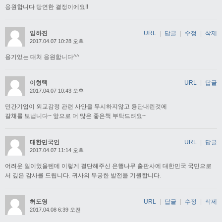
응원합니다 당연한 결정이에요!!
임하진
URL
|
답글
|
수정
|
삭제
2017.04.07 10:28 오후
용기있는 대처 응원합니다^^
이형택
URL
|
답글
2017.04.07 10:43 오후
민간기업이 외교감정 관련 사안을 무시하지않고 용단내린것에
갈채를 보냅니다~ 앞으로 더 많은 좋은책 부탁드려요~
대한민국인
URL
|
답글
2017.04.07 11:14 오후
어려운 일이었을텐데 이렇게 결단해주신 은행나무 출판사에 대한민국 국민으로
서 깊은 감사를 드립니다. 귀사의 무궁한 발전을 기원합니다.
허도영
URL
|
답글
|
수정
|
삭제
2017.04.08 6:39 오전