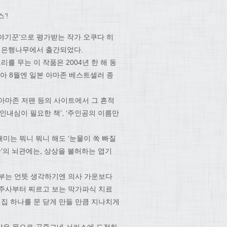
’!
야기꾼’으로 평가받는 작가 오쿠다 히
가 은행나무에서 출간되었다.
 무는 이 작품은 2004년 한 해 동
아 8월엔 일본 아마존 베스트셀러 종
아마존 저팬 등의 사이트에서 그 흔적
 인내심이 필요한 책’, ‘주인공의 이름만
미는 뭐니 뭐니 해도 ‘눈물이 쏙 빠질
탄’의 뇌관에는, 상상을 불허하는 엽기
라부는 언뜻 생각하기엔 의사 가운보다
 주사부터 찌르고 보는 막가파식 치료
빗집 하나를 문 닫게 만들 만큼 지나치게
같은 몸으로 공중그네 서커스에 도전하