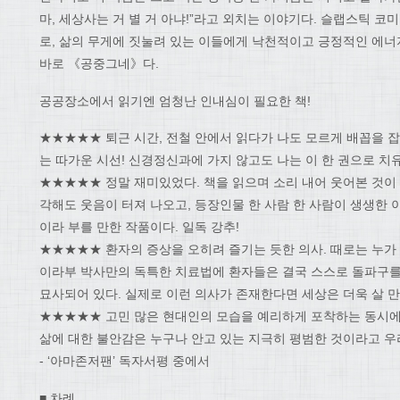
마, 세상사는 거 별 거 아냐!”라고 외치는 이야기다. 슬랩스틱 
로, 삶의 무게에 짓눌려 있는 이들에게 낙천적이고 긍정적인 에
바로 《공중그네》다.
공공장소에서 읽기엔 엄청난 인내심이 필요한 책!
★★★★★ 퇴근 시간, 전철 안에서 읽다가 나도 모르게 배꼽을 잡
는 따가운 시선! 신경정신과에 가지 않고도 나는 이 한 권으로 치
★★★★★ 정말 재미있었다. 책을 읽으며 소리 내어 웃어본 것이 몇
각해도 웃음이 터져 나오고, 등장인물 한 사람 한 사람이 생생한 
이라 부를 만한 작품이다. 일독 강추!
★★★★★ 환자의 증상을 오히려 즐기는 듯한 의사. 때로는 누가
이라부 박사만의 독특한 치료법에 환자들은 결국 스스로 돌파구를
묘사되어 있다. 실제로 이런 의사가 존재한다면 세상은 더욱 살 만
★★★★★ 고민 많은 현대인의 모습을 예리하게 포착하는 동시에
삶에 대한 불안감은 누구나 안고 있는 지극히 평범한 것이라고 우
- ‘아마존저팬’ 독자서평 중에서
■ 차례