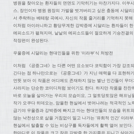
병원을 찾아오는 환자들의 면면도 기막히기는 마찬가지다. 이쑤시
스, 장인이자 병원 원장의 가발을 벗겨버리고 싶은 충동에 시달리
서 추락하는 베테랑 곡예사, 자신의 작품 줄거리를 기억하지 못해
이처럼 아이러니하고 황당무계한 강박증에 시달리는 환자들이 한
에피소드가 펼쳐지며, 낱낱의 에피소드들이 절묘하게 기승전결의
작장편이 완성된다.
우울증에 시달리는 현대인들을 위한 ‘이라부’식 처방전
이처럼 《공중그네》는 다른 어떤 요소보다 코믹함이 가장 강조되
긴다는 점 하나만으로는 《공중그네》가 지닌 매력을 다 표현하기
언뜻 보아 이 작품은 어디에도 존재하지 않는 별난 인간들이 무
사라지는 단순한 코미디처럼 보이기도 한다. 하지만 작품을 찬찬
바로 오늘을 살아가는 우리의 모습이요, 그 얼토당토않은 해프닝
작가 오쿠다 히데오는, 암울한 현실에서 벗어나려는 적극적인 노
급기야 우울증과 강박증에 빠지고 마는 현대인들의 모습을 위트와
않는 낙천성으로 삶을 거침없이 밀고 나가는 ‘유희적 인간’ 이라
현실에서 탈출할 수 있는 비상구를 독자들에게 활짝 열어 보인다.
한마디로 이 작품은 크고 작은 강박증 한 가지쯤은 지니고 살아가는