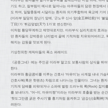
기도 하고, 칼부림이 예사로 일어나는 야쿠자들의 담판 현장에서
도 하며, 일탈충동에 시달리는 환자와 의기투합하여 육교에 기어
(이라부 일당의 장난기 앞에, ‘곤노우 신사 앞(金王神社前)’이 ‘불알
丁目)’가 ‘튀김덮밥(天?) 1가’로 변신한다).
이처럼 황당무계하고 제멋대로지만, 이라부식 심리치료의 효과는 
던 환자들의 강박증은 난리법석 끝에 기적처럼 치유되어버리고, 
해지는 감동을 맛보게 된다.
기상천외한 캐릭터들의 폭소 퍼레이드
《공중그네》에는 주인공 이라부 말고도 보통사람의 상식을 뛰어넘
한다.
이라부와 황금콤비를 이루는 간호사 ‘마유미’는 사계절 내내 가
간호사복(혹은 핫팬츠) 차림으로 나다니는 인물이다. 그녀는 환자
기차게 담배를 피워대거나 소파에 벌렁 드러누워 록(Rock) 잡지
를 보내다가, “어~이, 마유미짱”이라는 이라부의 호출을 받는 순
‘핫도그만큼 굵은 주사기’를 흉기처럼 움켜쥐고 ‘금강신(金剛神)’
려든다.