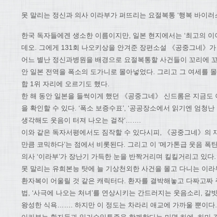
못 말리는 정신과 의사 이라부가 퍼뜨리는 요절복통 ‘행복 바이러스
한국 독자들에겐 생소한 이름이지만, 일본 현지에서는 ‘최고의 이
데오. 그에게 131회 나오키상을 안겨준 장편소설 《공중그네》
어느 별난 정신과병원을 배경으로 요절복통할 사건들이 꼬리에 꼬리를
안 일본 전역을 폭소의 도가니로 몰아넣었다. 그리고 그 여세를 몰
합 1위 자리에 오르기도 했다.
한 해 동안 일본을 들썩이게 했던 《공중그네》 신드롬은 지금도 
을 확인할 수 있다. ‘폭소 보증수표’, ‘공공장소에서 읽기엔 엄청난
생각해도 웃음이 터져 나오는 걸작’…….
이와 같은 독자서평에서도 짐작할 수 있다시피, 《공중그네》의 재
만큼 코믹하다’는 점에서 비롯된다. 그리고 이 ‘메가톤급 웃음 폭
의사 ‘이라부’가 장난기 가득한 눈을 반짝거리며 킬킬거리고 있다.
못 말리는 유희본능 탓에 늘 기상천외한 사건을 몰고 다니는 이
환자복이 어울릴 것 같은 캐릭터다. 환자를 결박해놓고 다짜고짜
법, ‘사극에 나오는 처녀’를 연상시키는 간드러지는 웃음소리, 갈
왕성한 식욕……. 하지만 이 정도는 차라리 애교에 가까울 뿐이다.
이라부는 환자들과 일거수일투족을 함께한다는 미명 하에, 하마 