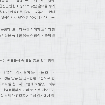
 천진난만한 표정으로 갖은 훈수를 두기
 올라가 이정표를 슬쩍 고쳐놓기도 한다
(金玉) 신사 앞’으로, ‘오이 1가(大井一
놀랍다. 도무지 해결 기미가 보이지 않
독자들은 유쾌한 웃음과 함께 가슴이 환
는 인물들이 숨 돌릴 틈도 없이 등장
슴팍과 넓적다리가 훤히 드러나는 초미니
가 있든 말든 늘 심드렁한 표정으로 줄
를 뒤적일 뿐이다. 그렇게 하릴없이 하루
간, 신속정확하게 커피 두 잔을 내오거나
처럼 살벌한 표정을 지으며 환자에게 달