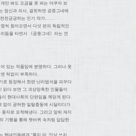
개만 봐도 오금을 못 펴는 야쿠자 보
는 정신과 의사, 걸핏하면 공중그네에
 전전긍긍하는 인기 작가…….
 명씩 찾아오면서 다섯 편의 독립적인
 리듬을 타면서 《공중그네》라는 연
어 있는 작품임에 분명하다. 그러나 웃
엔 턱없이 부족하다.
더기로 등장해서 한판 난리법석을 피우다
히 읽다 보면 그 괴상망측한 인물들이
들이 현대사회의 단편임을 깨닫게 된다.
력 없이 공허한 일탈충동에 시달리다가
 풍자로 포착해낸다. 그리고 앞뒤 재지
부의 기행을 통해 쳇바퀴 속처럼 답답한
 현대인들에게 “쫄지 마, 인상 쓰지