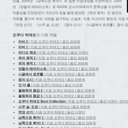
상을, 2006년 《남쪽으로 튀어!》로 일본 서점대상을 수상하였다. 2009
년 《양들의 테러리스트》로 제43회 요시카와에이지 문학상을 수상하며
작품성을 인정받았다. 3년간의 집필 끝에 완성한 《죄의 궤적》은 범인의
자취를 쫓으며 죄의 내면을 탐구하는 소설로, 각종 미스터리 랭킹과 서점 
《면장 선거》 《스무 살, 도쿄》 《꿈의 도시》 《시골에서 로큰롤》 등이 있
오쿠다 히데오
의 다른 책들
리버 2
/ 지음 오쿠다 히데오 | 옮김 송태욱
리버 1
/ 지음 오쿠다 히데오 | 옮김 송태욱
라디오 체조
/ 지음 오쿠다 히데오 | 옮김 이영미
죄의 궤적 2
/ 지음 오쿠다 히데오 | 옮김 송태욱
죄의 궤적 1
/ 지음 오쿠다 히데오 | 옮김 송태욱
양들의 테러리스트
/ 지음 오쿠다 히데오 | 옮김 양윤옥
시골에서 로큰롤
/ 지음 오쿠다 히데오 | 옮김 권영주
꿈의 도시
/ 지음 오쿠다 히데오 | 옮김 양윤옥
인 더 풀
/ 지음 오쿠다 히데오 | 옮김 이규원
올림픽의 몸값 2
/ 지음 오쿠다 히데오 | 옮김 양윤옥
올림픽의 몸값 1
/ 지음 오쿠다 히데오 | 옮김 양윤옥
오쿠다 히데오 Best Collection
/ 지음 오쿠다 히데오 | 옮김 이영미, 양억
스무 살, 도쿄
/ 지음 오쿠다 히데오 | 옮김 양윤옥
면장 선거
/ 지음 오쿠다 히데오 | 옮김 이영미
남쪽으로 튀어! 1
/ 지음 오쿠다 히데오 | 옮김 양윤옥
남쪽으로 튀어! 2
/ 지음 오쿠다 히데오 | 옮김 양윤옥