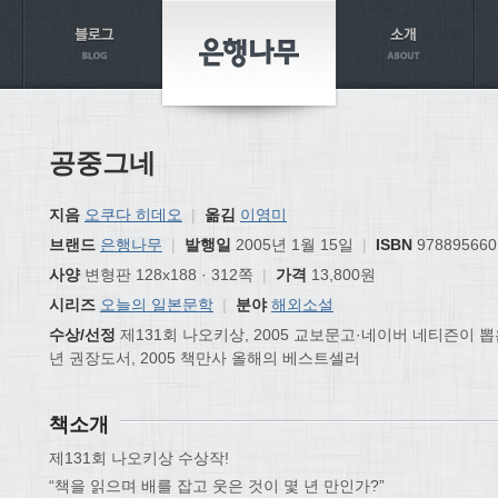
공중그네
지음
오쿠다 히데오
|
옮김
이영미
브랜드
은행나무
|
발행일
2005년 1월 15일
|
ISBN
978895660
사양
변형판 128x188 · 312쪽
|
가격
13,800원
시리즈
오늘의 일본문학
|
분야
해외소설
수상/선정
제131회 나오키상, 2005 교보문고·네이버 네티즌이 뽑은
년 권장도서, 2005 책만사 올해의 베스트셀러
책소개
제131회 나오키상 수상작!
“책을 읽으며 배를 잡고 웃은 것이 몇 년 만인가?”