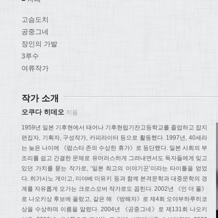
고슴도치
공중그네
장인의 가발
3루수
여류작가
작가 소개
오쿠다 히데오
지음
1959년 일본 기후현에서 태어나 기후현립기잔고등학교를 졸업하고 잡지
편집자, 기획자, 구성작가, 카피라이터 등으로 활동했다. 1997년, 40세라
는 늦은 나이에 《팝스타 존의 수상한 휴가》로 등단했다. 일본 사회의 부
조리를 쉽고 간결한 문체로 유머러스하게 그려내면서도 독자들에게 잊고
있던 가치를 묻는 작가로, ‘일본 최고의 이야기꾼’이라는 타이틀을 얻었
다. 히가시노 게이고, 미야베 미유키 등과 함께 본격문학과 대중문학의 경
계를 자유롭게 오가는 크로스오버 작가로도 꼽힌다. 2002년 《인 더 풀》
로 나오키상 후보에 올랐고, 같은 해 《방해자》로 제4회 오야부하루히코
상을 수상하며 이름을 알렸다. 2004년 《공중그네》로 제131회 나오키