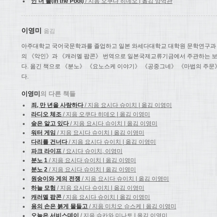
인 더 풀(In the Pool)
/ 지음 오쿠다 히데오 | 옮김 양억관
이영미
옮김
아주대학교 국어국문학과를 졸업하고 일본 와세다대학교 대학원 문학연구과 석
의 《악인》과 《캐러멜 팝콘》 번역으로 일본국제교류기금에서 주관하는 
다. 옮긴 책으로 《분노》 《요노스케 이야기》 《공중그네》 《마법의 주문
다.
이영미
의 다른 책들
죄, 만 년을 사랑하다
/ 지음 요시다 슈이치 | 옮김 이영미
라디오 체조
/ 지음 오쿠다 히데오 | 옮김 이영미
숲은 알고 있다
/ 지음 요시다 슈이치 | 옮김 이영미
워터 게임
/ 지음 요시다 슈이치 | 옮김 이영미
다리를 건너다
/ 지음 요시다 슈이치 | 옮김 이영미
파크 라이프
/ 요시다 슈이치, 이영미
분노 1
/ 지음 요시다 슈이치 | 옮김 이영미
분노 2
/ 지음 요시다 슈이치 | 옮김 이영미
원숭이와 게의 전쟁
/ 지음 요시다 슈이치 | 옮김 이영미
하늘 모험
/ 지음 요시다 슈이치 | 옮김 이영미
캐러멜 팝콘
/ 지음 요시다 슈이치 | 옮김 이영미
용의 손은 붉게 물들고
/ 지음 미치오 슈스케 | 옮김 이영미
오늘은 서비스데이
/ 지음 슈카와 미나토 | 옮김 이영미