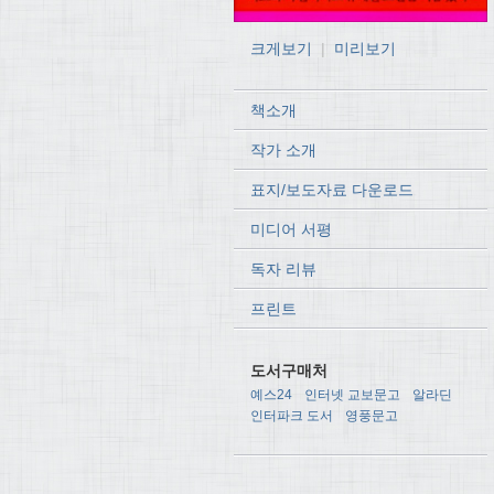
크게보기
|
미리보기
책소개
작가 소개
표지/보도자료 다운로드
미디어 서평
독자 리뷰
프린트
도서구매처
예스24
인터넷 교보문고
알라딘
인터파크 도서
영풍문고