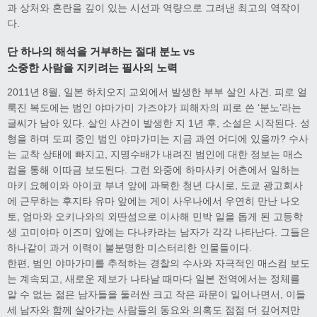
과 상처와 혼란을 깊이 있는 시선과 역량으로 그려낸 최고의 역작이
다.
단 하나의 해석을 거부하는 절대 분노 vs
소중한 사람을 지키려는 필사의 노력
2011년 8월, 일본 하치오지 교외에서 발생한 부부 살인 사건. 피로 얼
룩진 복도에는 범인 야마가미 가즈야가 피해자의 피로 쓴 ‘분노’라는
글씨가 남아 있다. 살인 사건이 발생한 지 1년 후, 소설은 시작된다. 성
형을 하며 도피 중인 범인 야마가미는 지금 과연 어디에 있을까? 수사
는 교착 상태에 빠지고, 지명수배가 내려진 범인에 대한 정보는 매스
컴을 통해 이따금 보도된다. 그런 와중에 하마사키 어촌에서 일하는
마키 요헤이와 아이코 부녀 앞에 과묵한 청년 다시로, 도쿄 광고회사
에 근무하는 후지타 유마 앞에는 게이 사우나에서 우연히 만난 나오
토, 엄마와 오키나와의 외딴섬으로 이사해 민박 일을 돕게 된 고등학
생 고미야마 이즈미 앞에는 다나카라는 남자가 각각 나타난다. 그들은
하나같이 과거 이력이 불분명한 미스터리한 인물들이다.
한편, 범인 야마가미를 추적하는 경찰의 수사와 자극적인 매스컴 보도
는 계속되고, 새로운 제보가 나타날 때마다 일본 전역에서는 정체를
알 수 없는 젊은 남자들을 둘러싼 크고 작은 파문이 일어나면서, 이들
세 남자와 함께 살아가는 사람들의 동요와 의혹도 점점 더 깊어져만