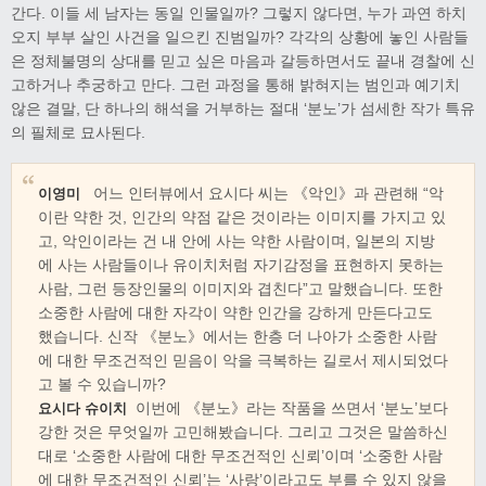
간다. 이들 세 남자는 동일 인물일까? 그렇지 않다면, 누가 과연 하치
오지 부부 살인 사건을 일으킨 진범일까? 각각의 상황에 놓인 사람들
은 정체불명의 상대를 믿고 싶은 마음과 갈등하면서도 끝내 경찰에 신
고하거나 추궁하고 만다. 그런 과정을 통해 밝혀지는 범인과 예기치
않은 결말, 단 하나의 해석을 거부하는 절대 ‘분노’가 섬세한 작가 특유
의 필체로 묘사된다.
어느 인터뷰에서 요시다 씨는 《악인》과 관련해 “악
이영미
이란 약한 것, 인간의 약점 같은 것이라는 이미지를 가지고 있
고, 악인이라는 건 내 안에 사는 약한 사람이며, 일본의 지방
에 사는 사람들이나 유이치처럼 자기감정을 표현하지 못하는
사람, 그런 등장인물의 이미지와 겹친다”고 말했습니다. 또한
소중한 사람에 대한 자각이 약한 인간을 강하게 만든다고도
했습니다. 신작 《분노》에서는 한층 더 나아가 소중한 사람
에 대한 무조건적인 믿음이 악을 극복하는 길로서 제시되었다
고 볼 수 있습니까?
이번에 《분노》라는 작품을 쓰면서 ‘분노’보다
요시다 슈이치
강한 것은 무엇일까 고민해봤습니다. 그리고 그것은 말씀하신
대로 ‘소중한 사람에 대한 무조건적인 신뢰’이며 ‘소중한 사람
에 대한 무조건적인 신뢰’는 ‘사랑’이라고도 부를 수 있지 않을