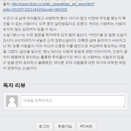
출처:
http://news.khan.co.kr/kh_news/khan_art_view.html?
artid=201507102144425&code=960205
누군가 내 삶에 끼어들었고 사랑하게 됐다. 어디서 왔고 이전에 무엇을 했는지 확
인할 수 없는 사람이다. 도주 중인 살인범일지도 모른다. 우리는 사랑하는 사람의
보이지 않는 심연까지 믿을 수 있나.
소설 <분노>는 이런 질문을 독자에게 깊게 찔러 넣는다. <악인>을 쓴 일본 소설가
요시다 슈이치(47)가 내놓은 신작 장편소설이다. 잔혹한 살해 용의자가 사라지고
난 뒤, 보통 사람들이 각자 자신의 소중한 이를 범인으로 의심하며 동요하는 과정
을 그렸다. 살인을 일으킨 ‘분노’보다는 사랑과 믿음에 관한 이야기이자, 긴장이 끝
까지 팽팽하게 유지되는 훌륭한 추리물이기도 하다. 또 사랑하는 사람조차 믿을
수 없을 만치 초라하고 불행해진, 막다른 곳의 사람들에 대한 작가의 따뜻한 애정
이 전해지는 소설이다.
독자 리뷰
로그인
회원가입
PC버전