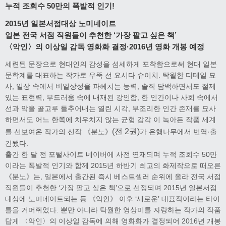
누적 조회수 50만의 폭발적 인기!
2015년 일본서점대상 노미네이트
일본 전국 서점 직원들이 추천한 ‘가장 팔고 싶은 책’
〈악인〉의 이상일 감독 영화화 결정·2016년 영화 개봉 예정
세련된 문장으로 현대인의 감성을 섬세하게 포착함으로써 현대 일본
문학계를 대표하는 작가로 우뚝 선 요시다 슈이치. 탁월한 디테일 묘
사, 일상 속에서 비일상성을 파헤치는 능력, 솔직 담백하면서도 절제
있는 표현력, 부드러움 속에 내재된 강인함, 한 인간이나 사회 속에서
선과 악을 골고루 들추어내는 열린 시각, 부조리한 인간 존재를 묘사
하면서도 어느 한쪽에 치우치지 않는 균형 감각 이 녹아든 작품 세계
(전 2권)
를 선보여온 작가의 신작 《분노》
가 은행나무에서 번역·출
간됐다.
출간 한 달 전 포털사이트 네이버에 사전 연재되며 누적 조회수 50만
이라는 폭발적 인기와 함께 2015년 하반기 최고의 화제작으로 떠오른
《분노》는, 일본에서 출간된 즉시 베스트셀러 순위에 올라 전국 서점
직원들이 추천한 ‘가장 팔고 싶은 책’으로 선정되며 2015년 일본서점
대상에 노미네이트되는 등 《악인》 이후 ‘새로운’ 대표작이라는 타이
틀을 거머쥐었다. 뿐만 아니라 탁월한 영상미를 자랑하는 작가의 작품
답게 〈악인〉의 이상일 감독에 의해 영화화가 결정되어 2016년 개봉