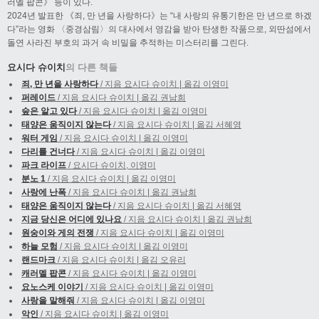
러멜 팝콘》 등이 있다.
2024년 발표한 《죄, 만 년을 사랑하다》는 “내 사랑의 유통기한은 만 년으로 하겠
다”라는 영화 〈중경삼림〉의 대사에서 영감을 받아 탄생한 작품으로, 외딴섬에서
돌연 사라진 부호의 과거 속 비밀을 추적하는 미스터리를 그린다.
요시다 슈이치
의 다른 책들
죄, 만 년을 사랑하다
/ 지음 요시다 슈이치 | 옮김 이영미
퍼레이드
/ 지음 요시다 슈이치 | 옮김 권남희
숲은 알고 있다
/ 지음 요시다 슈이치 | 옮김 이영미
태양은 움직이지 않는다
/ 지음 요시다 슈이치 | 옮김 서혜영
워터 게임
/ 지음 요시다 슈이치 | 옮김 이영미
다리를 건너다
/ 지음 요시다 슈이치 | 옮김 이영미
파크 라이프
/ 요시다 슈이치, 이영미
분노 1
/ 지음 요시다 슈이치 | 옮김 이영미
사랑에 난폭
/ 지음 요시다 슈이치 | 옮김 권남희
태양은 움직이지 않는다
/ 지음 요시다 슈이치 | 옮김 서혜영
지금 당신은 어디에 있나요
/ 지음 요시다 슈이치 | 옮김 권남희
원숭이와 게의 전쟁
/ 지음 요시다 슈이치 | 옮김 이영미
하늘 모험
/ 지음 요시다 슈이치 | 옮김 이영미
랜드마크
/ 지음 요시다 슈이치 | 옮김 오유리
캐러멜 팝콘
/ 지음 요시다 슈이치 | 옮김 이영미
요노스케 이야기
/ 지음 요시다 슈이치 | 옮김 이영미
사랑을 말해줘
/ 지음 요시다 슈이치 | 옮김 이영미
악인
/ 지음 요시다 슈이치 | 옮김 이영미