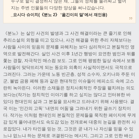
누구로 할지 결정하지 않은 채, 그들의 정체를 둘러싸고 벌어
지는 주변 인물들의 다양한 양상을 써나갔습니다.
(《분노 2》 ‘옮긴이의 말’에서 재인용)
_요시다 슈이치
《분노》는 살인 사건의 발생과 그 사건 해결이라는 큰 줄기로 인해
추리소설의 외형을 띠고 있으나, 사건 해결을 위한 추리 자체보다는
사람들 사이의 믿음의 문제를 파헤치는 보다 심리적이고 본질적인 영
역으로 발전해간다. 살인 사건 이후 1년간 행방이 묘연한 범인과 뒤를
쫓는 경찰, 자극적인 매스컴 보도. 그로 인해 평범한 일상 속에서 보통
사람들이 맞닥뜨리게 되는 동요와 의혹이 사실적이면서도 극적으로
그려진다. 그러는 가운데 노동 빈곤층, 성적 소수자, 오키나와 주둔 미
군, 불법 금융 폐해 등과 같은 현대적인 이슈들이 에피소드 속에 고스
란히 녹아든다. 이러한 소재들은 정치사회적인 주장을 펼치려는 의도
보다는(작가는 정치적인 이야기를 하고 싶지는 않다고 인터뷰한 바
있다) 현대인의 삶과 그 본질을 묘사하고 드러내기 위해 사용됐다. 결
국 이는 ‘인간의 고독’ ‘내면의 어둠’을 그려내기 위한 글쓰기 장치이
다. 작가는 이처럼 현대인의 본질적인 문제들을 묵직한 페이지에 무게
감 있게 풀어내면서도 속도감 있는 전개로써 대중의 눈길을 완전히 사
로잡았다. 내가 타인을 믿는 것, 그것은 곧 내가 나 자신을 믿을 수 있
느냐 없느냐 하는 문제로 귀결된다는 메시지, 그리고 그로 인한 배신