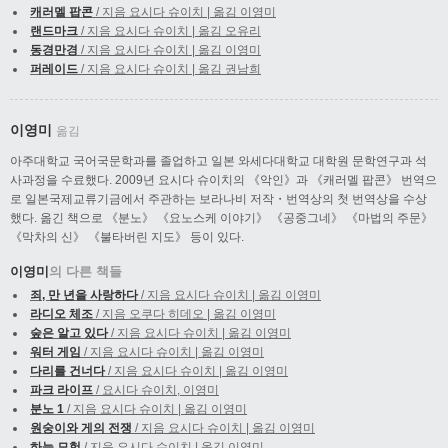
캐러멜 팝콘
/ 지음 요시다 슈이치 | 옮김 이영미
랜드마크
/ 지음 요시다 슈이치 | 옮김 오유리
동경만경
/ 지음 요시다 슈이치 | 옮김 이영미
퍼레이드
/ 지음 요시다 슈이치 | 옮김 권남희
이영미
옮김
아주대학교 국어국문학과를 졸업하고 일본 와세다대학교 대학원 문학연구과 석
사과정을 수료했다. 2009년 요시다 슈이치의 《악인》과 《캐러멜 팝콘》 번역으
로 일본국제교류기금에서 주관하는 보라나비 저작・번역상의 첫 번역상을 수상
했다. 옮긴 책으로 《분노》 《요노스케 이야기》 《공중그네》 《마법의 주문》
《막차의 신》 《불타버린 지도》 등이 있다.
이영미
의 다른 책들
죄, 만 년을 사랑하다
/ 지음 요시다 슈이치 | 옮김 이영미
라디오 체조
/ 지음 오쿠다 히데오 | 옮김 이영미
숲은 알고 있다
/ 지음 요시다 슈이치 | 옮김 이영미
워터 게임
/ 지음 요시다 슈이치 | 옮김 이영미
다리를 건너다
/ 지음 요시다 슈이치 | 옮김 이영미
파크 라이프
/ 요시다 슈이치, 이영미
분노 1
/ 지음 요시다 슈이치 | 옮김 이영미
원숭이와 게의 전쟁
/ 지음 요시다 슈이치 | 옮김 이영미
하늘 모험
/ 지음 요시다 슈이치 | 옮김 이영미