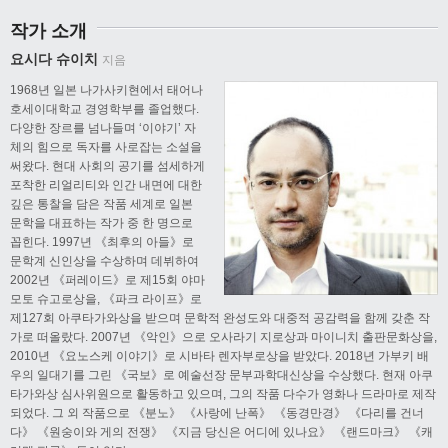
작가 소개
요시다 슈이치
지음
1968년 일본 나가사키현에서 태어나
호세이대학교 경영학부를 졸업했다.
다양한 장르를 넘나들며 ‘이야기’ 자
체의 힘으로 독자를 사로잡는 소설을
써왔다. 현대 사회의 공기를 섬세하게
포착한 리얼리티와 인간 내면에 대한
깊은 통찰을 담은 작품 세계로 일본
문학을 대표하는 작가 중 한 명으로
꼽힌다. 1997년 《최후의 아들》로
문학계 신인상을 수상하며 데뷔하여
2002년 《퍼레이드》로 제15회 야마
모토 슈고로상을, 《파크 라이프》로
제127회 아쿠타가와상을 받으며 문학적 완성도와 대중적 공감력을 함께 갖춘 작
가로 떠올랐다. 2007년 《악인》으로 오사라기 지로상과 마이니치 출판문화상을,
2010년 《요노스케 이야기》로 시바타 렌자부로상을 받았다. 2018년 가부키 배
우의 일대기를 그린 《국보》로 예술선장 문부과학대신상을 수상했다. 현재 아쿠
타가와상 심사위원으로 활동하고 있으며, 그의 작품 다수가 영화나 드라마로 제작
되었다. 그 외 작품으로 《분노》 《사랑에 난폭》 《동경만경》 《다리를 건너
다》 《원숭이와 게의 전쟁》 《지금 당신은 어디에 있나요》 《랜드마크》 《캐