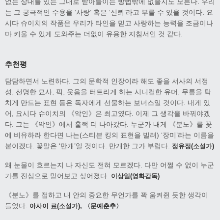
없는 상대를 있는 그대로 받아들이는 방법밖에 없을지도 모른다. 우리
는 그 궁극적인 수용을 ‘사랑’ 혹은 ‘신뢰’라고 부를 수 있을 것이다. 요
시다 슈이치의 작품은 우리가 타인을 믿고 사랑하는 능력을 조금이나
마 키울 수 있게 도와주는 더없이 유용한 지침서인 것 같다.
추천평
담담하면서 노련하다. 그의 문학적 인장이라 해도 좋을 서사의 서정
성, 선명한 묘사, 픽, 웃음을 터트리게 하는 시니컬한 유머, 무릎을 탁
치게 만드는 표현 등은 독자에게 선물하는 보너스일 것이다. 내게 있
어, 요시다 슈이치의 《악인》은 최고였다. 이제 그 생각을 바꿔야겠
다. 그는 《악인》에서 훌쩍 더 나아갔다. 누군가 내게 《분노》를 꽃
에 비유하라 한다면 나는(스티븐 킹의 표현을 빌려) ‘장미’라는 이름을
붙이겠다. 꽃말은 ‘만개’일 것이다. 만개한 그가 부럽다.
정유정(소설가)
왜 눈물이 흐르는지 나 자신도 전혀 모르겠다. 다만 어쩔 수 없이 누군
가를 진심으로 믿어보고 싶어졌다.
이상일(영화감독)
《분노》를 접하고 내 안의 중요한 무언가를 꽉 움켜쥔 듯한 생각이
들었다.
아사이 료(소설가), 〈문예춘추〉