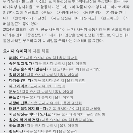
우의 일대기를 그린 《국보》로 예술선장 문부과학대신상을 수상했다. 현재 아쿠
타가와상 심사위원으로 활동하고 있으며, 그의 작품 다수가 영화나 드라마로 제작
되었다. 그 외 작품으로 《분노》 《사랑에 난폭》 《동경만경》 《다리를 건너
다》 《원숭이와 게의 전쟁》 《지금 당신은 어디에 있나요》 《랜드마크》 《캐
러멜 팝콘》 등이 있다.
2024년 발표한 《죄, 만 년을 사랑하다》는 “내 사랑의 유통기한은 만 년으로 하겠
다”라는 영화 〈중경삼림〉의 대사에서 영감을 받아 탄생한 작품으로, 외딴섬에서
돌연 사라진 부호의 과거 속 비밀을 추적하는 미스터리를 그린다.
요시다 슈이치
의 다른 책들
퍼레이드
/ 지음 요시다 슈이치 | 옮김 권남희
숲은 알고 있다
/ 지음 요시다 슈이치 | 옮김 이영미
태양은 움직이지 않는다
/ 지음 요시다 슈이치 | 옮김 서혜영
워터 게임
/ 지음 요시다 슈이치 | 옮김 이영미
다리를 건너다
/ 지음 요시다 슈이치 | 옮김 이영미
파크 라이프
/ 요시다 슈이치, 이영미
분노 1
/ 지음 요시다 슈이치 | 옮김 이영미
분노 2
/ 지음 요시다 슈이치 | 옮김 이영미
사랑에 난폭
/ 지음 요시다 슈이치 | 옮김 권남희
태양은 움직이지 않는다
/ 지음 요시다 슈이치 | 옮김 서혜영
지금 당신은 어디에 있나요
/ 지음 요시다 슈이치 | 옮김 권남희
원숭이와 게의 전쟁
/ 지음 요시다 슈이치 | 옮김 이영미
하늘 모험
/ 지음 요시다 슈이치 | 옮김 이영미
랜드마크
/ 지음 요시다 슈이치 | 옮김 오유리