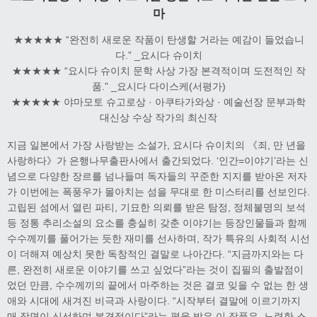
마
★★★★★ “완전히 새로운 작품이 탄생할 거라는 예감이 들었습니
다.” _요시다 슈이치
★★★★★ “요시다 슈이치 문학 사상 가장 본격적이며 도전적인 작
품.” _요시다 다이스케(서평가)
★★★★★ 야마모토 슈고로상 · 아쿠타가와상 · 예술선장 문부과학
대신상 수상 작가의 최신작
지금 일본에서 가장 사랑받는 소설가, 요시다 슈이치의 《죄, 만 년을
사랑하다》가 은행나무출판사에서 출간되었다. ‘인간=이야기’라는 신
념으로 다양한 장르를 넘나들며 독자들의 꾸준한 지지를 받아온 저자
가 이번에는 폭풍우가 몰아치는 섬을 무대로 한 미스터리를 선보인다.
고립된 섬에서 열린 파티, 기묘한 의뢰를 받은 탐정, 정체불명의 보석
등 정통 추리소설의 요소를 충실히 갖춘 이야기는 등장인물들과 함께
수수께끼를 풀어가는 듯한 재미를 선사하며, 작가 특유의 사회적 시선
이 더해져 예상치 못한 독창적인 결말로 나아간다. “지금까지와는 다
른, 완전히 새로운 이야기를 쓰고 싶었다”라는 것이 집필의 출발점이
었던 만큼, 수수께끼의 끝에서 마주하는 것은 결코 잊을 수 없는 한 생
애와 시대에 새겨진 비극과 사랑이다. “시작부터 결말에 이르기까지
매 장면이 신선하며 본격적이다”라는 평을 받은 이 작품은, 노련한 스