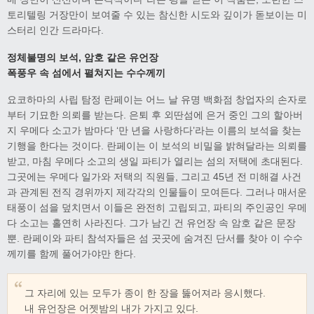
토리텔링 거장만이 보여줄 수 있는 참신한 시도와 깊이가 돋보이는 미
스터리 인간 드라마다.
정체불명의 보석, 암호 같은 유언장
폭풍우 속 섬에서 펼쳐지는 수수께끼
요코하마의 사립 탐정 란페이는 어느 날 유명 백화점 창업자의 손자로
부터 기묘한 의뢰를 받는다. 은퇴 후 외딴섬에 은거 중인 그의 할아버
지 우메다 소고가 밤마다 ‘만 년을 사랑하다’라는 이름의 보석을 찾는
기행을 한다는 것이다. 란페이는 이 보석의 비밀을 밝혀달라는 의뢰를
받고, 마침 우메다 소고의 생일 파티가 열리는 섬의 저택에 초대된다.
그곳에는 우메다 일가와 저택의 직원들, 그리고 45년 전 미해결 사건
과 관계된 전직 경위까지 제각각의 인물들이 모여든다. 그러나 매서운
태풍이 섬을 덮치면서 이들은 완전히 고립되고, 파티의 주인공인 우메
다 소고는 홀연히 사라진다. 그가 남긴 건 유언장 속 암호 같은 문장
뿐. 란페이와 파티 참석자들은 섬 곳곳에 숨겨진 단서를 찾아 이 수수
께끼를 함께 풀어가야만 한다.
그 자리에 있는 모두가 종이 한 장을 뚫어져라 응시했다.
내 유언장은 어젯밤의 내가 가지고 있다.