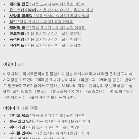
캐러멜 팝콘
/ 지음 요시다 슈이치 | 옮김 이영미
요노스케 이야기
/ 지음 요시다 슈이치 | 옮김 이영미
사랑을 말해줘
/ 지음 요시다 슈이치 | 옮김 이영미
악인
/ 지음 요시다 슈이치 | 옮김 이영미
캐러멜 팝콘
/ 지음 요시다 슈이치 | 옮김 이영미
랜드마크
/ 지음 요시다 슈이치 | 옮김 오유리
동경만경
/ 지음 요시다 슈이치 | 옮김 이영미
퍼레이드
/ 지음 요시다 슈이치 | 옮김 권남희
이영미
옮김
아주대학교 국어국문학과를 졸업하고 일본 와세다대학교 대학원 문학연구과 석
사과정을 수료했다. 2009년 요시다 슈이치의 《악인》과 《캐러멜 팝콘》 번역으
로 일본국제교류기금에서 주관하는 보라나비 저작・번역상의 첫 번역상을 수상
했다. 옮긴 책으로 《분노》 《요노스케 이야기》 《공중그네》 《마법의 주문》
《막차의 신》 《불타버린 지도》 등이 있다.
이영미
의 다른 책들
라디오 체조
/ 지음 오쿠다 히데오 | 옮김 이영미
숲은 알고 있다
/ 지음 요시다 슈이치 | 옮김 이영미
워터 게임
/ 지음 요시다 슈이치 | 옮김 이영미
다리를 건너다
/ 지음 요시다 슈이치 | 옮김 이영미