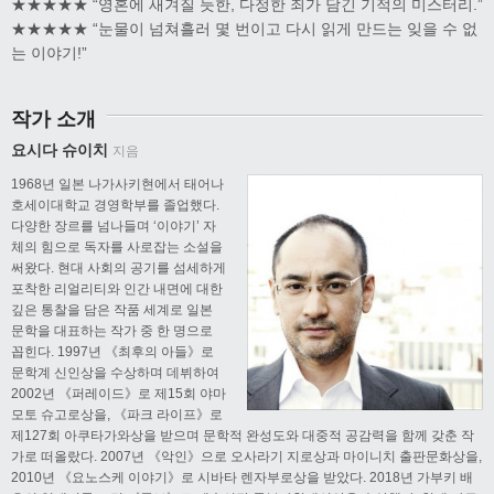
★★★★★ “영혼에 새겨질 듯한, 다정한 죄가 담긴 기적의 미스터리.”
★★★★★ “눈물이 넘쳐흘러 몇 번이고 다시 읽게 만드는 잊을 수 없
는 이야기!”
작가 소개
요시다 슈이치
지음
1968년 일본 나가사키현에서 태어나
호세이대학교 경영학부를 졸업했다.
다양한 장르를 넘나들며 ‘이야기’ 자
체의 힘으로 독자를 사로잡는 소설을
써왔다. 현대 사회의 공기를 섬세하게
포착한 리얼리티와 인간 내면에 대한
깊은 통찰을 담은 작품 세계로 일본
문학을 대표하는 작가 중 한 명으로
꼽힌다. 1997년 《최후의 아들》로
문학계 신인상을 수상하며 데뷔하여
2002년 《퍼레이드》로 제15회 야마
모토 슈고로상을, 《파크 라이프》로
제127회 아쿠타가와상을 받으며 문학적 완성도와 대중적 공감력을 함께 갖춘 작
가로 떠올랐다. 2007년 《악인》으로 오사라기 지로상과 마이니치 출판문화상을,
2010년 《요노스케 이야기》로 시바타 렌자부로상을 받았다. 2018년 가부키 배