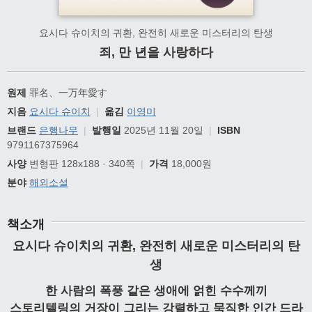
요시다 슈이치의 귀환, 완전히 새로운 미스터리의 탄생
죄, 만 년을 사랑하다
원제
罪名、一万年愛す
지음
요시다 슈이치
|
옮김
이영미
브랜드
은행나무
|
발행일
2025년 11월 20일
|
ISBN
9791167375964
사양
변형판 128x188 · 340쪽
|
가격
18,000원
분야
해외소설
책소개
요시다 슈이치의 귀환, 완전히 새로운 미스터리의 탄
생
한 사람의 폭풍 같은 생애에 얽힌 수수께끼
스토리텔링의 거장이 그리는 강렬하고 묵직한 인간 드라