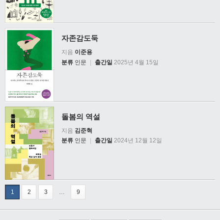
자존감도둑
지음
이준용
분류
인문
|
출간일
2025년 4월 15일
돌봄의 역설
지음
김준혁
분류
인문
|
출간일
2024년 12월 12일
1
2
3
…
9