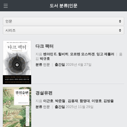
도서 분류|인문
다크 팩터
지음
벤야민 E. 힐비히
,
모르텐 모스하겐
,
잉고 제틀러
|
옮
김
박규호
분류
인문
|
출간일
2026년 4월 27일
경설유편
지음
이근호
,
박준철
,
김용재
,
함영대
,
이영호
,
김방울
분류
인문
|
출간일
2025년 11월 29일