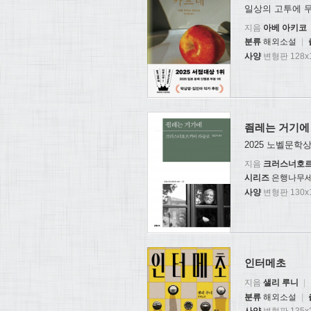
일상의 고투에 
지음
아베 아키코
분류
해외소설
|
사양
변형판 128x1
죔레는 거기에
2025 노벨문
지음
크러스너호르
시리즈
은행나무세
사양
변형판 130x1
인터메초
지음
샐리 루니
|
분류
해외소설
|