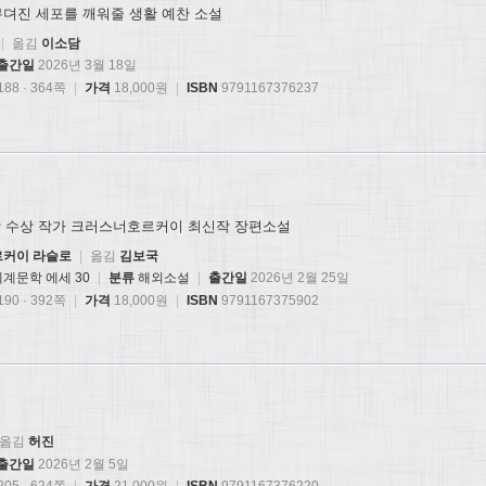
무뎌진 세포를 깨워줄 생활 예찬 소설
|
옮김
이소담
출간일
2026년 3월 18일
88 · 364쪽
|
가격
18,000원
|
ISBN
9791167376237
학상 수상 작가 크러스너호르커이 최신작 장편소설
커이 라슬로
|
옮김
김보국
계문학 에세 30
|
분류
해외소설
|
출간일
2026년 2월 25일
90 · 392쪽
|
가격
18,000원
|
ISBN
9791167375902
옮김
허진
출간일
2026년 2월 5일