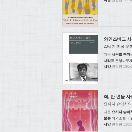
사양
변형판 135x2
와인즈버그 
20세기 미국 문
지음
셔우드 앤더
시리즈
은행나무세
사양
변형판 130x1
죄, 만 년을 
요시다 슈이치의
지음
요시다 슈이
분류
해외소설
|
사양
변형판 128x1