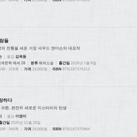
05 · 624쪽
|
가격
21,000원
|
ISBN
9791167376220
사람들
학의 전통을 세운 거장 셔우드 앤더슨의 대표작
슨
|
옮김
김욱동
계문학 에세 28
|
분류
해외소설
|
출간일
2026년 1월 9일
90 · 376쪽
|
가격
19,000원
|
ISBN
9791167376213
사랑하다
 귀환, 완전히 새로운 미스터리의 탄생
치
|
옮김
이영미
출간일
2025년 11월 20일
88 · 340쪽
|
가격
18,000원
|
ISBN
9791167375964