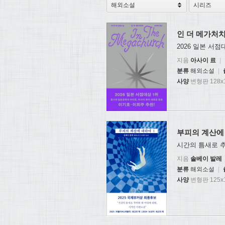
인 더 메가처
2026 일본 서
지음
아사이 료
|
분류
해외소설
|
사양
변형판 128x1
부피의 계산에 
시간의 틈새로 
지음
솔베이 발레
분류
해외소설
|
사양
변형판 125x1