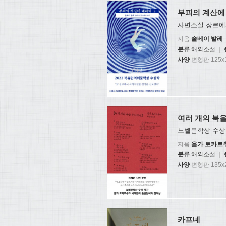
부피의 계산에 
사변소설 장르에
지음
솔베이 발레
분류
해외소설
|
사양
변형판 125x1
여러 개의 북
노벨문학상 수상
지음
올가 토카르
분류
해외소설
|
사양
변형판 135x2
카프네