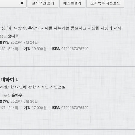
전자책만 보기
베스트셀러
도서목록 다운로드
치
점대상 1위 수상작, 추앙의 시대를 해부하는 통렬하고 대담한 사랑의 서사
옮김
송태욱
출간일
2026년 7월 24일
88 · 544쪽
|
가격
19,800원
|
ISBN
9791167376749
대하여 1
추락한 한 여인에 관한 시적인 사변소설
|
옮김
손화수
출간일
2026년 6월 30일
97 · 244쪽
|
가격
17,000원
|
ISBN
9791167376589