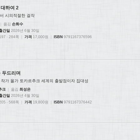
대하여 2
서 시의적절한 걸작
|
옮김
손화수
출간일
2026년 6월 30일
97 · 284쪽
|
가격
17,000원
|
ISBN
9791167376596
을 두드리며
 작가 올가 토카르추크 세계의 출발점이자 집대성
추크
|
옮김
최성은
출간일
2026년 4월 30일
05 · 568쪽
|
가격
19,800원
|
ISBN
9791167376442