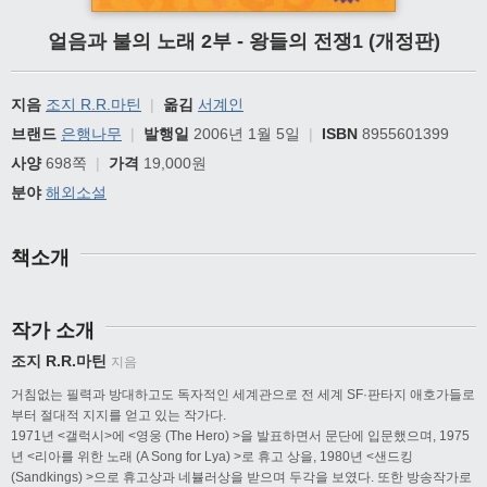
얼음과 불의 노래 2부 - 왕들의 전쟁1 (개정판)
지음
조지 R.R.마틴
|
옮김
서계인
브랜드
은행나무
|
발행일
2006년 1월 5일
|
ISBN
8955601399
사양
698쪽
|
가격
19,000원
분야
해외소설
책소개
작가 소개
조지 R.R.마틴
지음
거침없는 필력과 방대하고도 독자적인 세계관으로 전 세계 SF·판타지 애호가들로
부터 절대적 지지를 얻고 있는 작가다.
1971년 <갤럭시>에 <영웅 (The Hero) >을 발표하면서 문단에 입문했으며, 1975
년 <리아를 위한 노래 (A Song for Lya) >로 휴고 상을, 1980년 <샌드킹
(Sandkings) >으로 휴고상과 네뷸러상을 받으며 두각을 보였다. 또한 방송작가로