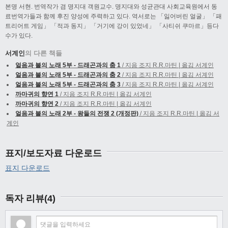
본명 서현. 번역작가 겸 명지대 객원교수. 명지대와 성균관대 사회교육원에서 동
료번역가들과 함께 후진 양성에 주력하고 있다. 역서로는 「잃어버린 얼굴」 「패
트리어트 게임」 「적과 동지」 「거기에 강이 있었네」 「사티쉬 쿠마르」등다
수가 있다.
서계인
의 다른 책들
얼음과 불의 노래 5부 - 드래곤과의 춤 1
/ 지음 조지 R.R.마틴 | 옮김 서계인
얼음과 불의 노래 5부 - 드래곤과의 춤 2
/ 지음 조지 R.R.마틴 | 옮김 서계인
얼음과 불의 노래 5부 - 드래곤과의 춤 3
/ 지음 조지 R.R.마틴 | 옮김 서계인
까마귀의 향연 1
/ 지음 조지 R.R.마틴 | 옮김 서계인
까마귀의 향연 2
/ 지음 조지 R.R.마틴 | 옮김 서계인
얼음과 불의 노래 2부 - 왕들의 전쟁 2 (개정판)
/ 지음 조지 R.R.마틴 | 옮김 서
계인
표지/보도자료 다운로드
표지 다운로드
독자 리뷰(4)