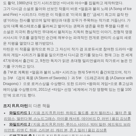
도 활약, 1980년대 인기 시리즈였던 <미녀와 야수>를 집필하고 제작하였다.
그가 다시금 소설로 돌아와 선보인 작품이 바로 <얼음과 불의 노래 (A Song of Ice
and Fire) > 시리즈다. 마틴은 이 작품으로 ‘미국의 톨킨’ ‘금세기 최고의 걸작 탄
생’이라는 찬사를 받으며 일약 평단과 대중 모두가 주목하는 작가로 거듭난다. 가
상의 대륙 웨스테로스를 둘러싸고 벌어지는 권력과 생존을 위한 투쟁을 다룬 이
소설은 지극히 환상적인 무대에서 펼쳐지는 지독히 현실적인 이야기, 전형적 영웅
서사시의 구조를 결정적인 순간에 깨부수는 파격적인 전개로 판타지 소설의 새로
운 지평을 열었다고 평가받았다.
마틴은 이 작품을 원작으로 하고 그 자신이 작가 겸 프로듀서로 참여한 드라마 <왕
좌의 게임> 시리즈가 돌풍을 일으키면서 다시금 전기를 맞는다. 현재 그는 전 세계
47개국에서 출간되 고, 9천만 독자가 읽은 초대형 밀리언셀러의 작가로서 높은 인
기를 구가하고 있다.
총 7부로 계획된 <얼음과 불의 노래> 시리즈는 현재 5부까지 출간되었으며, 작가
는 3부 《검의 폭풍 (A Storm of Swords) 》과 5부 《드래곤과의 춤 (A Dance with
Dragons) 》으로 로커스상을 수상했다. 또한 드라마 <왕좌의 게임>으로 휴고상과
에미상을 수상했으며, 2011년 <타임> 선정 ‘세계에서 가장 영향력 있는 인물 100
인’에 오르기도 했다.
조지 R.R.마틴
의 다른 책들
와일드카드 1
/ 지음 조지 R.R.마틴, 하워드 월드롭, 로저 젤라즈니, 월터 존 윌
리엄스, 멀린다 M. 스노드그래스, 마이클 캐서트, 데이비드 D. 러빈 | 옮김 김상훈
와일드카드 2
/ 지음 조지 R.R.마틴, 루이스 샤이너, 빅터 밀란, 에드워드 브라
이언트, 리앤 C. 하퍼, 스티븐 리, 캐리 본, 존 J. 밀러 | 옮김 김상훈
드래곤과의 춤 1
/ 지음 조지 R.R.마틴 | 옮김 이수현