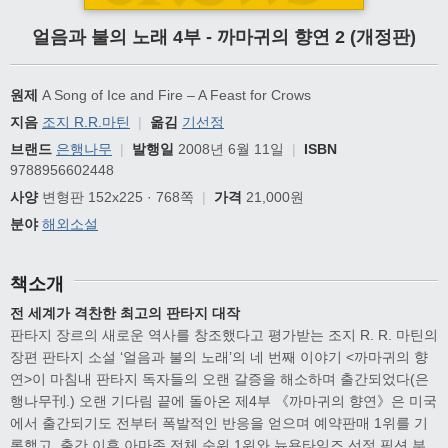
얼음과 불의 노래 4부 - 까마귀의 향연 2 (개정판)
원제
A Song of Ice and Fire – A Feast for Crows
지음
조지 R.R.마틴
|
옮김
기선정
브랜드
은행나무
|
발행일
2008년 6월 11일
|
ISBN
9788956602448
사양
변형판 152x225 · 768쪽
|
가격
21,000원
분야
해외소설
책소개
전 세계가 격찬한 최고의 판타지 대작
판타지 장르의 새로운 역사를 창조했다고 평가받는 조지 R. R. 마틴의
장편 판타지 소설 ‘얼음과 불의 노래’의 네 번째 이야기 <까마귀의 향
연>이 마침내 판타지 독자들의 오랜 갈증을 해소하며 출간되었다(은
행나무刊.) 오랜 기다림 끝에 돌아온 제4부 《까마귀의 향연》은 미국
에서 출간되기도 전부터 폭발적인 반응을 얻으며 예약판매 1위를 기
록했고, 출간 이후 아마존 전체 순위 1위와 뉴욕타임즈 선정 픽션 부