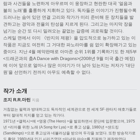
람과 사건들을 노련하게 아우르며 이 웅장하고 현란한 대곡 ‘얼음과
불의 노래’를 훌륭하게 지휘하고 있다. 독자들은 이야기가 진행될수록
드러나는 숨어 있던 연결 고리와 작가가 미리 준비해 둔 장치들을 발
견하고는 경악과 전율의 탄성을 지르게 된다. 그리고는 마지막 장을
넘기는 순간 또 다시 밀려오는 끝없는 갈증에 괴로워할 것이다.
스케일 면에서 이미 《반지의 제왕》을 압도적으로 능가하고 있는 이
작품은 지금도 여전히 그 거대한 파노라마를 쉼 없이 확장해가고 있는
중이다. 지난 4월 예약판매로 아마존 순위 1위를 기록하기도 한 제5부
<드래곤과의 춤A Dance with Dragons>(2008년 9월 미국 출간 예정)
에 이어 앞으로 얼마나 많은 이야기가 더 남아 있는지는 저자가 ‘대단
원’을 선언하기 전까지 아무도 예측할 수 없다.
작가 소개
조지 R.R.마틴
지음
거침없는 필력과 방대하고도 독자적인 세계관으로 전 세계 SF·판타지 애호가들로
부터 절대적 지지를 얻고 있는 작가다.
1971년 <갤럭시>에 <영웅 (The Hero) >을 발표하면서 문단에 입문했으며, 1975
년 <리아를 위한 노래 (A Song for Lya) >로 휴고 상을, 1980년 <샌드킹
(Sandkings) >으로 휴고상과 네뷸러상을 받으며 두각을 보였다. 또한 방송작가로
도 활약, 1980년대 인기 시리즈였던 <미녀와 야수>를 집필하고 제작하였다.