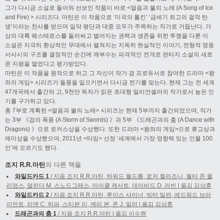
그가 다시금 소설로 돌아와 선보인 작품이 바로 <얼음과 불의 노래 (A Song of Ice
and Fire) > 시리즈다. 마틴은 이 작품으로 ‘미국의 톨킨’ ‘금세기 최고의 걸작 탄
생’이라는 찬사를 받으며 일약 평단과 대중 모두가 주목하는 작가로 거듭난다. 가
상의 대륙 웨스테로스를 둘러싸고 벌어지는 권력과 생존을 위한 투쟁을 다룬 이
소설은 지극히 환상적인 무대에서 펼쳐지는 지독히 현실적인 이야기, 전형적 영웅
서사시의 구조를 결정적인 순간에 깨부수는 파격적인 전개로 판타지 소설의 새로
운 지평을 열었다고 평가받았다.
마틴은 이 작품을 원작으로 하고 그 자신이 작가 겸 프로듀서로 참여한 드라마 <왕
좌의 게임> 시리즈가 돌풍을 일으키면서 다시금 전기를 맞는다. 현재 그는 전 세계
47개국에서 출간되 고, 9천만 독자가 읽은 초대형 밀리언셀러의 작가로서 높은 인
기를 구가하고 있다.
총 7부로 계획된 <얼음과 불의 노래> 시리즈는 현재 5부까지 출간되었으며, 작가
는 3부 《검의 폭풍 (A Storm of Swords) 》과 5부 《드래곤과의 춤 (A Dance with
Dragons) 》으로 로커스상을 수상했다. 또한 드라마 <왕좌의 게임>으로 휴고상과
에미상을 수상했으며, 2011년 <타임> 선정 ‘세계에서 가장 영향력 있는 인물 100
인’에 오르기도 했다.
조지 R.R.마틴
의 다른 책들
와일드카드 1
/ 지음 조지 R.R.마틴, 하워드 월드롭, 로저 젤라즈니, 월터 존 윌
리엄스, 멀린다 M. 스노드그래스, 마이클 캐서트, 데이비드 D. 러빈 | 옮김 김상훈
와일드카드 2
/ 지음 조지 R.R.마틴, 루이스 샤이너, 빅터 밀란, 에드워드 브라
이언트, 리앤 C. 하퍼, 스티븐 리, 캐리 본, 존 J. 밀러 | 옮김 김상훈
드래곤과의 춤 1
/ 지음 조지 R.R.마틴 | 옮김 이수현