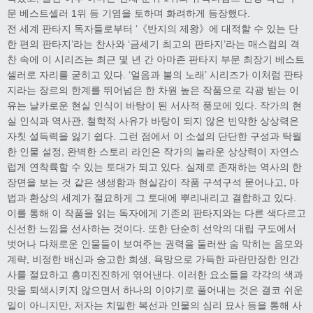
문 베스트셀러 1위 등 기염을 토하며 화려하게 등장했다.
전 세계 판타지 독자들로부터 ‘《반지의 제왕》에 대적할 수 있는 단
한 편의 판타지’라는 찬사와 ‘금세기 최고의 판타지’라는 매스컴의 격
찬 속에 이 시리즈는 최근 몇 년 간 아마존 판타지 부문 최장기 베스트
셀러로 자리를 굳히고 있다. ‘얼음과 불의 노래’ 시리즈가 이처럼 판타
지라는 장르의 한계를 뛰어넘은 한 차원 높은 작품으로 각광 받는 이
유는 날카로운 현실 인식이 바탕이 된 서사적 풍모에 있다. 작가의 현
실 인식과 역사관, 철학적 사유가 바탕이 되지 않은 빈약한 상상력은
자칫 설득력을 잃기 쉽다. 그런 점에서 이 소설의 단단한 구성과 탁월
한 인물 설정, 완벽한 스토리 라인은 작가의 놀라운 상상력이 자연스
럽게 연착륙할 수 있는 토대가 되고 있다. 실제로 존재하는 역사의 한
장면을 보는 것 같은 생생함과 현실감이 작품 구석구석 묻어나고, 마
법과 환상의 세계가 절묘하게 그 토대에 뿌리내리고 결합하고 있다.
이를 통해 이 작품을 읽는 독자에게 기존의 판타지와는 다른 색다르고
신선한 느낌을 선사하는 것이다. 또한 단순히 선악의 대립 구도에서
벗어나 다채로운 인물들이 보여주는 권력을 둘러싼 숨 막히는 음모와
계략, 비정한 배신과 숭고한 희생, 욕망으로 가득한 파란만장한 인간
사를 절묘하고 흥미진진하게 엮어낸다. 이러한 요소들을 각각의 색과
맛을 퇴색시키지 않으면서 하나의 이야기로 풀어내는 것은 결코 쉬운
일이 아니지만, 저자는 치밀한 복선과 인물의 심리 묘사 등을 통해 사