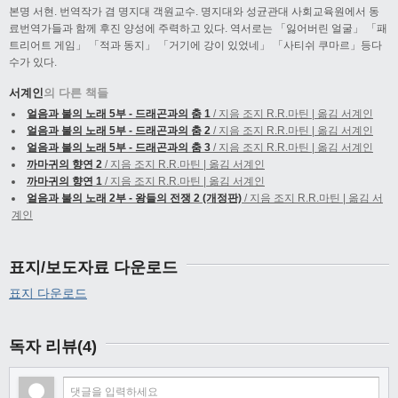
본명 서현. 번역작가 겸 명지대 객원교수. 명지대와 성균관대 사회교육원에서 동
료번역가들과 함께 후진 양성에 주력하고 있다. 역서로는 「잃어버린 얼굴」 「패
트리어트 게임」 「적과 동지」 「거기에 강이 있었네」 「사티쉬 쿠마르」등다
수가 있다.
서계인
의 다른 책들
얼음과 불의 노래 5부 - 드래곤과의 춤 1
/ 지음 조지 R.R.마틴 | 옮김 서계인
얼음과 불의 노래 5부 - 드래곤과의 춤 2
/ 지음 조지 R.R.마틴 | 옮김 서계인
얼음과 불의 노래 5부 - 드래곤과의 춤 3
/ 지음 조지 R.R.마틴 | 옮김 서계인
까마귀의 향연 2
/ 지음 조지 R.R.마틴 | 옮김 서계인
까마귀의 향연 1
/ 지음 조지 R.R.마틴 | 옮김 서계인
얼음과 불의 노래 2부 - 왕들의 전쟁 2 (개정판)
/ 지음 조지 R.R.마틴 | 옮김 서
계인
표지/보도자료 다운로드
표지 다운로드
독자 리뷰(4)