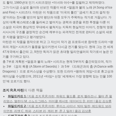
도 활약, 1980년대 인기 시리즈였던 <미녀와 야수>를 집필하고 제작하였다.
그가 다시금 소설로 돌아와 선보인 작품이 바로 <얼음과 불의 노래 (A Song of Ice
and Fire) > 시리즈다. 마틴은 이 작품으로 ‘미국의 톨킨’ ‘금세기 최고의 걸작 탄
생’이라는 찬사를 받으며 일약 평단과 대중 모두가 주목하는 작가로 거듭난다. 가
상의 대륙 웨스테로스를 둘러싸고 벌어지는 권력과 생존을 위한 투쟁을 다룬 이
소설은 지극히 환상적인 무대에서 펼쳐지는 지독히 현실적인 이야기, 전형적 영웅
서사시의 구조를 결정적인 순간에 깨부수는 파격적인 전개로 판타지 소설의 새로
운 지평을 열었다고 평가받았다.
마틴은 이 작품을 원작으로 하고 그 자신이 작가 겸 프로듀서로 참여한 드라마 <왕
좌의 게임> 시리즈가 돌풍을 일으키면서 다시금 전기를 맞는다. 현재 그는 전 세계
47개국에서 출간되 고, 9천만 독자가 읽은 초대형 밀리언셀러의 작가로서 높은 인
기를 구가하고 있다.
총 7부로 계획된 <얼음과 불의 노래> 시리즈는 현재 5부까지 출간되었으며, 작가
는 3부 《검의 폭풍 (A Storm of Swords) 》과 5부 《드래곤과의 춤 (A Dance with
Dragons) 》으로 로커스상을 수상했다. 또한 드라마 <왕좌의 게임>으로 휴고상과
에미상을 수상했으며, 2011년 <타임> 선정 ‘세계에서 가장 영향력 있는 인물 100
인’에 오르기도 했다.
조지 R.R.마틴
의 다른 책들
와일드카드 1
/ 지음 조지 R.R.마틴, 하워드 월드롭, 로저 젤라즈니, 월터 존 윌
리엄스, 멀린다 M. 스노드그래스, 마이클 캐서트, 데이비드 D. 러빈 | 옮김 김상훈
와일드카드 2
/ 지음 조지 R.R.마틴, 루이스 샤이너, 빅터 밀란, 에드워드 브라
이언트, 리앤 C. 하퍼, 스티븐 리, 캐리 본, 존 J. 밀러 | 옮김 김상훈
드래곤과의 춤 3
/ 지음 조지 R.R.마틴 | 옮김 이수현