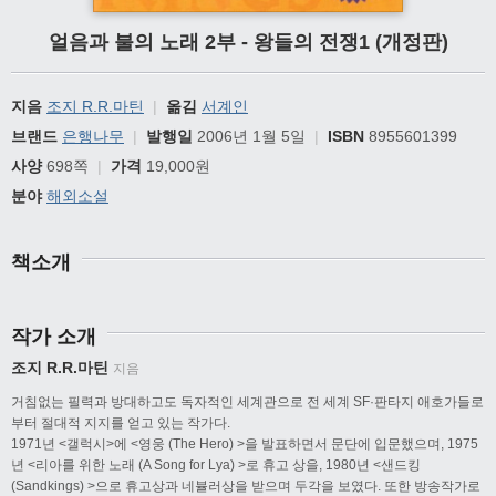
얼음과 불의 노래 2부 - 왕들의 전쟁1 (개정판)
지음
조지 R.R.마틴
|
옮김
서계인
브랜드
은행나무
|
발행일
2006년 1월 5일
|
ISBN
8955601399
사양
698쪽
|
가격
19,000원
분야
해외소설
책소개
작가 소개
조지 R.R.마틴
지음
거침없는 필력과 방대하고도 독자적인 세계관으로 전 세계 SF·판타지 애호가들로
부터 절대적 지지를 얻고 있는 작가다.
1971년 <갤럭시>에 <영웅 (The Hero) >을 발표하면서 문단에 입문했으며, 1975
년 <리아를 위한 노래 (A Song for Lya) >로 휴고 상을, 1980년 <샌드킹
(Sandkings) >으로 휴고상과 네뷸러상을 받으며 두각을 보였다. 또한 방송작가로