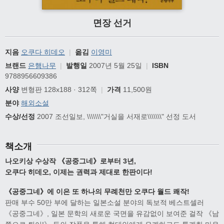
면장 선거
지음
오쿠다 히데오
|
옮김
이영미
브랜드
은행나무
|
발행일
2007년 5월 25일
|
ISBN
9788956609386
사양
변형판 128x188 · 312쪽
|
가격
11,500원
분야
해외소설
수상/선정
2007 조선일보, \\\\\\\"거실을 서재로\\\\\\\" 선정 도서
책소개
나오키상 수상작 《공중그네》로부터 3년,
오쿠다 히데오, 이제는 권력과 제대로 한판이다!
《공중그네》에 이은 또 하나의 무례천만 오쿠다 월드 쾌작!
판매 부수 50만 부에 달하는 일본소설 분야의 독보적 베스트셀러
《공중그네》, 일본 문학의 새로운 국면을 유감없이 보여준 걸작 《남