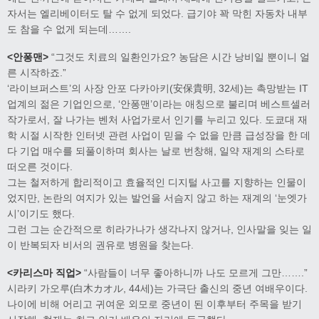
자서는 엘리베이터도 탈 수 없게 되었다. 급기야 꽉 막힌 자동차 내부
도 참을 수 없게 되는데…….
<안퐁맨>
“그것도 치료의 일환인가요? 농담은 시간 낭비일 뿐이니 얼
른 시작하죠.”
‘라이브퍼스트’의 사장 안포 다카아키(安保貴明, 32세)는 촉망받는 IT
업계의 젊은 기업인으로, ‘안퐁맨’이라는 애칭으로 불리며 베스트셀러
작가로서, 잘 나가는 벤처 사업가로서 인기를 누리고 있다. 도쿄대 재
학 시절 시작한 인터넷 관련 사업이 믿을 수 없을 만큼 급성장을 한 데
다 기업 매수를 되풀이하며 회사는 날로 번창해, 일약 재계의 스타로
떠오른 것이다.
그는 철저하게 합리적이고 효율적인 디지털 사고를 지향하는 인물이
었지만, 논란의 여지가 있는 발언을 서슴지 않고 하는 재계의 ‘눈엣가
시’이기도 했다.
그런 그는 순간적으로 히라가나가 생각나지 않거나, 인사말을 잊는 일
이 반복되자 비서의 권유로 병원을 찾는다.
<카리스마 직업>
“사람들이 너무 좋아하니까 나도 모르게 그만…….”
시라키 가오루(白木カオル, 44세)는 가극단 출신의 중년 여배우이다.
나이에 비해 어리고 귀여운 외모로 중년이 된 이후부터 주목을 받기