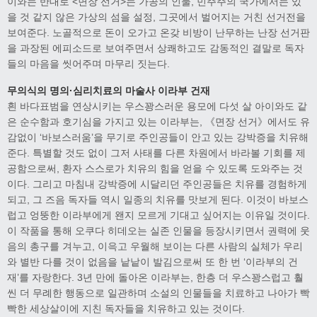
이와는 반대로 <면장 선거>는 가공의 인물, 민주주의 국가에서는 있
을 것 같지 않은 가상의 섬을 설정, 그곳에서 벌어지는 거친 선거전을
보여준다. 노골적으로 돈이 오가고 온갖 비방이 난무하는 난장 선거판
을 과장된 에피소드로 보여주면서 상쾌하고도 감동적인 결말로 독자
들의 마음을 씻어주며 마무리 짓는다.
무의식의 명의·심리치료의 마술사 이라부 건재
흰 바다표범을 연상시키는 우스꽝스러운 용모에 다섯 살 아이와도 같
은 순수함과 호기심을 가지고 있는 이라부는, 《면장 선거》에서도 유
감없이 ‘바보스러움’을 무기로 주인공들이 안고 있는 강박증을 치유해
준다. 특별할 것도 없이 그저 사태를 다른 차원에서 바라볼 기회를 제
공함으로써, 환자 스스로가 치유의 힘을 얻을 수 있도록 도와주는 것
이다. 그리고 마침내 강박증에 시달리던 주인공들은 치유를 경험하게
되고, 그 즈음 독자들 역시 일종의 치유를 맛보게 된다. 이것이 바보스
럽고 엉뚱한 이라부에게 왠지 모르게 기대고 싶어지는 이유일 것이다.
이 작품을 통해 오쿠다 히데오는 실존 인물을 등장시키면서 권력에 웃
음의 총구를 겨누고, 이윽고 우월해 보이는 다른 사람의 실체가 우리
와 별반 다를 것이 없음을 낱낱이 발김으로써 또 한 번 ‘이라부의 건
재’를 자랑한다. 3년 만에 돌아온 이라부는, 한층 더 우스꽝스럽고 훨
씬 더 무례한 행동으로 일관하며 소설의 인물들을 치료하고 나아가 빡
빡한 세상살이에 지친 독자들을 치유하고 있는 것이다.