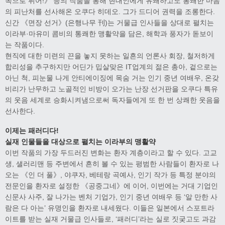
쪽으로 튀어!》 등의 작품을 통해 현대인에게 유쾌하고도 통쾌한 마음
의 피난처를 선사해온 오쿠다 히데오. 그가 드디어 권력을 조롱한다.
신간 《면장 선거》(은행나무 刊)는 거물급 인사들을 상대로 펼치는
이라부·마유미 콤비의 통쾌한 맹활약을 담은, 해학과 풍자가 돋보이
는 작품이다.
현직에 대한 미련의 끈을 놓지 못하는 일흔의 언론사 회장, 철저하게
합리성을 추구하지만 어딘가 밉살맞은 IT업계의 젊은 총아, 겉으로는
아닌 척, 피눈물 나게 안티에이징에 목숨 거는 인기 중년 여배우, 온갖
비리가 난무하고 노골적인 비방이 오가는 난장 선거판을 오쿠다 특유
의 웃음 세계로 승화시켜냄으로써 독자들에게 또 한 번 상쾌한 웃음을
선사한다.
이제는 패러디다!
실재 인물들을 대상으로 펼치는 이라부의 맹활약
이번 작품의 가장 두드러진 변화는 환자 계층이라고 할 수 있다. 고교
생, 샐러리맨 등 주변에서 흔히 볼 수 있는 평범한 사람들이 환자로 나
오는 《인 더 풀》, 야쿠자, 베테랑 곡예사, 인기 작가 등 특정 분야의
전문인을 환자로 설정한 《공중그네》에 이어, 이번에는 거대 기업인
신문사 사주, 잘 나가는 벤처 기업가, 인기 중년 여배우 등 ‘알 만한 사
람은 다 아는’ 유명인을 환자로 내세웠다. 이들은 일본에서 스포트라
이트를 받는 실재 거물급 인사들로, ‘패러디’라는 실로 짓궂고도 과감