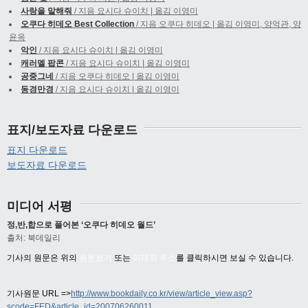
사랑을 말해줘
/ 지음 요시다 슈이치 | 옮김 이영미
오쿠다 히데오 Best Collection
/ 지음 오쿠다 히데오 | 옮김 이영미, 양억관, 양
윤옥
악인
/ 지음 요시다 슈이치 | 옮김 이영미
캐러멜 팝콘
/ 지음 요시다 슈이치 | 옮김 이영미
공중그네
/ 지음 오쿠다 히데오 | 옮김 이영미
동경만경
/ 지음 요시다 슈이치 | 옮김 이영미
표지/보도자료 다운로드
표지 다운로드
보도자료 다운로드
미디어 서평
정,반,합으로 풀어본 ‘오쿠다 히데오 월드’
출처: 북데일리
기사의 원문은 위의
원문보기
또는
아래의 주소
를 클릭하시면 보실 수 있습니다.
기사원문 URL =>
http://www.bookdaily.co.kr/view/article_view.asp?
scode=FED&article_id=200706260011