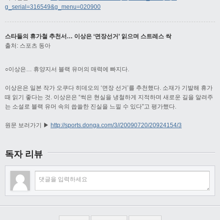
g_serial=316549&g_menu=020900
스타들의 휴가철 추천서… 이상은 ‘면장선거’ 읽으며 스트레스 싹
출처: 스포츠 동아
○이상은… 휴양지서 블랙 유머의 매력에 빠지다.
이상은은 일본 작가 오쿠다 히데오의 ‘면장 선거’를 추천했다. 소재가 기발해 휴가
때 읽기 좋다는 것. 이상은은 “썩은 현실을 냉철하게 지적하며 새로운 길을 알려주
는 소설로 블랙 유머 속의 씁쓸한 진실을 느낄 수 있다”고 평가했다.
원문 보러가기 ▶
http://sports.donga.com/3//20090720/20924154/3
독자 리뷰