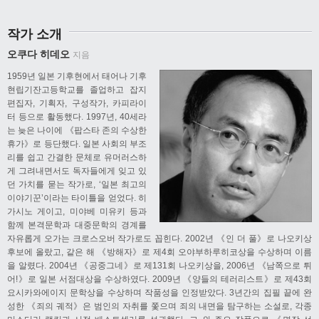
작가 소개
오쿠다 히데오
지음
1959년 일본 기후현에서 태어나 기후
현립기잔고등학교를 졸업하고 잡지
편집자, 기획자, 구성작가, 카피라이
터 등으로 활동했다. 1997년, 40세라
는 늦은 나이에 《팝스타 존의 수상한
휴가》로 등단했다. 일본 사회의 부조
리를 쉽고 간결한 문체로 유머러스하
게 그려내면서도 독자들에게 잊고 있
던 가치를 묻는 작가로, ‘일본 최고의
이야기꾼’이라는 타이틀을 얻었다. 히
가시노 게이고, 미야베 미유키 등과
함께 본격문학과 대중문학의 경계를
자유롭게 오가는 크로스오버 작가로도 꼽힌다. 2002년 《인 더 풀》로 나오키상
후보에 올랐고, 같은 해 《방해자》로 제4회 오야부하루히코상을 수상하며 이름
을 알렸다. 2004년 《공중그네》로 제131회 나오키상을, 2006년 《남쪽으로 튀
어!》로 일본 서점대상을 수상하였다. 2009년 《양들의 테러리스트》로 제43회
요시카와에이지 문학상을 수상하며 작품성을 인정받았다. 3년간의 집필 끝에 완
성한 《죄의 궤적》은 범인의 자취를 쫓으며 죄의 내면을 탐구하는 소설로, 각종