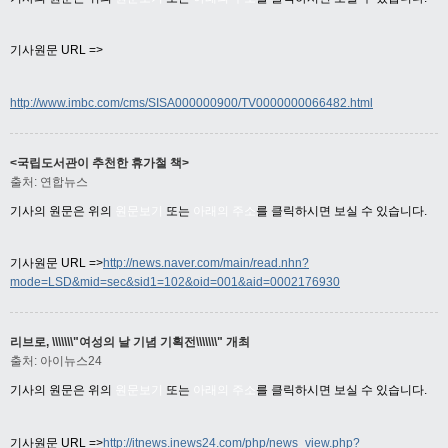
기사원문 URL =>
http://www.imbc.com/cms/SISA000000900/TV0000000066482.html
<국립도서관이 추천한 휴가철 책>
출처: 연합뉴스
기사의 원문은 위의
원문보기
또는
아래의 주소
를 클릭하시면 보실 수 있습니다.
기사원문 URL =>
http://news.naver.com/main/read.nhn?
mode=LSD&mid=sec&sid1=102&oid=001&aid=0002176930
리브로, \\\\\\\"여성의 날 기념 기획전\\\\\\\" 개최
출처: 아이뉴스24
기사의 원문은 위의
원문보기
또는
아래의 주소
를 클릭하시면 보실 수 있습니다.
기사원문 URL =>
http://itnews.inews24.com/php/news_view.php?