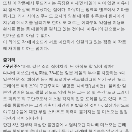
또한 이 작품에서 두드러지는 특징은 이제껏 베일에 싸여 있던 마유미
의 정체가 살짝 드러났다는 점이다. 마유미는 펑크록 밴드에서 기타를
튕기고, 라지 사이즈 주사도 모자라 양철 대야를 휘두르며 환자에게
치유의 메시지를 날리기도 한다. 또 때로는 이라부의 약점을 이용해
환자를 돕는 등 대활약을 펼치고 있는 것이다. 마유미의 팬으로서는
반가운 일이 아닐 수 없다.
이 외에도 각 에피소드가 서로 미묘하게 연결되고 있는 점은 이 작품
에 재미를 더하는 덤이다.
줄거리
<구단주>
“바보 같은 소리 집어치워. 난 아직도 할 일이 많아!”
다나베 미쓰오(田辺満雄, 78세)는 일본 제일의 부수를 자랑하는 <대
일본신문>의 회장인 동시에 프로야구 센트럴리그의 인기 구단 ‘도쿄
그레이트 파워즈’의 구단주이다. 별명은 ‘나베맨’(냄비맨). ‘불쾌한 일
본인 넘버원’으로 뽑힐 정도로 악명 높은 그는 요 몇 주간 ‘도쿄 그레이
트 파워즈’의 구단주로서 매스컴 각지의 집중 포화를 받고 있다. 리그
제를 통합하려는 그의 계획이 세간의 반발을 산 것이다. 설상가상으로
야구선수들에 대한 부정 스카우트 의혹이 불거지는 등 미쓰오는 점점
국민의 적이 되어간다.
한편 3년 전부터 극심한 불면증에 시달려오던 다나베 미쓰오는 근래
에는 한꺼번에 쏟아지는 카메라 플래시 세례에 현기증을 일으키고, 혼