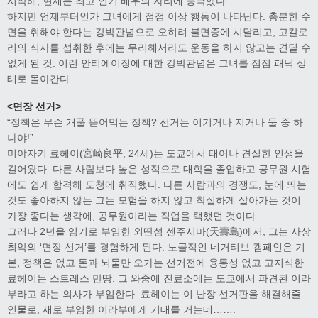
시작해, 현재는 최고 인기 배우의 자리에 등극했다.
하지만 언제부터인가 그녀에게 점점 이상 행동이 나타난다. 충분한 수
면을 취해야 한다는 강박관념으로 오히려 불면증에 시달리고, 고칼로
리의 식사를 섭취한 후에는 무리해서라도 운동을 하지 않고는 견딜 수
없게 된 것. 이런 안티에이징에 대한 강박관념은 그녀를 점점 패닉 상
태로 몰아간다.
<면장 선거>
“정책은 무슨 개풀 뜯어먹는 정책? 선거는 이기거나 지거나 둘 중 하
나야!”
미야자키 료헤이(宮崎良平, 24세)는 도쿄에서 태어나 견실한 인생을
걸어왔다. 다른 사람보다 높은 성적으로 대학을 졸업하고 공무원 시험
에도 쉽게 합격해 도청에 취직했다. 다른 사람과의 경쟁도, 눈에 띄는
것도 좋아하지 않는 그는 모험을 하지 않고 착실하게 살아가는 것이
가장 좋다는 생각에, 공무원이라는 직업을 택했던 것이다.
그러나 2년을 임기로 부임한 외딴섬 센주시마(天壽島)에서, 그는 사상
최악의 ‘면장 선거’를 경험하게 된다. 노골적인 네거티브 캠페인은 기
본, 정책은 없고 돈과 뇌물만 오가는 선거전에 융통성 없고 고지식한
료헤이는 스트레스 만땅. 그 와중에 진료소에는 도쿄에서 파견된 이라
부라고 하는 의사가 부임한다. 료헤이는 이 난장 선거판을 해결해줄
인물로, 새로 부임한 이라부에게 기대를 거는데…….