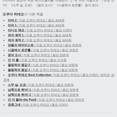
미스터리 랭킹과 서점 베스트셀러를 석권했다. 그 외 주요 작품으로 《면장 선
거》 《스무 살, 도쿄》 《꿈의 도시》 《시골에서 로큰롤》 등이 있다.
오쿠다 히데오
의 다른 책들
리버 2
/ 지음 오쿠다 히데오 | 옮김 송태욱
리버 1
/ 지음 오쿠다 히데오 | 옮김 송태욱
라디오 체조
/ 지음 오쿠다 히데오 | 옮김 이영미
죄의 궤적 1
/ 지음 오쿠다 히데오 | 옮김 송태욱
죄의 궤적 2
/ 지음 오쿠다 히데오 | 옮김 송태욱
양들의 테러리스트
/ 지음 오쿠다 히데오 | 옮김 양윤옥
시골에서 로큰롤
/ 지음 오쿠다 히데오 | 옮김 권영주
꿈의 도시
/ 지음 오쿠다 히데오 | 옮김 양윤옥
인 더 풀
/ 지음 오쿠다 히데오 | 옮김 이규원
올림픽의 몸값 2
/ 지음 오쿠다 히데오 | 옮김 양윤옥
올림픽의 몸값 1
/ 지음 오쿠다 히데오 | 옮김 양윤옥
오쿠다 히데오 Best Collection
/ 지음 오쿠다 히데오 | 옮김 이영미, 양억관, 양
윤옥
스무 살, 도쿄
/ 지음 오쿠다 히데오 | 옮김 양윤옥
남쪽으로 튀어! 1
/ 지음 오쿠다 히데오 | 옮김 양윤옥
남쪽으로 튀어! 2
/ 지음 오쿠다 히데오 | 옮김 양윤옥
인 더 풀(In the Pool)
/ 지음 오쿠다 히데오 | 옮김 양억관
공중그네
/ 지음 오쿠다 히데오 | 옮김 이영미