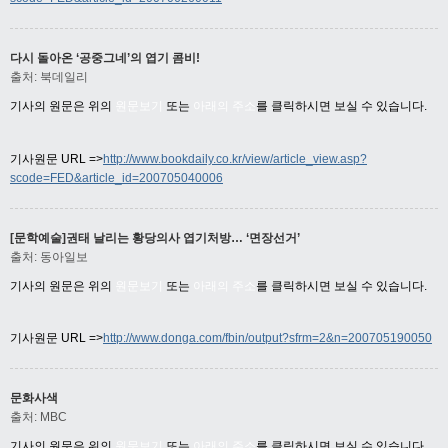
다시 돌아온 ‘공중그네’의 엽기 콤비!
출처: 북데일리
기사의 원문은 위의
원문보기
또는
아래의 주소
를 클릭하시면 보실 수 있습니다.
기사원문 URL =>
http://www.bookdaily.co.kr/view/article_view.asp?
scode=FED&article_id=200705040006
[문학예술]권태 날리는 황당의사 엽기처방… ‘면장선거’
출처: 동아일보
기사의 원문은 위의
원문보기
또는
아래의 주소
를 클릭하시면 보실 수 있습니다.
기사원문 URL =>
http://www.donga.com/fbin/output?sfrm=2&n=200705190050
문화사색
출처: MBC
기사의 원문은 위의
원문보기
또는
아래의 주소
를 클릭하시면 보실 수 있습니다.