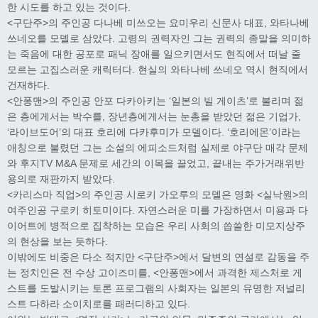
한 시도를 하고 있는 것이다.
<구단주>의 주인공 다나베 미쓰오는 요미우리 신문사 대표, 와타나베
쓰네오를 모델로 삼았다. 고령의 권력자인 그는 권력의 종말을 의미하
는 죽음에 대한 공포로 패닉 장애를 일으키면서도 현직에서 떠날 줄
모르는 고집스러운 캐릭터다. 현실의 와타나베 쓰네오 역시 현직에서
건재하다.
<안퐁맨>의 주인공 안포 다카아키는 ‘일본의 빌 게이츠’로 불리며 젊
은 층에게서는 박수를, 장년층에게서는 눈총을 받았던 젊은 기업가,
‘라이브도어’의 대표 호리에 다카후미가 모델이다. ‘호리에몬’이라는
애칭으로 불렸던 그는 소설의 에피소드처럼 실제로 야구단 매각 문제
와 후지TV M&A 문제로 세간의 이목을 끌었고, 끝내는 주가거래위반
용의로 재판까지 받았다.
<카리스마 직업>의 주인공 시로키 가오루의 모델은 영화 <실낙원>의
여주인공 구로키 히토미이다. 자연스러운 미를 가장하면서 미용과 다
이어트에 병적으로 집착하는 모습은 우리 사회의 씁쓸한 미모지상주
의 현상을 보는 듯하다.
이밖에도 비중은 다소 적지만 <구단주>에서 달변의 연설로 감동을 주
는 정치인은 전 수상 고이즈미를, <안퐁맨>에서 과격한 제스처로 게
스트를 도발시키는 토론 프로그램의 사회자는 일본의 유명한 저널리
스트 다하라 소이치로를 패러디하고 있다.