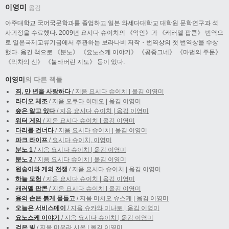
이영미
옮김
아주대학교 국어국문학과를 졸업하고 일본 와세다대학교 대학원 문학연구과 석
사과정을 수료했다. 2009년 요시다 슈이치의 《악인》과 《캐러멜 팝콘》 번역으
로 일본국제교류기금에서 주관하는 보라나비 저작・번역상의 첫 번역상을 수상
했다. 옮긴 책으로 《분노》 《요노스케 이야기》 《공중그네》 《마법의 주문》
《막차의 신》 《불타버린 지도》 등이 있다.
이영미
의 다른 책들
죄, 만 년을 사랑하다
/ 지음 요시다 슈이치 | 옮김 이영미
라디오 체조
/ 지음 오쿠다 히데오 | 옮김 이영미
숲은 알고 있다
/ 지음 요시다 슈이치 | 옮김 이영미
워터 게임
/ 지음 요시다 슈이치 | 옮김 이영미
다리를 건너다
/ 지음 요시다 슈이치 | 옮김 이영미
파크 라이프
/ 요시다 슈이치, 이영미
분노 1
/ 지음 요시다 슈이치 | 옮김 이영미
분노 2
/ 지음 요시다 슈이치 | 옮김 이영미
원숭이와 게의 전쟁
/ 지음 요시다 슈이치 | 옮김 이영미
하늘 모험
/ 지음 요시다 슈이치 | 옮김 이영미
캐러멜 팝콘
/ 지음 요시다 슈이치 | 옮김 이영미
용의 손은 붉게 물들고
/ 지음 미치오 슈스케 | 옮김 이영미
오늘은 서비스데이
/ 지음 슈카와 미나토 | 옮김 이영미
요노스케 이야기
/ 지음 요시다 슈이치 | 옮김 이영미
검은 빛
/ 지음 미우라 시온 | 옮김 이영미