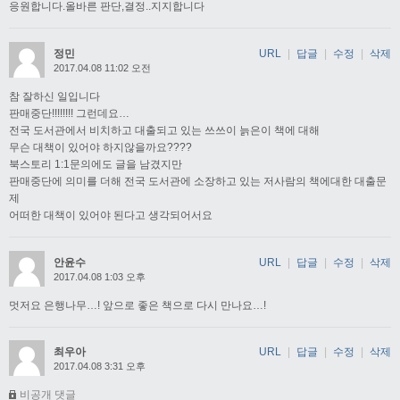
응원합니다.올바른 판단,결정..지지합니다
정민
URL
|
답글
|
수정
|
삭제
2017.04.08 11:02 오전
참 잘하신 일입니다
판매중단!!!!!!!! 그런데요…
전국 도서관에서 비치하고 대출되고 있는 쓰쓰이 늙은이 책에 대해
무슨 대책이 있어야 하지않을까요????
북스토리 1:1문의에도 글을 남겼지만
판매중단에 의미를 더해 전국 도서관에 소장하고 있는 저사람의 책에대한 대출문
제
어떠한 대책이 있어야 된다고 생각되어서요
안윤수
URL
|
답글
|
수정
|
삭제
2017.04.08 1:03 오후
멋저요 은행나무…! 앞으로 좋은 책으로 다시 만나요…!
최우아
URL
|
답글
|
수정
|
삭제
2017.04.08 3:31 오후
비공개 댓글