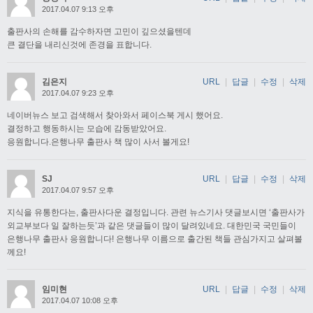
2017.04.07 9:13 오후
출판사의 손해를 감수하자면 고민이 깊으셨을텐데
큰 결단을 내리신것에 존경을 표합니다.
김은지
URL
|
답글
|
수정
|
삭제
2017.04.07 9:23 오후
네이버뉴스 보고 검색해서 찾아와서 페이스북 게시 했어요.
결정하고 행동하시는 모습에 감동받았어요.
응원합니다.은행나무 출판사 책 많이 사서 볼게요!
SJ
URL
|
답글
|
수정
|
삭제
2017.04.07 9:57 오후
지식을 유통한다는, 출판사다운 결정입니다. 관련 뉴스기사 댓글보시면 ‘출판사가
외교부보다 일 잘하는듯’과 같은 댓글들이 많이 달려있네요. 대한민국 국민들이
은행나무 출판사 응원합니다! 은행나무 이름으로 출간된 책들 관심가지고 살펴볼
께요!
임미현
URL
|
답글
|
수정
|
삭제
2017.04.07 10:08 오후