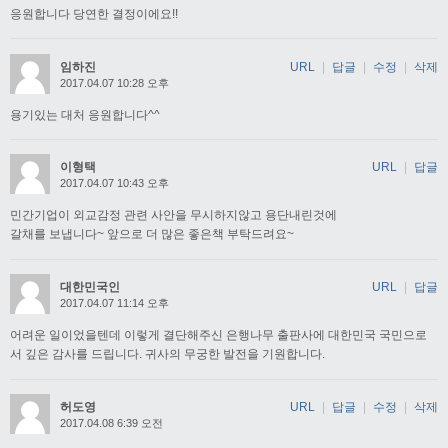
응원합니다 당연한 결정이에요!!
임하진
URL
|
답글
|
수정
|
삭제
2017.04.07 10:28 오후
용기있는 대처 응원합니다^^
이형택
URL
|
답글
2017.04.07 10:43 오후
민간기업이 외교감정 관련 사안을 무시하지않고 용단내린것에
갈채를 보냅니다~ 앞으로 더 많은 좋은책 부탁드려요~
대한민국인
URL
|
답글
2017.04.07 11:14 오후
어려운 일이었을텐데 이렇게 결단해주신 은행나무 출판사에 대한민국 국민으로
서 깊은 감사를 드립니다. 귀사의 무궁한 발전을 기원합니다.
허도영
URL
|
답글
|
수정
|
삭제
2017.04.08 6:39 오전