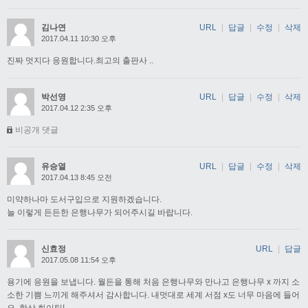
김나연
URL
|
답글
|
수정
|
삭제
2017.04.11 10:30 오후
진짜 멋지다 응원합니다.최고의 출판사 ..
박선영
URL
|
답글
|
수정
|
삭제
2017.04.12 2:35 오후
비공개 댓글
유승열
URL
|
답글
|
수정
|
삭제
2017.04.13 8:45 오전
미약하나마 도서구입으로 지원하겠습니다.
늘 이렇게 든든한 은행나무가 되어주시길 바랍니다.
신효정
URL
|
답글
2017.05.08 11:54 오후
용기에 응원을 보냅니다. 월든을 통해 처음 은행나무와 만나고 은행나무 x 까지 소
소한 기쁨 느끼게 해주셔서 감사합니다. 내멋대로 세계 서점 x도 너무 마음에 들어
요. 항상 화이팅!