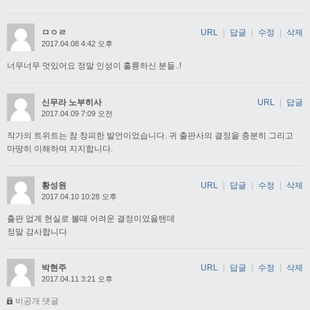
ㅁㅇㄹ
URL
|
답글
|
수정
|
삭제
2017.04.08 4:42 오후
너무너무 멋있어요 정말 인성이 훌륭하신 분들..!
신무라 노부히사
URL
|
답글
2017.04.09 7:09 오전
작가의 트위트는 참 창피한 발언이었습니다. 귀 출판사의 결정을 충분히 그리고
마땅히 이해하며 지지합니다.
황성원
URL
|
답글
|
수정
|
삭제
2017.04.10 10:28 오후
출판 업계 현실로 볼때 어려운 결정이었을텐데
정말 감사합니다
박현주
URL
|
답글
|
수정
|
삭제
2017.04.11 3:21 오후
비공개 댓글