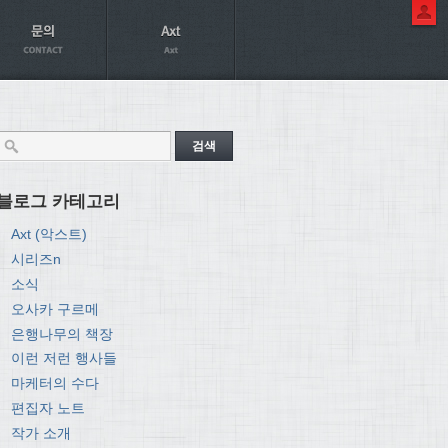
블로그 카테고리
Axt (악스트)
시리즈n
소식
오사카 구르메
은행나무의 책장
이런 저런 행사들
마케터의 수다
편집자 노트
작가 소개