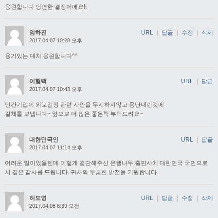
응원합니다 당연한 결정이에요!!
임하진
URL
|
답글
|
수정
|
삭제
2017.04.07 10:28 오후
용기있는 대처 응원합니다^^
이형택
URL
|
답글
2017.04.07 10:43 오후
민간기업이 외교감정 관련 사안을 무시하지않고 용단내린것에
갈채를 보냅니다~ 앞으로 더 많은 좋은책 부탁드려요~
대한민국인
URL
|
답글
2017.04.07 11:14 오후
어려운 일이었을텐데 이렇게 결단해주신 은행나무 출판사에 대한민국 국민으로
서 깊은 감사를 드립니다. 귀사의 무궁한 발전을 기원합니다.
허도영
URL
|
답글
|
수정
|
삭제
2017.04.08 6:39 오전