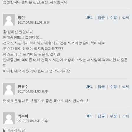
응원합니다.올바른 판단,결정..지지합니다
정민
URL
|
답글
|
수정
|
삭제
2017.04.08 11:02 오전
참 잘하신 일입니다
판매중단!!!!!!!! 그런데요…
전국 도서관에서 비치하고 대출되고 있는 쓰쓰이 늙은이 책에 대해
무슨 대책이 있어야 하지않을까요????
북스토리 1:1문의에도 글을 남겼지만
판매중단에 의미를 더해 전국 도서관에 소장하고 있는 저사람의 책에대한 대출문
제
어떠한 대책이 있어야 된다고 생각되어서요
안윤수
URL
|
답글
|
수정
|
삭제
2017.04.08 1:03 오후
멋저요 은행나무…! 앞으로 좋은 책으로 다시 만나요…!
최우아
URL
|
답글
|
수정
|
삭제
2017.04.08 3:31 오후
비공개 댓글