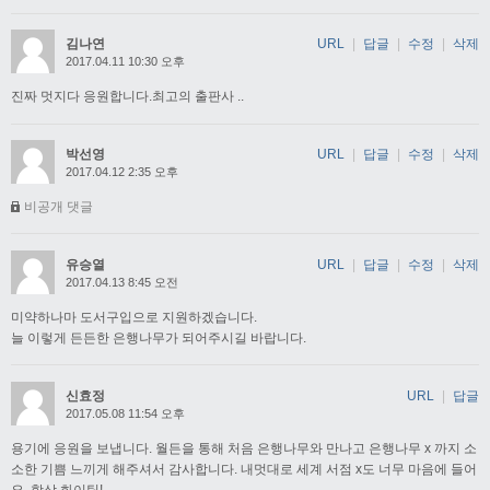
김나연
URL
|
답글
|
수정
|
삭제
2017.04.11 10:30 오후
진짜 멋지다 응원합니다.최고의 출판사 ..
박선영
URL
|
답글
|
수정
|
삭제
2017.04.12 2:35 오후
비공개 댓글
유승열
URL
|
답글
|
수정
|
삭제
2017.04.13 8:45 오전
미약하나마 도서구입으로 지원하겠습니다.
늘 이렇게 든든한 은행나무가 되어주시길 바랍니다.
신효정
URL
|
답글
2017.05.08 11:54 오후
용기에 응원을 보냅니다. 월든을 통해 처음 은행나무와 만나고 은행나무 x 까지 소
소한 기쁨 느끼게 해주셔서 감사합니다. 내멋대로 세계 서점 x도 너무 마음에 들어
요. 항상 화이팅!