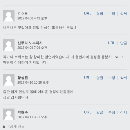
ㅁㅇㄹ
URL
|
답글
|
수정
|
삭제
2017.04.08 4:42 오후
너무너무 멋있어요 정말 인성이 훌륭하신 분들..!
신무라 노부히사
URL
|
답글
2017.04.09 7:09 오전
작가의 트위트는 참 창피한 발언이었습니다. 귀 출판사의 결정을 충분히 그리고
마땅히 이해하며 지지합니다.
황성원
URL
|
답글
|
수정
|
삭제
2017.04.10 10:28 오후
출판 업계 현실로 볼때 어려운 결정이었을텐데
정말 감사합니다
박현주
URL
|
답글
|
수정
|
삭제
2017.04.11 3:21 오후
비공개 댓글