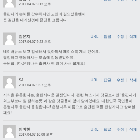
2017.04.07 9:13 오후
출판사의 손해를 감수하자면 고민이 깊으셨을텐데
큰 결단을 내리신것에 존경을 표합니다.
김은지
URL
|
답글
|
수정
|
삭제
2017.04.07 9:23 오후
네이버뉴스 보고 검색해서 찾아와서 페이스북 게시 했어요.
결정하고 행동하시는 모습에 감동받았어요.
응원합니다.은행나무 출판사 책 많이 사서 볼게요!
SJ
URL
|
답글
|
수정
|
삭제
2017.04.07 9:57 오후
지식을 유통한다는, 출판사다운 결정입니다. 관련 뉴스기사 댓글보시면 ‘출판사가
외교부보다 일 잘하는듯’과 같은 댓글들이 많이 달려있네요. 대한민국 국민들이
은행나무 출판사 응원합니다! 은행나무 이름으로 출간된 책들 관심가지고 살펴볼
께요!
임미현
URL
|
답글
|
수정
|
삭제
2017.04.07 10:08 오후