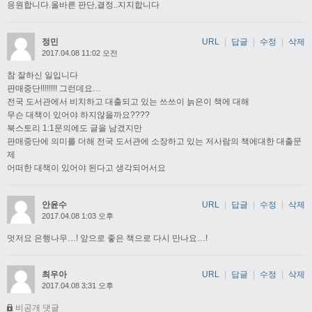
응원합니다.올바른 판단,결정..지지합니다
정민
URL
|
답글
|
수정
|
삭제
2017.04.08 11:02 오전
참 잘하신 일입니다
판매중단!!!!!!!! 그런데요…
전국 도서관에서 비치하고 대출되고 있는 쓰쓰이 늙은이 책에 대해
무슨 대책이 있어야 하지않을까요????
북스토리 1:1문의에도 글을 남겼지만
판매중단에 의미를 더해 전국 도서관에 소장하고 있는 저사람의 책에대한 대출문
제
어떠한 대책이 있어야 된다고 생각되어서요
안윤수
URL
|
답글
|
수정
|
삭제
2017.04.08 1:03 오후
멋저요 은행나무…! 앞으로 좋은 책으로 다시 만나요…!
최우아
URL
|
답글
|
수정
|
삭제
2017.04.08 3:31 오후
비공개 댓글