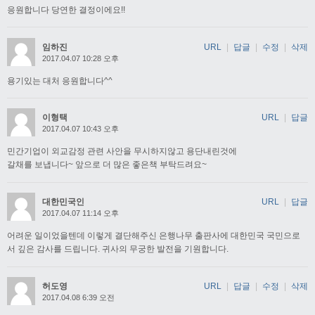
응원합니다 당연한 결정이에요!!
임하진
URL
|
답글
|
수정
|
삭제
2017.04.07 10:28 오후
용기있는 대처 응원합니다^^
이형택
URL
|
답글
2017.04.07 10:43 오후
민간기업이 외교감정 관련 사안을 무시하지않고 용단내린것에
갈채를 보냅니다~ 앞으로 더 많은 좋은책 부탁드려요~
대한민국인
URL
|
답글
2017.04.07 11:14 오후
어려운 일이었을텐데 이렇게 결단해주신 은행나무 출판사에 대한민국 국민으로
서 깊은 감사를 드립니다. 귀사의 무궁한 발전을 기원합니다.
허도영
URL
|
답글
|
수정
|
삭제
2017.04.08 6:39 오전