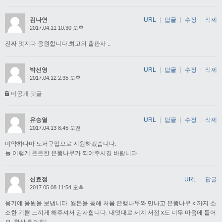
김나연
URL
|
답글
|
수정
|
삭제
2017.04.11 10:30 오후
진짜 멋지다 응원합니다.최고의 출판사 ..
박선영
URL
|
답글
|
수정
|
삭제
2017.04.12 2:35 오후
비공개 댓글
유승열
URL
|
답글
|
수정
|
삭제
2017.04.13 8:45 오전
미약하나마 도서구입으로 지원하겠습니다.
늘 이렇게 든든한 은행나무가 되어주시길 바랍니다.
신효정
URL
|
답글
2017.05.08 11:54 오후
용기에 응원을 보냅니다. 월든을 통해 처음 은행나무와 만나고 은행나무 x 까지 소
소한 기쁨 느끼게 해주셔서 감사합니다. 내멋대로 세계 서점 x도 너무 마음에 들어
요. 항상 화이팅!