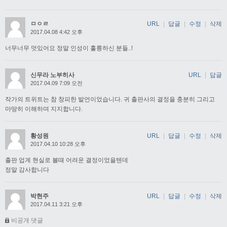
ㅁㅇㄹ
URL
|
답글
|
수정
|
삭제
2017.04.08 4:42 오후
너무너무 멋있어요 정말 인성이 훌륭하신 분들..!
신무라 노부히사
URL
|
답글
2017.04.09 7:09 오전
작가의 트위트는 참 창피한 발언이었습니다. 귀 출판사의 결정을 충분히 그리고
마땅히 이해하며 지지합니다.
황성원
URL
|
답글
|
수정
|
삭제
2017.04.10 10:28 오후
출판 업계 현실로 볼때 어려운 결정이었을텐데
정말 감사합니다
박현주
URL
|
답글
|
수정
|
삭제
2017.04.11 3:21 오후
비공개 댓글