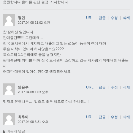
응원합니다.올바른 판단,결정..지지합니다
정민
URL
|
답글
|
수정
|
삭제
2017.04.08 11:02 오전
참 잘하신 일입니다
판매중단!!!!!!!! 그런데요…
전국 도서관에서 비치하고 대출되고 있는 쓰쓰이 늙은이 책에 대해
무슨 대책이 있어야 하지않을까요????
북스토리 1:1문의에도 글을 남겼지만
판매중단에 의미를 더해 전국 도서관에 소장하고 있는 저사람의 책에대한 대출문
제
어떠한 대책이 있어야 된다고 생각되어서요
안윤수
URL
|
답글
|
수정
|
삭제
2017.04.08 1:03 오후
멋저요 은행나무…! 앞으로 좋은 책으로 다시 만나요…!
최우아
URL
|
답글
|
수정
|
삭제
2017.04.08 3:31 오후
비공개 댓글