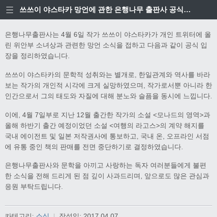
쓰쓰이 야스타카 망언에 관한 은행나무 출판사 공식입장
은행나무출판사는 4월 6일 작가 쓰쓰이 야스타카가 개인 트위터에 올
린 위안부 소녀상과 관련한 망언 소식을 접하고 다음과 같이 공식 입
장을 정리하였습니다.
쓰쓰이 야스타카의 문학적 성취와는 별개로, 한일관계와 역사를 바라
보는 작가의 개인적 시각에 크게 실망하였으며, 작가로서뿐 아니라 한
인간으로서 그의 태도와 자질에 대해 분노와 슬픔을 동시에 느낍니다.
이에, 4월 7일부로 지난 12월 출간한 작가의 소설 <모나드의 영역>과
올해 하반기 출간 예정이었던 소설 <여행의 라고스>의 계약 해지를
국내 에이전트 및 일본 저작권사에 통보하고, 국내 온, 오프라인 서점
에 유통 중인 책의 판매를 전면 중단하기로 결정하였습니다.
은행나무출판사와 문학을 아끼고 사랑하는 독자 여러분들에게 불편
한 소식을 전해 드리게 된 점 깊이 사과드리며, 앞으로도 많은 관심과
응원 부탁드립니다.
카테고리:
소식
|
작성일:
2017.04.07