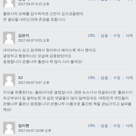
2017.04.07 9:13 오후
출판사의 손해를 감수하자면 고민이 깊으셨을텐데
큰 결단을 내리신것에 존경을 표합니다.
김은지
URL
|
답글
|
수정
|
삭제
2017.04.07 9:23 오후
네이버뉴스 보고 검색해서 찾아와서 페이스북 게시 했어요.
결정하고 행동하시는 모습에 감동받았어요.
응원합니다.은행나무 출판사 책 많이 사서 볼게요!
SJ
URL
|
답글
|
수정
|
삭제
2017.04.07 9:57 오후
지식을 유통한다는, 출판사다운 결정입니다. 관련 뉴스기사 댓글보시면 ‘출판사가
외교부보다 일 잘하는듯’과 같은 댓글들이 많이 달려있네요. 대한민국 국민들이
은행나무 출판사 응원합니다! 은행나무 이름으로 출간된 책들 관심가지고 살펴볼
께요!
임미현
URL
|
답글
|
수정
|
삭제
2017.04.07 10:08 오후